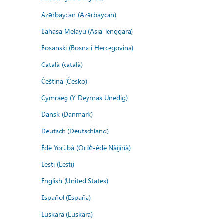
Azərbaycan (Azərbaycan)
Bahasa Melayu (Asia Tenggara)
Bosanski (Bosna i Hercegovina)
Català (català)
Čeština (Česko)
Cymraeg (Y Deyrnas Unedig)
Dansk (Danmark)
Deutsch (Deutschland)
Èdè Yorùbá (Orilẹ̀-èdè Nàìjíríà)
Eesti (Eesti)
English (United States)
Español (España)
Euskara (Euskara)