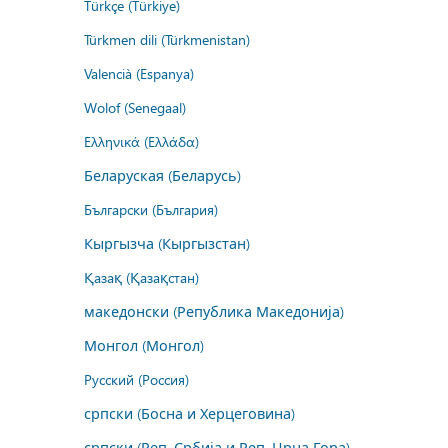
Türkçe (Türkiye)
Türkmen dili (Türkmenistan)
Valencià (Espanya)
Wolof (Senegaal)
Ελληνικά (Ελλάδα)
Беларуская (Беларусь)
Български (България)
Кыргызча (Кыргызстан)
Қазақ (Қазақстан)
македонски (Република Македонија)
Монгол (Монгол)
Русский (Россия)
српски (Босна и Херцеговина)
српски (Реп. Србија и Реп. Црна Гора)