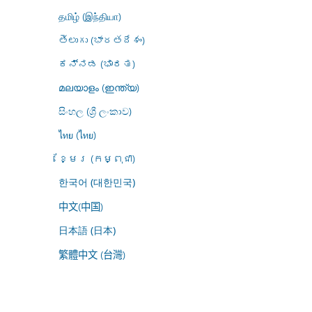
தமிழ் (இந்தியா)
తెలుగు (భారతదేశం)
ಕನ್ನಡ (ಭಾರತ)
മലയാളം (ഇന്ത്യ)
සිංහල (ශ්‍රී ලංකාව)
ไทย (ไทย)
ខ្មែរ (កម្ពុជា)
한국어 (대한민국)
中文(中国)
日本語 (日本)
繁體中文 (台灣)