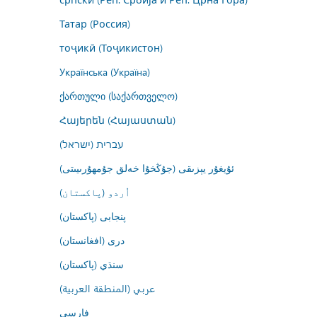
Татар (Россия)
тоҷикӣ (Тоҷикистон)
Українська (Україна)
ქართული (საქართველო)
Հայերեն (Հայաստան)
עברית (ישראל)
ئۇيغۇر يېزىقى (جۇڭخۇا خەلق جۇمھۇرىيىتى)
اُردو (پاکستان)
پنجابی (پاکستان)
درى (افغانستان)
سنڌي (پاکستان)
عربي (المنطقة العربية)
فارسى