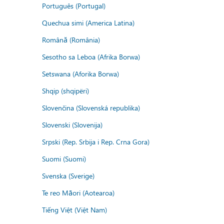
Português (Portugal)
Quechua simi (America Latina)
Română (România)
Sesotho sa Leboa (Afrika Borwa)
Setswana (Aforika Borwa)
Shqip (shqipëri)
Slovenčina (Slovenská republika)
Slovenski (Slovenija)
Srpski (Rep. Srbija i Rep. Crna Gora)
Suomi (Suomi)
Svenska (Sverige)
Te reo Māori (Aotearoa)
Tiếng Việt (Việt Nam)