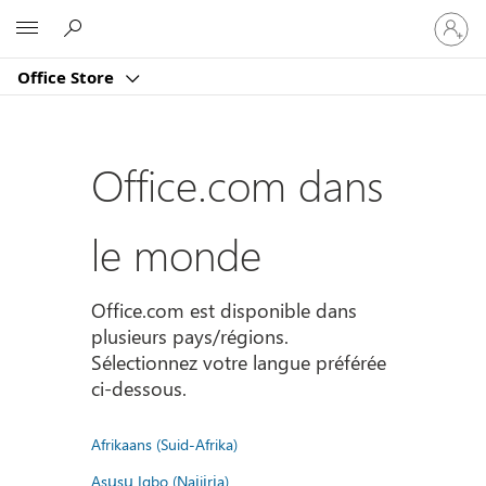
Connect
Microsoft
vous
à
Office Store
votre
compte
Office.com dans
le monde
Office.com est disponible dans
plusieurs pays/régions.
Sélectionnez votre langue préférée
ci-dessous.
Afrikaans (Suid-Afrika)
Asụsụ Igbo (Naịjịrịa)