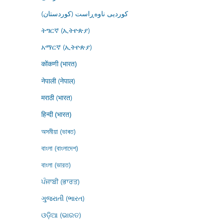
کوردیی ناوەڕاست (کوردستان)
ትግርኛ (ኢትዮጵያ)
አማርኛ (ኢትዮጵያ)
कोंकणी (भारत)
नेपाली (नेपाल)
मराठी (भारत)
हिन्दी (भारत)
অসমীয়া (ভাৰত)
বাংলা (বাংলাদেশ)
বাংলা (ভারত)
ਪੰਜਾਬੀ (ਭਾਰਤ)
ગુજરાતી (ભારત)
ଓଡ଼ିଆ (ଭାରତ)