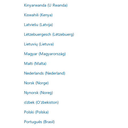
Kinyarwanda (U Rwanda)
Kiswahili (Kenya)
Latviešu (Latvija)
Lëtzebuergesch (Lëtzebuerg)
Lietuvių (Lietuva)
Magyar (Magyarország)
Malti (Malta)
Nederlands (Nederland)
Norsk (Norge)
Nynorsk (Noreg)
o'zbek (O'zbekiston)
Polski (Polska)
Português (Brasil)