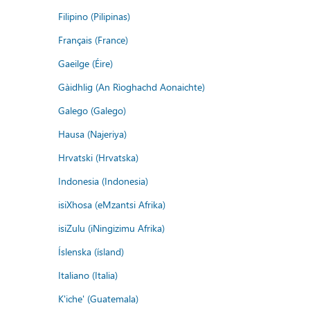
Filipino (Pilipinas)
Français (France)
Gaeilge (Éire)
Gàidhlig (An Rìoghachd Aonaichte)
Galego (Galego)
Hausa (Najeriya)
Hrvatski (Hrvatska)
Indonesia (Indonesia)
isiXhosa (eMzantsi Afrika)
isiZulu (iNingizimu Afrika)
Íslenska (ísland)
Italiano (Italia)
K'iche' (Guatemala)