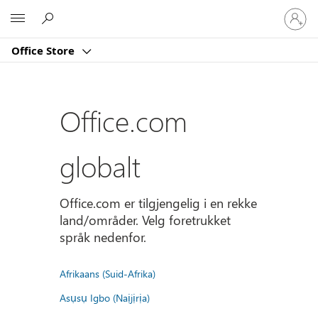
Logg
Microsoft
på
kontoe
Office Store
din
Office.com
globalt
Office.com er tilgjengelig i en rekke
land/områder. Velg foretrukket
språk nedenfor.
Afrikaans (Suid-Afrika)
Asụsụ Igbo (Naịjịrịa)