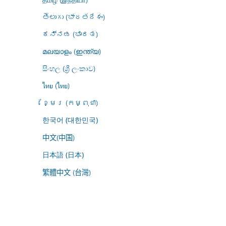
తెలుగు (భారతదేశం)
ಕನ್ನಡ (ಭಾರತ)
മലയാളം (ഇന്ത്യ)
සිංහල (ශ්‍රී ලංකාව)
ไทย (ไทย)
ខ្មែរ (កម្ពុជា)
한국어 (대한민국)
中文(中国)
日本語 (日本)
繁體中文 (台灣)