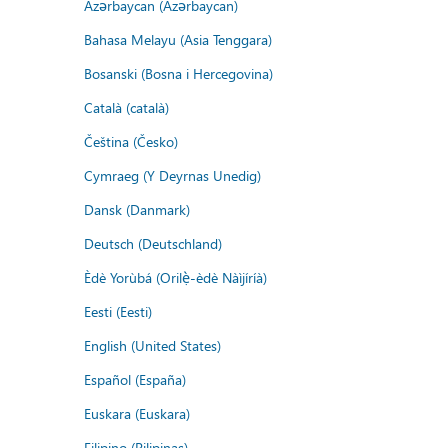
Azərbaycan (Azərbaycan)
Bahasa Melayu (Asia Tenggara)
Bosanski (Bosna i Hercegovina)
Català (català)
Čeština (Česko)
Cymraeg (Y Deyrnas Unedig)
Dansk (Danmark)
Deutsch (Deutschland)
Èdè Yorùbá (Orilẹ̀-èdè Nàìjíríà)
Eesti (Eesti)
English (United States)
Español (España)
Euskara (Euskara)
Filipino (Pilipinas)