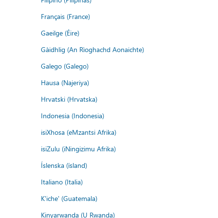
Français (France)
Gaeilge (Éire)
Gàidhlig (An Rìoghachd Aonaichte)
Galego (Galego)
Hausa (Najeriya)
Hrvatski (Hrvatska)
Indonesia (Indonesia)
isiXhosa (eMzantsi Afrika)
isiZulu (iNingizimu Afrika)
Íslenska (ísland)
Italiano (Italia)
K'iche' (Guatemala)
Kinyarwanda (U Rwanda)