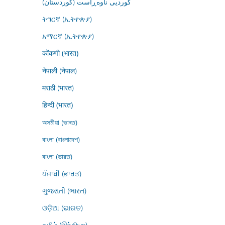
کوردیی ناوەڕاست (کوردستان)
ትግርኛ (ኢትዮጵያ)
አማርኛ (ኢትዮጵያ)
कोंकणी (भारत)
नेपाली (नेपाल)
मराठी (भारत)
हिन्दी (भारत)
অসমীয়া (ভাৰত)
বাংলা (বাংলাদেশ)
বাংলা (ভারত)
ਪੰਜਾਬੀ (ਭਾਰਤ)
ગુજરાતી (ભારત)
ଓଡ଼ିଆ (ଭାରତ)
தமிழ் (இந்தியா)