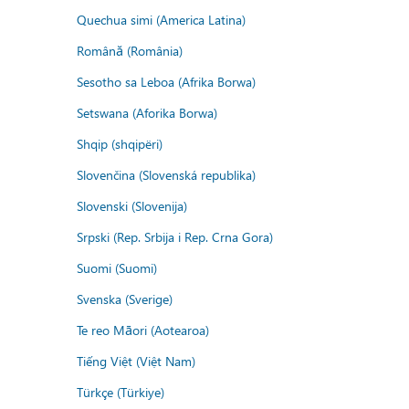
Quechua simi (America Latina)
Română (România)
Sesotho sa Leboa (Afrika Borwa)
Setswana (Aforika Borwa)
Shqip (shqipëri)
Slovenčina (Slovenská republika)
Slovenski (Slovenija)
Srpski (Rep. Srbija i Rep. Crna Gora)
Suomi (Suomi)
Svenska (Sverige)
Te reo Māori (Aotearoa)
Tiếng Việt (Việt Nam)
Türkçe (Türkiye)