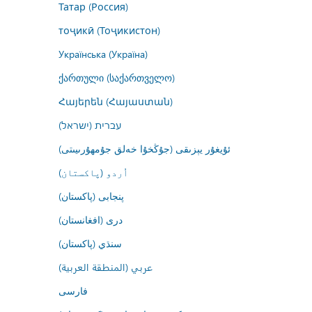
Татар (Россия)
тоҷикӣ (Тоҷикистон)
Українська (Україна)
ქართული (საქართველო)
Հայերեն (Հայաստան)
עברית (ישראל)
ئۇيغۇر يېزىقى (جۇڭخۇا خەلق جۇمھۇرىيىتى)
اُردو (پاکستان)
پنجابی (پاکستان)
درى (افغانستان)
سنڌي (پاکستان)
عربي (المنطقة العربية)
فارسى