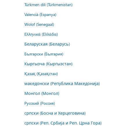
Türkmen dili (Türkmenistan)
Valencià (Espanya)
Wolof (Senegaal)
Ελληνικά (Ελλάδα)
Беларуская (Беларусь)
Български (България)
Кыргызча (Кыргызстан)
Қазақ (Қазақстан)
македонски (Република Македонија)
Монгол (Монгол)
Русский (Россия)
српски (Босна и Херцеговина)
српски (Реп. Србија и Реп. Црна Гора)