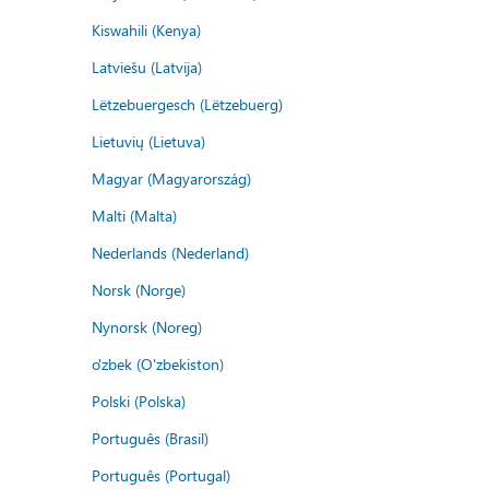
Kiswahili (Kenya)
Latviešu (Latvija)
Lëtzebuergesch (Lëtzebuerg)
Lietuvių (Lietuva)
Magyar (Magyarország)
Malti (Malta)
Nederlands (Nederland)
Norsk (Norge)
Nynorsk (Noreg)
o'zbek (O'zbekiston)
Polski (Polska)
Português (Brasil)
Português (Portugal)