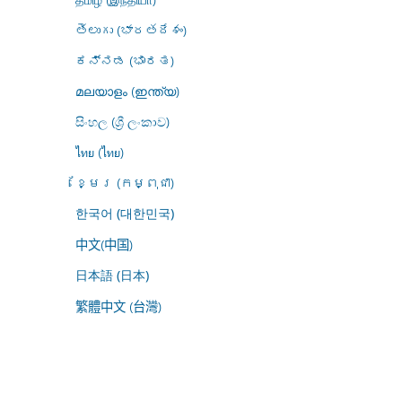
తెలుగు (భారతదేశం)
ಕನ್ನಡ (ಭಾರತ)
മലയാളം (ഇന്ത്യ)
සිංහල (ශ්‍රී ලංකාව)
ไทย (ไทย)
ខ្មែរ (កម្ពុជា)
한국어 (대한민국)
中文(中国)
日本語 (日本)
繁體中文 (台灣)