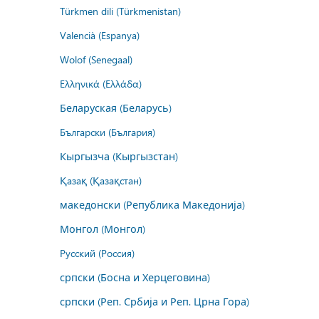
Türkmen dili (Türkmenistan)
Valencià (Espanya)
Wolof (Senegaal)
Ελληνικά (Ελλάδα)
Беларуская (Беларусь)
Български (България)
Кыргызча (Кыргызстан)
Қазақ (Қазақстан)
македонски (Република Македонија)
Монгол (Монгол)
Русский (Россия)
српски (Босна и Херцеговина)
српски (Реп. Србија и Реп. Црна Гора)