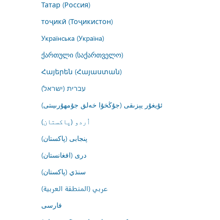
Татар (Россия)
тоҷикӣ (Тоҷикистон)
Українська (Україна)
ქართული (საქართველო)
Հայերեն (Հայաստան)
עברית (ישראל)
ئۇيغۇر يېزىقى (جۇڭخۇا خەلق جۇمھۇرىيىتى)
اُردو (پاکستان)
پنجابی (پاکستان)
درى (افغانستان)
سنڌي (پاکستان)
عربي (المنطقة العربية)
فارسى