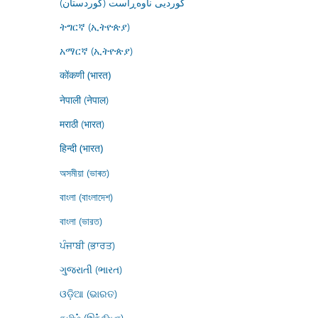
کوردیی ناوەڕاست (کوردستان)
ትግርኛ (ኢትዮጵያ)
አማርኛ (ኢትዮጵያ)
कोंकणी (भारत)
नेपाली (नेपाल)
मराठी (भारत)
हिन्दी (भारत)
অসমীয়া (ভাৰত)
বাংলা (বাংলাদেশ)
বাংলা (ভারত)
ਪੰਜਾਬੀ (ਭਾਰਤ)
ગુજરાતી (ભારત)
ଓଡ଼ିଆ (ଭାରତ)
தமிழ் (இந்தியா)