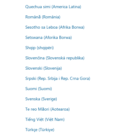
Quechua simi (America Latina)
Română (România)
Sesotho sa Leboa (Afrika Borwa)
Setswana (Aforika Borwa)
Shqip (shqipëri)
Slovenčina (Slovenská republika)
Slovenski (Slovenija)
Srpski (Rep. Srbija i Rep. Crna Gora)
Suomi (Suomi)
Svenska (Sverige)
Te reo Māori (Aotearoa)
Tiếng Việt (Việt Nam)
Türkçe (Türkiye)