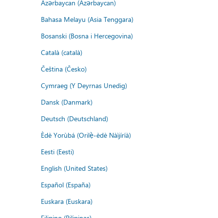
Azərbaycan (Azərbaycan)
Bahasa Melayu (Asia Tenggara)
Bosanski (Bosna i Hercegovina)
Català (català)
Čeština (Česko)
Cymraeg (Y Deyrnas Unedig)
Dansk (Danmark)
Deutsch (Deutschland)
Èdè Yorùbá (Orilẹ̀-èdè Nàìjíríà)
Eesti (Eesti)
English (United States)
Español (España)
Euskara (Euskara)
Filipino (Pilipinas)