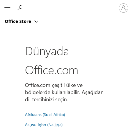
Hesabın
Microsoft
oturum
açın
Office Store
Dünyada
Office.com
Office.com çeşitli ülke ve
bölgelerde kullanılabilir. Aşağıdan
dil tercihinizi seçin.
Afrikaans (Suid-Afrika)
Asụsụ Igbo (Naịjịrịa)