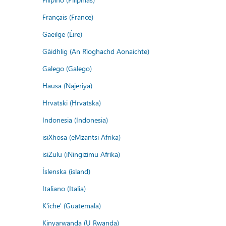
Français (France)
Gaeilge (Éire)
Gàidhlig (An Rìoghachd Aonaichte)
Galego (Galego)
Hausa (Najeriya)
Hrvatski (Hrvatska)
Indonesia (Indonesia)
isiXhosa (eMzantsi Afrika)
isiZulu (iNingizimu Afrika)
Íslenska (ísland)
Italiano (Italia)
K'iche' (Guatemala)
Kinyarwanda (U Rwanda)