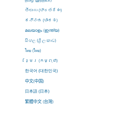
తెలుగు (భారతదేశం)
ಕನ್ನಡ (ಭಾರತ)
മലയാളം (ഇന്ത്യ)
සිංහල (ශ්‍රී ලංකාව)
ไทย (ไทย)
ខ្មែរ (កម្ពុជា)
한국어 (대한민국)
中文(中国)
日本語 (日本)
繁體中文 (台灣)