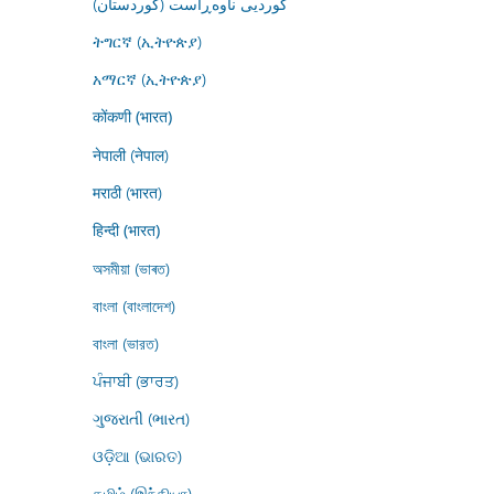
کوردیی ناوەڕاست (کوردستان)
ትግርኛ (ኢትዮጵያ)
አማርኛ (ኢትዮጵያ)
कोंकणी (भारत)
नेपाली (नेपाल)
मराठी (भारत)
हिन्दी (भारत)
অসমীয়া (ভাৰত)
বাংলা (বাংলাদেশ)
বাংলা (ভারত)
ਪੰਜਾਬੀ (ਭਾਰਤ)
ગુજરાતી (ભારત)
ଓଡ଼ିଆ (ଭାରତ)
தமிழ் (இந்தியா)