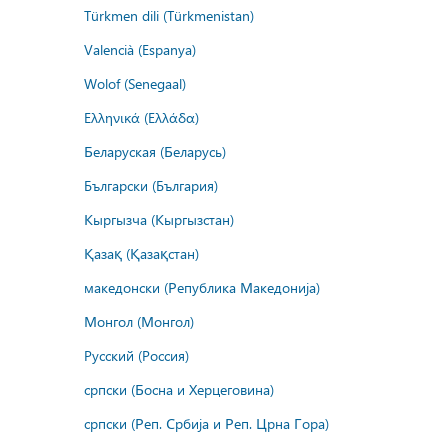
Türkmen dili (Türkmenistan)
Valencià (Espanya)
Wolof (Senegaal)
Ελληνικά (Ελλάδα)
Беларуская (Беларусь)
Български (България)
Кыргызча (Кыргызстан)
Қазақ (Қазақстан)
македонски (Република Македонија)
Монгол (Монгол)
Русский (Россия)
српски (Босна и Херцеговина)
српски (Реп. Србија и Реп. Црна Гора)