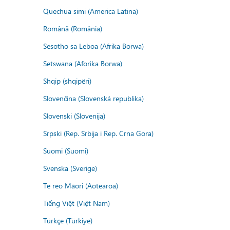
Quechua simi (America Latina)
Română (România)
Sesotho sa Leboa (Afrika Borwa)
Setswana (Aforika Borwa)
Shqip (shqipëri)
Slovenčina (Slovenská republika)
Slovenski (Slovenija)
Srpski (Rep. Srbija i Rep. Crna Gora)
Suomi (Suomi)
Svenska (Sverige)
Te reo Māori (Aotearoa)
Tiếng Việt (Việt Nam)
Türkçe (Türkiye)