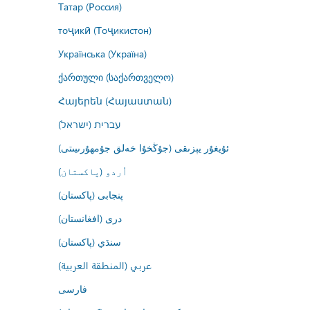
Татар (Россия)
тоҷикӣ (Тоҷикистон)
Українська (Україна)
ქართული (საქართველო)
Հայերեն (Հայաստան)
עברית (ישראל)
ئۇيغۇر يېزىقى (جۇڭخۇا خەلق جۇمھۇرىيىتى)
اُردو (پاکستان)
پنجابی (پاکستان)
درى (افغانستان)
سنڌي (پاکستان)
عربي (المنطقة العربية)
فارسى