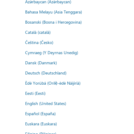
Azərbaycan (Azərbaycan)
Bahasa Melayu (Asia Tenggara)
Bosanski (Bosna i Hercegovina)
Català (català)
Čeština (Česko)
Cymraeg (Y Deyrnas Unedig)
Dansk (Danmark)
Deutsch (Deutschland)
Èdè Yorùbá (Orilẹ̀-èdè Nàìjíríà)
Eesti (Eesti)
English (United States)
Español (España)
Euskara (Euskara)
Filipino (Pilipinas)