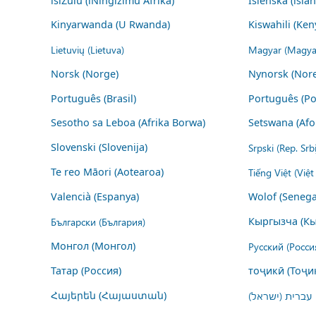
isiZulu (iNingizimu Afrika)
Íslenska (ísla
Kinyarwanda (U Rwanda)
Kiswahili (Ken
Lietuvių (Lietuva)
Magyar (Magya
Norsk (Norge)
Nynorsk (Nor
Português (Brasil)
Português (Po
Sesotho sa Leboa (Afrika Borwa)
Setswana (Afo
Slovenski (Slovenija)
Srpski (Rep. Srb
Te reo Māori (Aotearoa)
Tiếng Việt (Việ
Valencià (Espanya)
Wolof (Senega
Български (България)
Кыргызча (Кы
Монгол (Монгол)
Русский (Росси
Татар (Россия)
тоҷикӣ (Тоҷи
Հայերեն (Հայաստան)
עברית (ישראל)