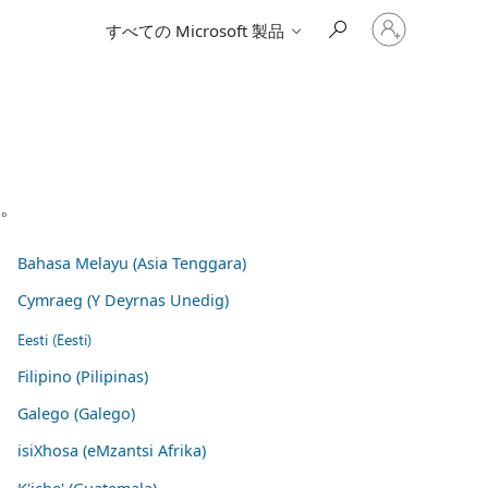
ア
すべての Microsoft 製品
カ
ウ
ン
ト
に
サ
イ
ン
イ
い。
ン
す
る
Bahasa Melayu (Asia Tenggara)
Cymraeg (Y Deyrnas Unedig)
Eesti (Eesti)
Filipino (Pilipinas)
Galego (Galego)
isiXhosa (eMzantsi Afrika)