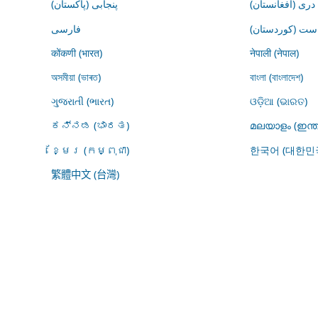
درى (افغانستان)
پنجابی (پاکستان)
ڕاست (کوردستان
فارسى
कोंकणी (भारत)
नेपाली (नेपाल)
অসমীয়া (ভাৰত)
বাংলা (বাংলাদেশ)
ગુજરાતી (ભારત)
ଓଡ଼ିଆ (ଭାରତ)
ಕನ್ನಡ (ಭಾರತ)
മലയാളം (ഇന്ത
ខ្មែរ (កម្ពុជា)
한국어 (대한민
繁體中文 (台灣)