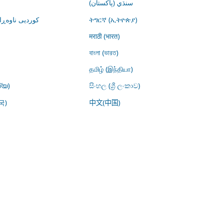
سنڌي (پاکستان)
کوردیی ناوە)
ትግርኛ (ኢትዮጵያ)
मराठी (भारत)
বাংলা (ভারত)
தமிழ் (இந்தியா)
്യ)
සිංහල (ශ්‍රී ලංකාව)
국)
中文(中国)