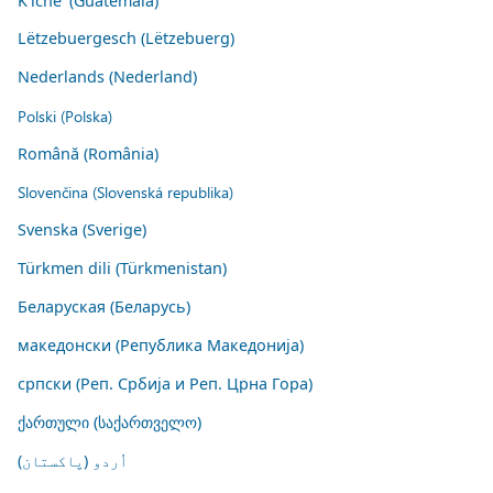
K'iche' (Guatemala)
Lëtzebuergesch (Lëtzebuerg)
Nederlands (Nederland)
Polski (Polska)
Română (România)
Slovenčina (Slovenská republika)
Svenska (Sverige)
Türkmen dili (Türkmenistan)
Беларуская (Беларусь)
македонски (Република Македонија)
српски (Реп. Србија и Реп. Црна Гора)
ქართული (საქართველო)
اُردو (پاکستان)