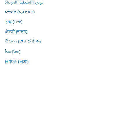
عربي (المنطقة العربية)
አማርኛ (ኢትዮጵያ)
हिन्दी (भारत)
ਪੰਜਾਬੀ (ਭਾਰਤ)
తెలుగు (భారతదేశం)
ไทย (ไทย)
日本語 (日本)