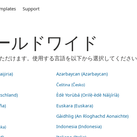
mplates
Support
m ワールドワイド
ご利用いただけます。使用する言語を以下から選択してくださ
ịjịrịa)
Azərbaycan (Azərbaycan)
Čeština (Česko)
schland)
Èdè Yorùbá (Orilẹ̀-èdè Nàìjíríà)
ña)
Euskara (Euskara)
Gàidhlig (An Rìoghachd Aonaichte)
ska)
Indonesia (Indonesia)