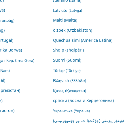
nd)
Italiano (Italia)
ya)
Latviešu (Latvija)
rország)
Malti (Malta)
eg)
o'zbek (O'zbekiston)
rtugal)
Quechua simi (America Latina)
rika Borwa)
Shqip (shqipëri)
ija i Rep. Crna Gora)
Suomi (Suomi)
t Nam)
Türkçe (Türkiye)
al)
Ελληνικά (Ελλάδα)
ргызстан)
Қазақ (Қазақстан)
я)
српски (Босна и Херцеговина)
кистон)
Українська (Україна)
ئۇيغۇر يېزىقى (جۇڭخۇا خەلق جۇمھۇرىيىتى)