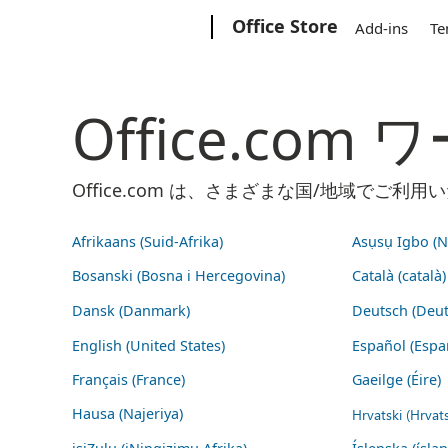
Microsoft
Office Store
Add-ins
Te
Office.co
Office.com は、さまざまな国/地域で
Afrikaans (Suid-Afrika)
Asụsụ Igbo (Na
Bosanski (Bosna i Hercegovina)
Català (català)
Dansk (Danmark)
Deutsch (Deut
English (United States)
Español (Espa
Français (France)
Gaeilge (Éire)
Hausa (Najeriya)
Hrvatski (Hrvat