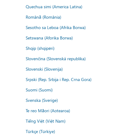
Quechua simi (America Latina)
Română (România)
Sesotho sa Leboa (Afrika Borwa)
Setswana (Aforika Borwa)
Shqip (shqipëri)
Slovenčina (Slovenská republika)
Slovenski (Slovenija)
Srpski (Rep. Srbija i Rep. Crna Gora)
Suomi (Suomi)
Svenska (Sverige)
Te reo Māori (Aotearoa)
Tiếng Việt (Việt Nam)
Türkçe (Türkiye)