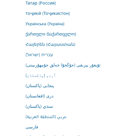
Татар (Россия)
тоҷикӣ (Тоҷикистон)
Українська (Україна)
ქართული (საქართველო)
Հայերեն (Հայաստան)
עברית (ישראל)
ئۇيغۇر يېزىقى (جۇڭخۇا خەلق جۇمھۇرىيىتى)
اُردو (پاکستان)
پنجابی (پاکستان)
درى (افغانستان)
سنڌي (پاکستان)
عربي (المنطقة العربية)
فارسى