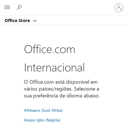
Iniciar
Microsoft
sessão
na
Office Store
conta
Office.com
Internacional
O Office.com está disponível em
vários países/regiões. Selecione a
sua preferência de idioma abaixo.
Afrikaans (Suid-Afrika)
Asụsụ Igbo (Naịjịrịa)