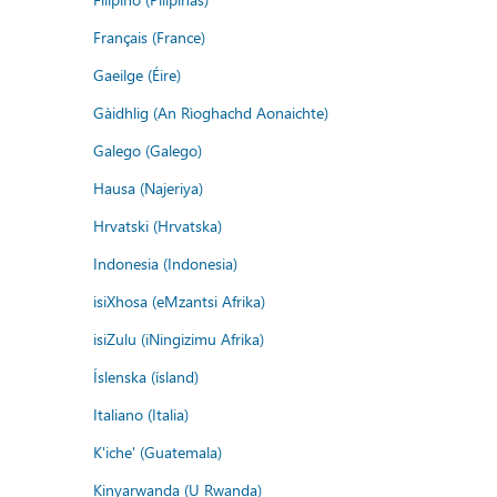
Français (France)
Gaeilge (Éire)
Gàidhlig (An Rìoghachd Aonaichte)
Galego (Galego)
Hausa (Najeriya)
Hrvatski (Hrvatska)
Indonesia (Indonesia)
isiXhosa (eMzantsi Afrika)
isiZulu (iNingizimu Afrika)
Íslenska (ísland)
Italiano (Italia)
K'iche' (Guatemala)
Kinyarwanda (U Rwanda)