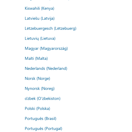
Kiswahili (Kenya)
Latviešu (Latvija)
Lëtzebuergesch (Lëtzebuerg)
Lietuvių (Lietuva)
Magyar (Magyarország)
Malti (Malta)
Nederlands (Nederland)
Norsk (Norge)
Nynorsk (Noreg)
o'zbek (O'zbekiston)
Polski (Polska)
Português (Brasil)
Português (Portugal)