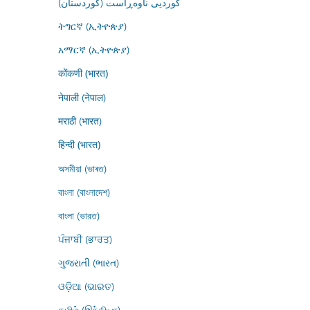
کوردیی ناوەڕاست (کوردستان)
ትግርኛ (ኢትዮጵያ)
አማርኛ (ኢትዮጵያ)
कोंकणी (भारत)
नेपाली (नेपाल)
मराठी (भारत)
हिन्दी (भारत)
অসমীয়া (ভাৰত)
বাংলা (বাংলাদেশ)
বাংলা (ভারত)
ਪੰਜਾਬੀ (ਭਾਰਤ)
ગુજરાતી (ભારત)
ଓଡ଼ିଆ (ଭାରତ)
தமிழ் (இந்தியா)