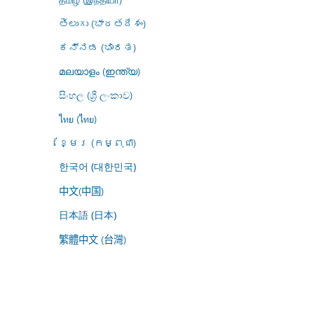
తెలుగు (భారతదేశం)
ಕನ್ನಡ (ಭಾರತ)
മലയാളം (ഇന്ത്യ)
සිංහල (ශ්‍රී ලංකාව)
ไทย (ไทย)
ខ្មែរ (កម្ពុជា)
한국어 (대한민국)
中文(中国)
日本語 (日本)
繁體中文 (台灣)