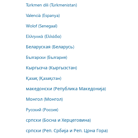
Türkmen dili (Türkmenistan)
Valencià (Espanya)
Wolof (Senegaal)
Ελληνικά (Ελλάδα)
Беларуская (Беларусь)
Български (България)
Кыргызча (Кыргызстан)
Қазақ (Қазақстан)
македонски (Република Македонија)
Монгол (Монгол)
Русский (Россия)
српски (Босна и Херцеговина)
српски (Реп. Србија и Реп. Црна Гора)