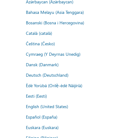
Azərbaycan (Azərbaycan)
Bahasa Melayu (Asia Tenggara)
Bosanski (Bosna i Hercegovina)
Català (català)
Čeština (Česko)
Cymraeg (Y Deyrnas Unedig)
Dansk (Danmark)
Deutsch (Deutschland)
Èdè Yorùbá (Orilẹ̀-èdè Nàìjíríà)
Eesti (Eesti)
English (United States)
Español (España)
Euskara (Euskara)
Filipino (Pilipinas)