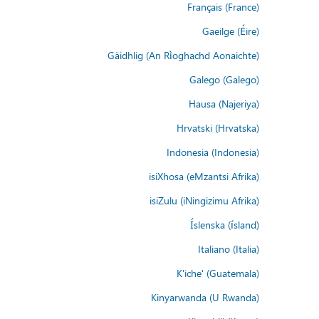
Français (France)
Gaeilge (Éire)
Gàidhlig (An Rìoghachd Aonaichte)
Galego (Galego)
Hausa (Najeriya)
Hrvatski (Hrvatska)
Indonesia (Indonesia)
isiXhosa (eMzantsi Afrika)
isiZulu (iNingizimu Afrika)
Íslenska (ísland)
Italiano (Italia)
K'iche' (Guatemala)
Kinyarwanda (U Rwanda)