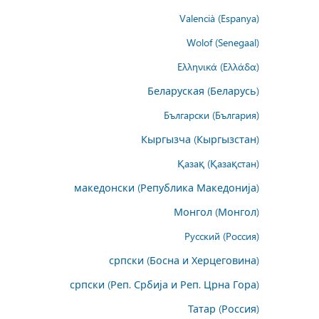
Valencià (Espanya)
Wolof (Senegaal)
Ελληνικά (Ελλάδα)
Беларуская (Беларусь)
Български (България)
Кыргызча (Кыргызстан)
Қазақ (Қазақстан)
македонски (Република Македонија)
Монгол (Монгол)
Русский (Россия)
српски (Босна и Херцеговина)
српски (Реп. Србија и Реп. Црна Гора)
Татар (Россия)