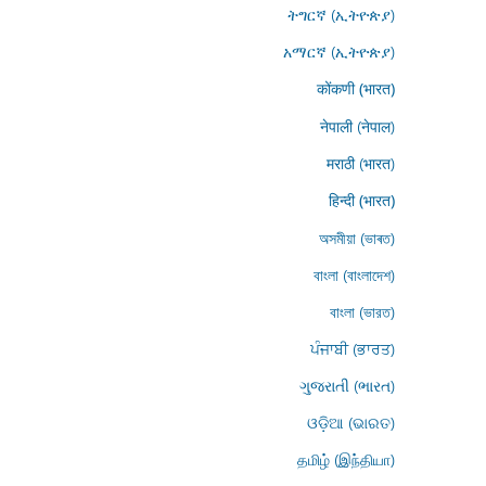
ትግርኛ (ኢትዮጵያ)
አማርኛ (ኢትዮጵያ)
कोंकणी (भारत)
नेपाली (नेपाल)
मराठी (भारत)
हिन्दी (भारत)
অসমীয়া (ভাৰত)
বাংলা (বাংলাদেশ)
বাংলা (ভারত)
ਪੰਜਾਬੀ (ਭਾਰਤ)
ગુજરાતી (ભારત)
ଓଡ଼ିଆ (ଭାରତ)
தமிழ் (இந்தியா)