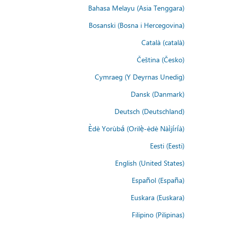
Bahasa Melayu (Asia Tenggara)
Bosanski (Bosna i Hercegovina)
Català (català)
Čeština (Česko)
Cymraeg (Y Deyrnas Unedig)
Dansk (Danmark)
Deutsch (Deutschland)
Èdè Yorùbá (Orilẹ̀-èdè Nàìjíríà)
Eesti (Eesti)
English (United States)
Español (España)
Euskara (Euskara)
Filipino (Pilipinas)