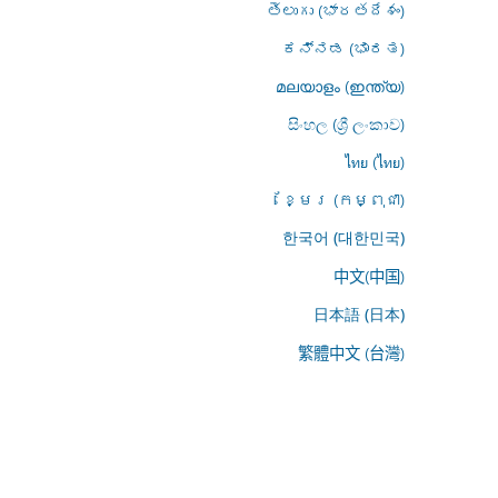
తెలుగు (భారతదేశం)
ಕನ್ನಡ (ಭಾರತ)
മലയാളം (ഇന്ത്യ)
සිංහල (ශ්‍රී ලංකාව)
ไทย (ไทย)
ខ្មែរ (កម្ពុជា)
한국어 (대한민국)
中文(中国)
日本語 (日本)
繁體中文 (台灣)