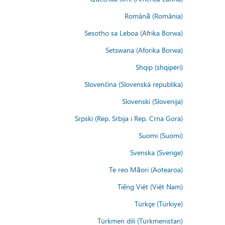
Română (România)
Sesotho sa Leboa (Afrika Borwa)
Setswana (Aforika Borwa)
Shqip (shqipëri)
Slovenčina (Slovenská republika)
Slovenski (Slovenija)
Srpski (Rep. Srbija i Rep. Crna Gora)
Suomi (Suomi)
Svenska (Sverige)
Te reo Māori (Aotearoa)
Tiếng Việt (Việt Nam)
Türkçe (Türkiye)
Türkmen dili (Türkmenistan)