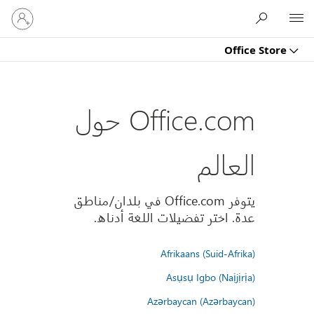
تسجيل
Microsoft
الدخول
إلى
Office Store
حسابك
Office.com حول
العالم
يتوفر Office.com في بلدان/مناطق
عدة. اختر تفضيلات اللغة أدناه.
Afrikaans (Suid-Afrika)
Asụsụ Igbo (Naịjịrịa)
Azərbaycan (Azərbaycan)