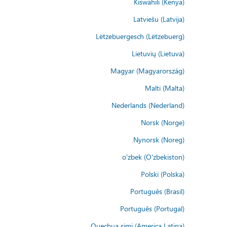
Kiswahili (Kenya)
Latviešu (Latvija)
Lëtzebuergesch (Lëtzebuerg)
Lietuvių (Lietuva)
Magyar (Magyarország)
Malti (Malta)
Nederlands (Nederland)
Norsk (Norge)
Nynorsk (Noreg)
o'zbek (O'zbekiston)
Polski (Polska)
Português (Brasil)
Português (Portugal)
Quechua simi (America Latina)