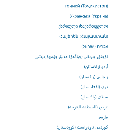
тоҷикӣ (Тоҷикистон)
Українська (Україна)
ქართული (საქართველო)
Հայերեն (Հայաստան)
עברית (ישראל)
ئۇيغۇر يېزىقى (جۇڭخۇا خەلق جۇمھۇرىيىتى)
اُردو (پاکستان)
پنجابی (پاکستان)
درى (افغانستان)
سنڌي (پاکستان)
عربي (المنطقة العربية)
فارسى
کوردیی ناوەڕاست (کوردستان)