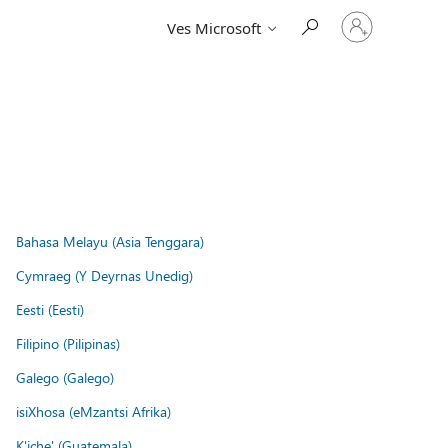
Vpišite
Ves Microsoft
se
v
svoj
račun
Bahasa Melayu (Asia Tenggara)
Cymraeg (Y Deyrnas Unedig)
Eesti (Eesti)
Filipino (Pilipinas)
Galego (Galego)
isiXhosa (eMzantsi Afrika)
K'iche' (Guatemala)