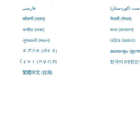
ڕاست (کوردستان
فارسى
नेपाली (नेपाल)
कोंकणी (भारत)
অসমীয়া (ভাৰত)
বাংলা (বাংলাদেশ)
ગુજરાતી (ભારત)
ଓଡ଼ିଆ (ଭାରତ)
ಕನ್ನಡ (ಭಾರತ)
മലയാളം (ഇന്ത
ខ្មែរ (កម្ពុជា)
한국어 (대한민
繁體中文 (台灣)