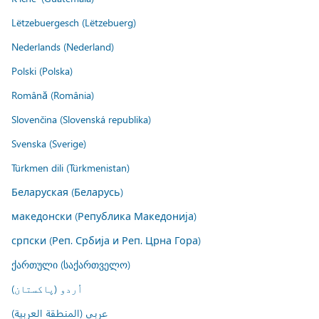
Lëtzebuergesch (Lëtzebuerg)
Nederlands (Nederland)
Polski (Polska)
Română (România)
Slovenčina (Slovenská republika)
Svenska (Sverige)
Türkmen dili (Türkmenistan)
Беларуская (Беларусь)
македонски (Република Македонија)
српски (Реп. Србија и Реп. Црна Гора)
ქართული (საქართველო)
اُردو (پاکستان)
عربي (المنطقة العربية)