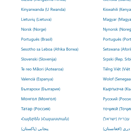
Kinyarwanda (U Rwanda)
Kiswahili (Kenya
Lietuvių (Lietuva)
Magyar (Magya
Norsk (Norge)
Nynorsk (Noreg
Português (Brasil)
Português (Port
Sesotho sa Leboa (Afrika Borwa)
Setswana (Afor
Slovenski (Slovenija)
Srpski (Rep. Srb
Te reo Māori (Aotearoa)
Tiếng Việt (Việ
Valencià (Espanya)
Wolof (Senegaal
Български (България)
Кыргызча (Кы
Монгол (Монгол)
Русский (Росси
Татар (Россия)
тоҷикӣ (Тоҷи
Հայերեն (Հայաստան)
עברית (ישראל)
درى (افغانستان)
پنجابی (پاکستان)