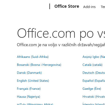
Microsoft
Office Store
Add-ins
Te
Office.com po v
Office.com je na voljo v različnih državah/regijah
Afrikaans (Suid-Afrika)
Asụsụ Igbo (Naị
Bosanski (Bosna i Hercegovina)
Català (català)
Dansk (Danmark)
Deutsch (Deuts
English (United States)
Español (España
Français (France)
Gaeilge (Éire)
Hausa (Najeriya)
Hrvatski (Hrvat
isiZulu (iNingizimu Afrika)
Íslenska (ísland)