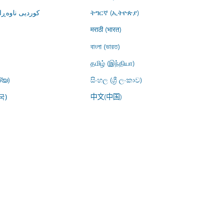
کوردیی ناوە)
ትግርኛ (ኢትዮጵያ)
मराठी (भारत)
বাংলা (ভারত)
தமிழ் (இந்தியா)
്യ)
සිංහල (ශ්‍රී ලංකාව)
中文(中国)
국)