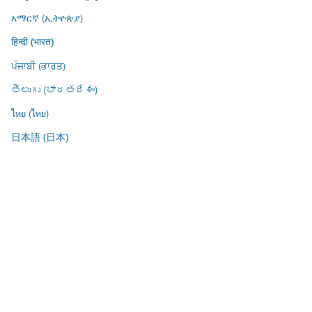
አማርኛ (ኢትዮጵያ)
हिन्दी (भारत)
ਪੰਜਾਬੀ (ਭਾਰਤ)
తెలుగు (భారతదేశం)
ไทย (ไทย)
日本語 (日本)