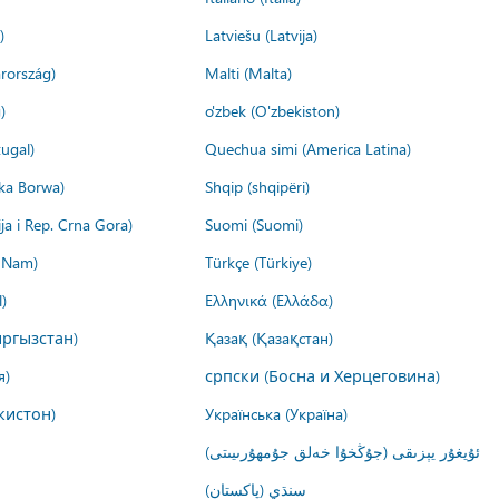
)
Latviešu (Latvija)
rország)
Malti (Malta)
)
o'zbek (O'zbekiston)
ugal)
Quechua simi (America Latina)
ika Borwa)
Shqip (shqipëri)
ija i Rep. Crna Gora)
Suomi (Suomi)
t Nam)
Türkçe (Türkiye)
)
Ελληνικά (Ελλάδα)
ргызстан)
Қазақ (Қазақстан)
я)
српски (Босна и Херцеговина)
кистон)
Українська (Україна)
ئۇيغۇر يېزىقى (جۇڭخۇا خەلق جۇمھۇرىيىتى)
سنڌي (پاکستان)