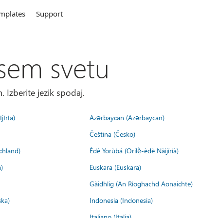
mplates
Support
sem svetu
. Izberite jezik spodaj.
jịrịa)
Azərbaycan (Azərbaycan)
Čeština (Česko)
chland)
Èdè Yorùbá (Orilẹ̀-èdè Nàìjíríà)
)
Euskara (Euskara)
Gàidhlig (An Rìoghachd Aonaichte)
ska)
Indonesia (Indonesia)
Italiano (Italia)