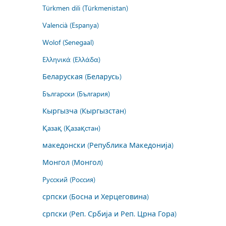
Türkmen dili (Türkmenistan)
Valencià (Espanya)
Wolof (Senegaal)
Ελληνικά (Ελλάδα)
Беларуская (Беларусь)
Български (България)
Кыргызча (Кыргызстан)
Қазақ (Қазақстан)
македонски (Република Македонија)
Монгол (Монгол)
Русский (Россия)
српски (Босна и Херцеговина)
српски (Реп. Србија и Реп. Црна Гора)