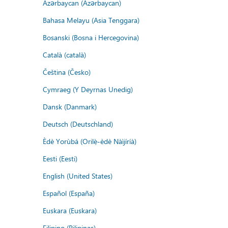
Azərbaycan (Azərbaycan)
Bahasa Melayu (Asia Tenggara)
Bosanski (Bosna i Hercegovina)
Català (català)
Čeština (Česko)
Cymraeg (Y Deyrnas Unedig)
Dansk (Danmark)
Deutsch (Deutschland)
Èdè Yorùbá (Orilẹ̀-èdè Nàìjíríà)
Eesti (Eesti)
English (United States)
Español (España)
Euskara (Euskara)
Filipino (Pilipinas)