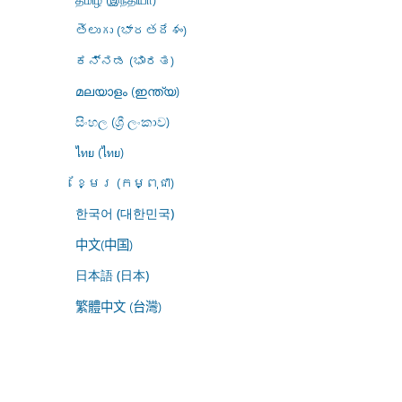
తెలుగు (భారతదేశం)
ಕನ್ನಡ (ಭಾರತ)
മലയാളം (ഇന്ത്യ)
සිංහල (ශ්‍රී ලංකාව)
ไทย (ไทย)
ខ្មែរ (កម្ពុជា)
한국어 (대한민국)
中文(中国)
日本語 (日本)
繁體中文 (台灣)