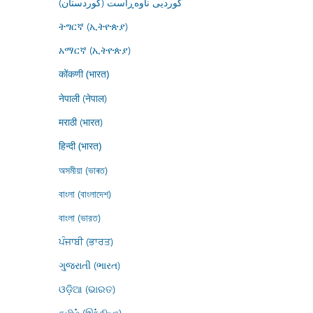
کوردیی ناوەڕاست (کوردستان)
ትግርኛ (ኢትዮጵያ)
አማርኛ (ኢትዮጵያ)
कोंकणी (भारत)
नेपाली (नेपाल)
मराठी (भारत)
हिन्दी (भारत)
অসমীয়া (ভাৰত)
বাংলা (বাংলাদেশ)
বাংলা (ভারত)
ਪੰਜਾਬੀ (ਭਾਰਤ)
ગુજરાતી (ભારત)
ଓଡ଼ିଆ (ଭାରତ)
தமிழ் (இந்தியா)