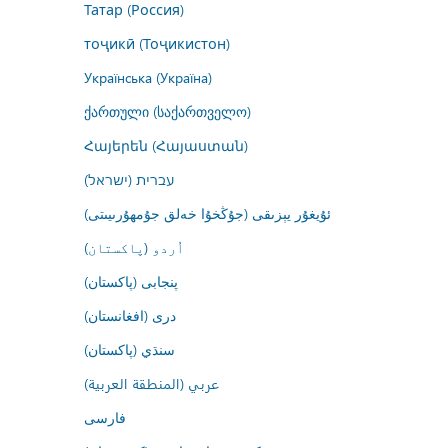
Татар (Россия)
тоҷикӣ (Тоҷикистон)
Українська (Україна)
ქართული (საქართველო)
Հայերեն (Հայաստան)
עברית (ישראל)
ئۇيغۇر يېزىقى (جۇڭخۇا خەلق جۇمھۇرىيىتى)
اُردو (پاکستان)
پنجابی (پاکستان)
درى (افغانستان)
سنڌي (پاکستان)
عربي (المنطقة العربية)
فارسى