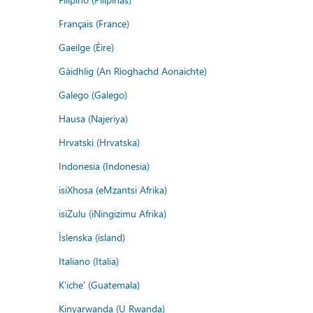
Français (France)
Gaeilge (Éire)
Gàidhlig (An Rìoghachd Aonaichte)
Galego (Galego)
Hausa (Najeriya)
Hrvatski (Hrvatska)
Indonesia (Indonesia)
isiXhosa (eMzantsi Afrika)
isiZulu (iNingizimu Afrika)
Íslenska (ísland)
Italiano (Italia)
K'iche' (Guatemala)
Kinyarwanda (U Rwanda)