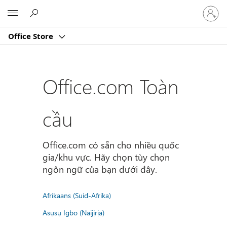
Đăng
Microsoft
nhập
tài
Office Store
khoản
của
bạn
Office.com Toàn
cầu
Office.com có sẵn cho nhiều quốc
gia/khu vực. Hãy chọn tùy chọn
ngôn ngữ của bạn dưới đây.
Afrikaans (Suid-Afrika)
Asụsụ Igbo (Naịjịrịa)