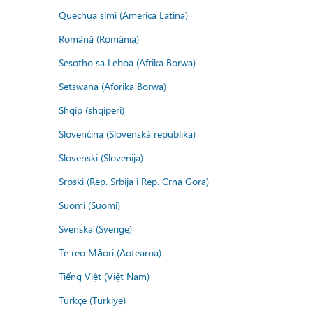
Quechua simi (America Latina)
Română (România)
Sesotho sa Leboa (Afrika Borwa)
Setswana (Aforika Borwa)
Shqip (shqipëri)
Slovenčina (Slovenská republika)
Slovenski (Slovenija)
Srpski (Rep. Srbija i Rep. Crna Gora)
Suomi (Suomi)
Svenska (Sverige)
Te reo Māori (Aotearoa)
Tiếng Việt (Việt Nam)
Türkçe (Türkiye)