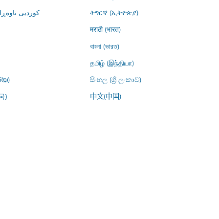
کوردیی ناوە)
ትግርኛ (ኢትዮጵያ)
मराठी (भारत)
বাংলা (ভারত)
தமிழ் (இந்தியா)
്യ)
සිංහල (ශ්‍රී ලංකාව)
中文(中国)
국)