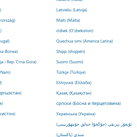
)
Latviešu (Latvija)
rország)
Malti (Malta)
)
o'zbek (O'zbekiston)
ugal)
Quechua simi (America Latina)
ika Borwa)
Shqip (shqipëri)
ija i Rep. Crna Gora)
Suomi (Suomi)
t Nam)
Türkçe (Türkiye)
)
Ελληνικά (Ελλάδα)
ргызстан)
Қазақ (Қазақстан)
я)
српски (Босна и Херцеговина)
кистон)
Українська (Україна)
ئۇيغۇر يېزىقى (جۇڭخۇا خەلق جۇمھۇرىيىتى)
سنڌي (پاکستان)