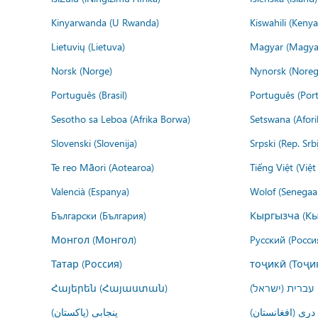
Kinyarwanda (U Rwanda)
Kiswahili (Kenya
Lietuvių (Lietuva)
Magyar (Magya
Norsk (Norge)
Nynorsk (Noreg
Português (Brasil)
Português (Port
Sesotho sa Leboa (Afrika Borwa)
Setswana (Afor
Slovenski (Slovenija)
Srpski (Rep. Srb
Te reo Māori (Aotearoa)
Tiếng Việt (Việ
Valencià (Espanya)
Wolof (Senegaal
Български (България)
Кыргызча (Кы
Монгол (Монгол)
Русский (Росси
Татар (Россия)
тоҷикӣ (Тоҷи
Հայերեն (Հայաստան)
עברית (ישראל)
درى (افغانستان)
پنجابی (پاکستان)