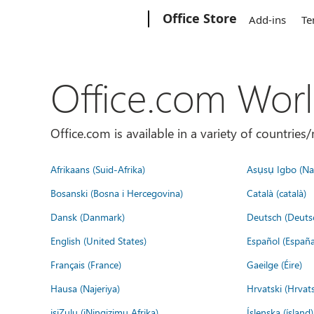
Microsoft
Office Store
Add-ins
Te
Office.com Wor
Office.com is available in a variety of countri
Afrikaans (Suid-Afrika)
Asụsụ Igbo (Naị
Bosanski (Bosna i Hercegovina)
Català (català)
Dansk (Danmark)
Deutsch (Deuts
English (United States)
Español (España
Français (France)
Gaeilge (Éire)
Hausa (Najeriya)
Hrvatski (Hrvat
isiZulu (iNingizimu Afrika)
Íslenska (ísland)