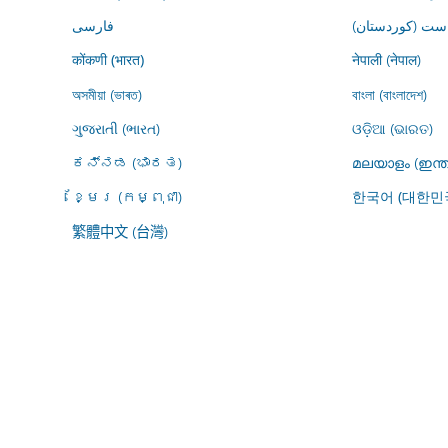
ڕاست (کوردستان
فارسى
नेपाली (नेपाल)
कोंकणी (भारत)
অসমীয়া (ভাৰত)
বাংলা (বাংলাদেশ)
ગુજરાતી (ભારત)
ଓଡ଼ିଆ (ଭାରତ)
ಕನ್ನಡ (ಭಾರತ)
മലയാളം (ഇന്ത
ខ្មែរ (កម្ពុជា)
한국어 (대한민
繁體中文 (台灣)