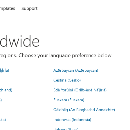
mplates
Support
ldwide
es/regions. Choose your language preference below.
jịrịa)
Azərbaycan (Azərbaycan)
Čeština (Česko)
chland)
Èdè Yorùbá (Orilẹ̀-èdè Nàìjíríà)
)
Euskara (Euskara)
Gàidhlig (An Rìoghachd Aonaichte)
ska)
Indonesia (Indonesia)
Italiano (Italia)