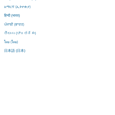
አማርኛ (ኢትዮጵያ)
हिन्दी (भारत)
ਪੰਜਾਬੀ (ਭਾਰਤ)
తెలుగు (భారతదేశం)
ไทย (ไทย)
日本語 (日本)