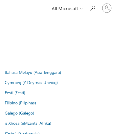
Sign
All Microsoft
in
to
your
account
Bahasa Melayu (Asia Tenggara)
Cymraeg (Y Deyrnas Unedig)
Eesti (Eesti)
Filipino (Pilipinas)
Galego (Galego)
isiXhosa (eMzantsi Afrika)
K'iche' (Guatemala)