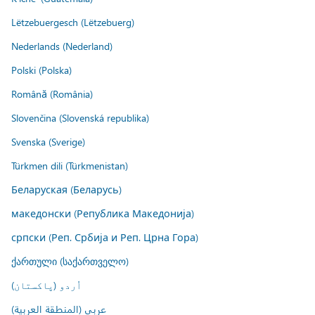
Lëtzebuergesch (Lëtzebuerg)
Nederlands (Nederland)
Polski (Polska)
Română (România)
Slovenčina (Slovenská republika)
Svenska (Sverige)
Türkmen dili (Türkmenistan)
Беларуская (Беларусь)
македонски (Република Македонија)
српски (Реп. Србија и Реп. Црна Гора)
ქართული (საქართველო)
اُردو (پاکستان)
عربي (المنطقة العربية)