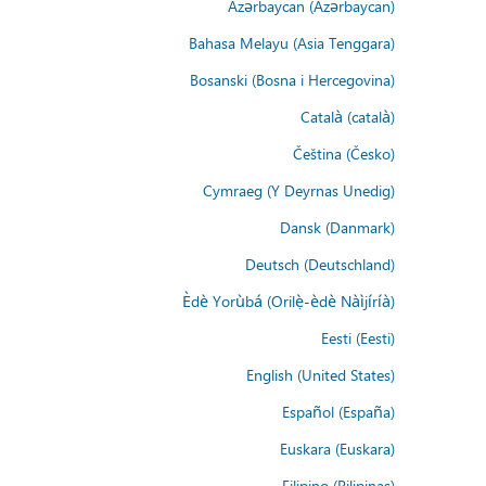
Azərbaycan (Azərbaycan)
Bahasa Melayu (Asia Tenggara)
Bosanski (Bosna i Hercegovina)
Català (català)
Čeština (Česko)
Cymraeg (Y Deyrnas Unedig)
Dansk (Danmark)
Deutsch (Deutschland)
Èdè Yorùbá (Orilẹ̀-èdè Nàìjíríà)
Eesti (Eesti)
English (United States)
Español (España)
Euskara (Euskara)
Filipino (Pilipinas)