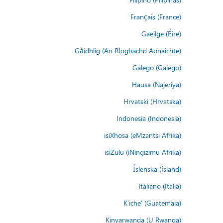
Français (France)
Gaeilge (Éire)
Gàidhlig (An Rìoghachd Aonaichte)
Galego (Galego)
Hausa (Najeriya)
Hrvatski (Hrvatska)
Indonesia (Indonesia)
isiXhosa (eMzantsi Afrika)
isiZulu (iNingizimu Afrika)
Íslenska (ísland)
Italiano (Italia)
K'iche' (Guatemala)
Kinyarwanda (U Rwanda)