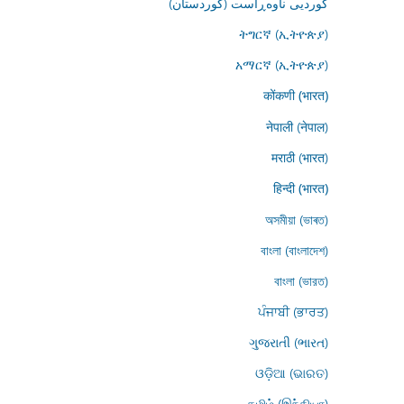
کوردیی ناوەڕاست (کوردستان)
ትግርኛ (ኢትዮጵያ)
አማርኛ (ኢትዮጵያ)
कोंकणी (भारत)
नेपाली (नेपाल)
मराठी (भारत)
हिन्दी (भारत)
অসমীয়া (ভাৰত)
বাংলা (বাংলাদেশ)
বাংলা (ভারত)
ਪੰਜਾਬੀ (ਭਾਰਤ)
ગુજરાતી (ભારત)
ଓଡ଼ିଆ (ଭାରତ)
தமிழ் (இந்தியா)