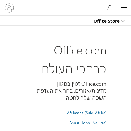
היכנס
Microsoft
לחשבון
שלך
Office Store
Office.com
ברחבי העולם
Office.com זמין במגוון
מדינות/אזורים. בחר את העדפת
השפה שלך למטה.
Afrikaans (Suid-Afrika)
Asụsụ Igbo (Naịjịrịa)