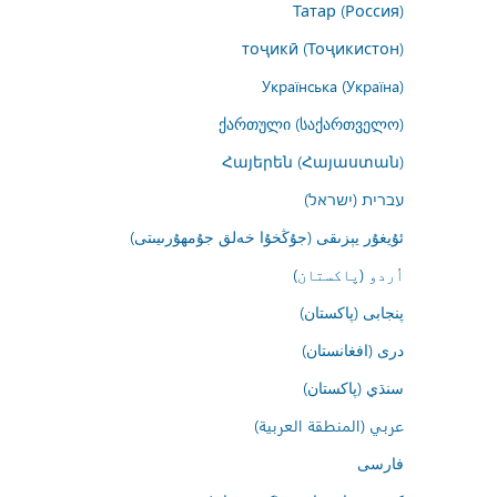
Татар (Россия)
тоҷикӣ (Тоҷикистон)
Українська (Україна)
ქართული (საქართველო)
Հայերեն (Հայաստան)
עברית (ישראל)
ئۇيغۇر يېزىقى (جۇڭخۇا خەلق جۇمھۇرىيىتى)
اُردو (پاکستان)
پنجابی (پاکستان)
درى (افغانستان)
سنڌي (پاکستان)
عربي (المنطقة العربية)
فارسى