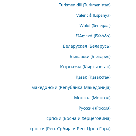
Türkmen dili (Türkmenistan)
Valencià (Espanya)
Wolof (Senegaal)
Ελληνικά (Ελλάδα)
Беларуская (Беларусь)
Български (България)
Кыргызча (Кыргызстан)
Қазақ (Қазақстан)
македонски (Република Македонија)
Монгол (Монгол)
Русский (Россия)
српски (Босна и Херцеговина)
српски (Реп. Србија и Реп. Црна Гора)