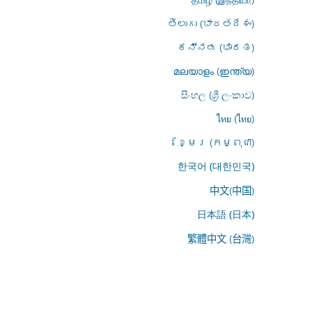
తెలుగు (భారతదేశం)
ಕನ್ನಡ (ಭಾರತ)
മലയാളം (ഇന്ത്യ)
සිංහල (ශ්‍රී ලංකාව)
ไทย (ไทย)
ខ្មែរ (កម្ពុជា)
한국어 (대한민국)
中文(中国)
日本語 (日本)
繁體中文 (台灣)