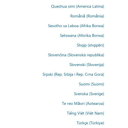
Quechua simi (America Latina)
Română (România)
Sesotho sa Leboa (Afrika Borwa)
Setswana (Aforika Borwa)
Shqip (shqipëri)
Slovenčina (Slovenská republika)
Slovenski (Slovenija)
Srpski (Rep. Srbija i Rep. Crna Gora)
Suomi (Suomi)
Svenska (Sverige)
Te reo Māori (Aotearoa)
Tiếng Việt (Việt Nam)
Türkçe (Türkiye)