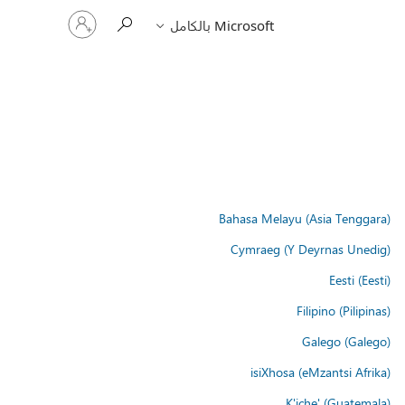
تسجيل
Microsoft بالكامل
الدخول
إلى
حسابك
Bahasa Melayu (Asia Tenggara)
Cymraeg (Y Deyrnas Unedig)
Eesti (Eesti)
Filipino (Pilipinas)
Galego (Galego)
isiXhosa (eMzantsi Afrika)
K'iche' (Guatemala)