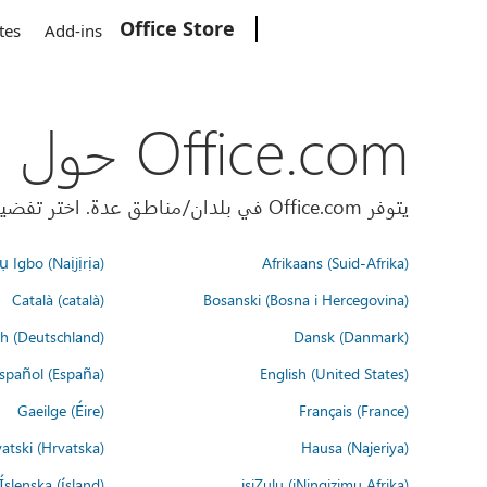
Office Store
Microsoft
tes
Add-ins
Office.com حول العالم
يتوفر Office.com في بلدان/مناطق عدة. اختر تفضيلات اللغة أدناه.
 Igbo (Naịjịrịa)
Afrikaans (Suid-Afrika)
Català (català)
Bosanski (Bosna i Hercegovina)
h (Deutschland)
Dansk (Danmark)
spañol (España)
English (United States)
Gaeilge (Éire)
Français (France)
atski (Hrvatska)
Hausa (Najeriya)
Íslenska (ísland)
isiZulu (iNingizimu Afrika)