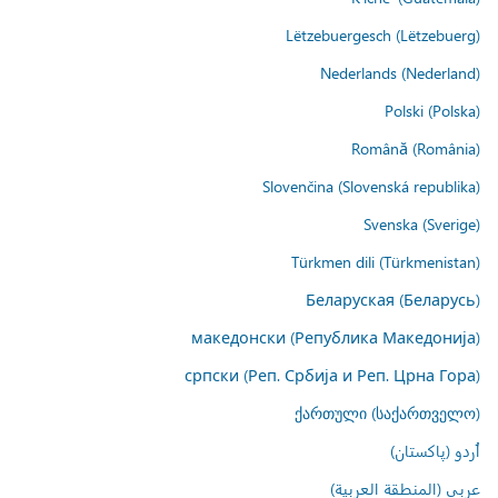
Lëtzebuergesch (Lëtzebuerg)
Nederlands (Nederland)
Polski (Polska)
Română (România)
Slovenčina (Slovenská republika)
Svenska (Sverige)
Türkmen dili (Türkmenistan)
Беларуская (Беларусь)
македонски (Република Македонија)
српски (Реп. Србија и Реп. Црна Гора)
ქართული (საქართველო)
اُردو (پاکستان)
عربي (المنطقة العربية)