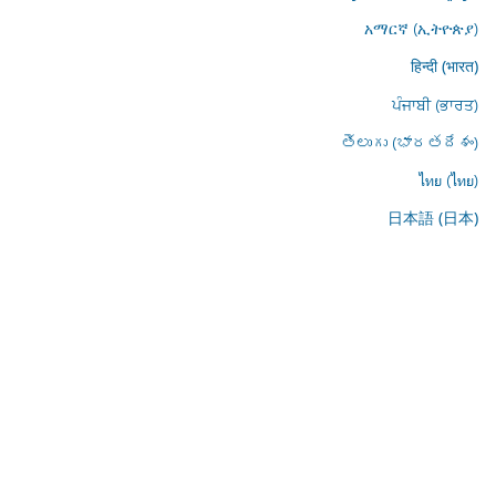
አማርኛ (ኢትዮጵያ)
हिन्दी (भारत)
ਪੰਜਾਬੀ (ਭਾਰਤ)
తెలుగు (భారతదేశం)
ไทย (ไทย)
日本語 (日本)