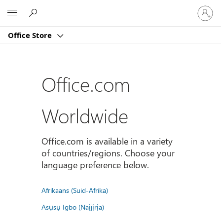
Sign
Microsoft
in
to
Office Store
your
account
Office.com
Worldwide
Office.com is available in a variety
of countries/regions. Choose your
language preference below.
Afrikaans (Suid-Afrika)
Asụsụ Igbo (Naịjịrịa)