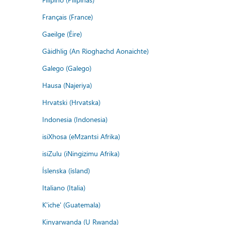
Français (France)
Gaeilge (Éire)
Gàidhlig (An Rìoghachd Aonaichte)
Galego (Galego)
Hausa (Najeriya)
Hrvatski (Hrvatska)
Indonesia (Indonesia)
isiXhosa (eMzantsi Afrika)
isiZulu (iNingizimu Afrika)
Íslenska (ísland)
Italiano (Italia)
K'iche' (Guatemala)
Kinyarwanda (U Rwanda)