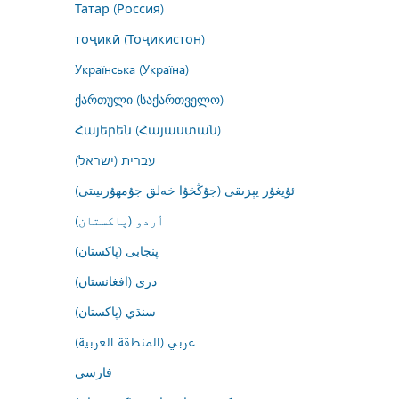
Татар (Россия)
тоҷикӣ (Тоҷикистон)
Українська (Україна)
ქართული (საქართველო)
Հայերեն (Հայաստան)
עברית (ישראל)
ئۇيغۇر يېزىقى (جۇڭخۇا خەلق جۇمھۇرىيىتى)
اُردو (پاکستان)
پنجابی (پاکستان)
درى (افغانستان)
سنڌي (پاکستان)
عربي (المنطقة العربية)
فارسى