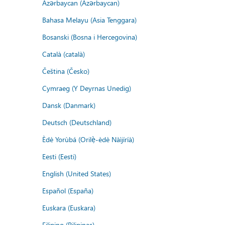
Azərbaycan (Azərbaycan)
Bahasa Melayu (Asia Tenggara)
Bosanski (Bosna i Hercegovina)
Català (català)
Čeština (Česko)
Cymraeg (Y Deyrnas Unedig)
Dansk (Danmark)
Deutsch (Deutschland)
Èdè Yorùbá (Orilẹ̀-èdè Nàìjíríà)
Eesti (Eesti)
English (United States)
Español (España)
Euskara (Euskara)
Filipino (Pilipinas)