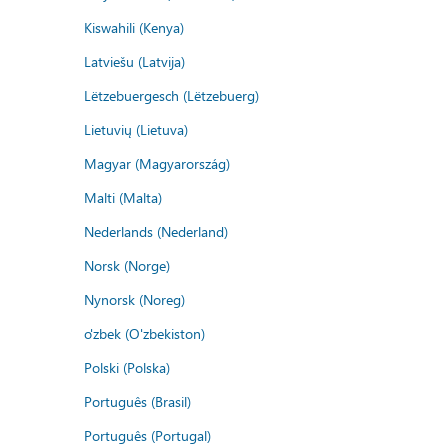
Kiswahili (Kenya)
Latviešu (Latvija)
Lëtzebuergesch (Lëtzebuerg)
Lietuvių (Lietuva)
Magyar (Magyarország)
Malti (Malta)
Nederlands (Nederland)
Norsk (Norge)
Nynorsk (Noreg)
o'zbek (O'zbekiston)
Polski (Polska)
Português (Brasil)
Português (Portugal)