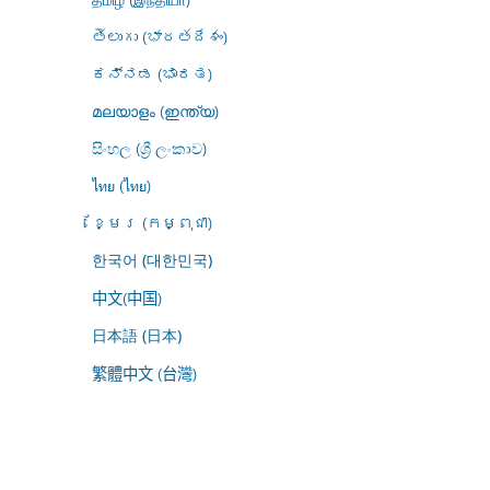
తెలుగు (భారతదేశం)
ಕನ್ನಡ (ಭಾರತ)
മലയാളം (ഇന്ത്യ)
සිංහල (ශ්‍රී ලංකාව)
ไทย (ไทย)
ខ្មែរ (កម្ពុជា)
한국어 (대한민국)
中文(中国)
日本語 (日本)
繁體中文 (台灣)