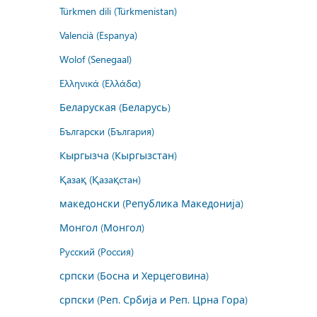
Türkmen dili (Türkmenistan)
Valencià (Espanya)
Wolof (Senegaal)
Ελληνικά (Ελλάδα)
Беларуская (Беларусь)
Български (България)
Кыргызча (Кыргызстан)
Қазақ (Қазақстан)
македонски (Република Македонија)
Монгол (Монгол)
Русский (Россия)
српски (Босна и Херцеговина)
српски (Реп. Србија и Реп. Црна Гора)