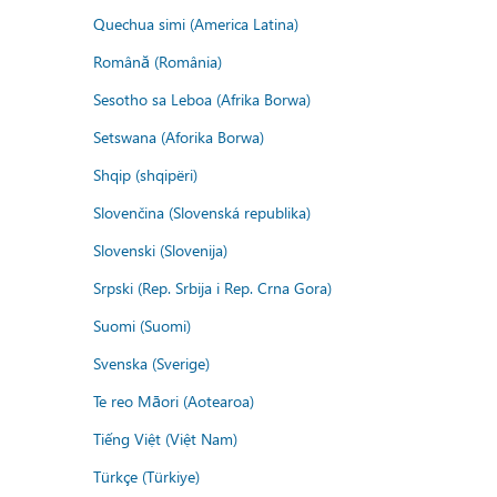
Quechua simi (America Latina)
Română (România)
Sesotho sa Leboa (Afrika Borwa)
Setswana (Aforika Borwa)
Shqip (shqipëri)
Slovenčina (Slovenská republika)
Slovenski (Slovenija)
Srpski (Rep. Srbija i Rep. Crna Gora)
Suomi (Suomi)
Svenska (Sverige)
Te reo Māori (Aotearoa)
Tiếng Việt (Việt Nam)
Türkçe (Türkiye)