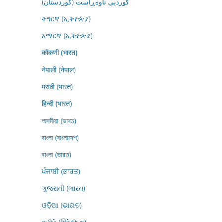
کوردیی ناوەڕاست (کوردستان)
ትግርኛ (ኢትዮጵያ)
አማርኛ (ኢትዮጵያ)
कोंकणी (भारत)
नेपाली (नेपाल)
मराठी (भारत)
हिन्दी (भारत)
অসমীয়া (ভাৰত)
বাংলা (বাংলাদেশ)
বাংলা (ভারত)
ਪੰਜਾਬੀ (ਭਾਰਤ)
ગુજરાતી (ભારત)
ଓଡ଼ିଆ (ଭାରତ)
தமிழ் (இந்தியா)