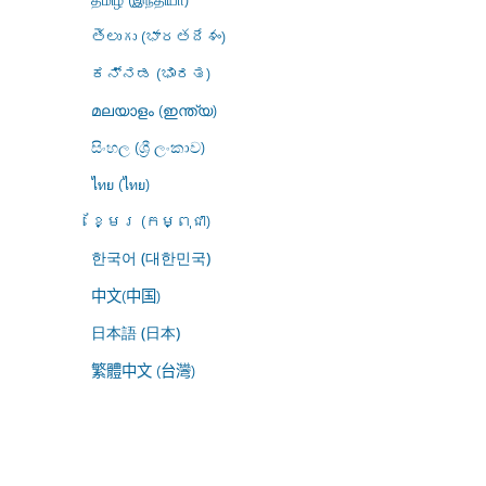
తెలుగు (భారతదేశం)
ಕನ್ನಡ (ಭಾರತ)
മലയാളം (ഇന്ത്യ)
සිංහල (ශ්‍රී ලංකාව)
ไทย (ไทย)
ខ្មែរ (កម្ពុជា)
한국어 (대한민국)
中文(中国)
日本語 (日本)
繁體中文 (台灣)