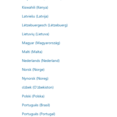
Kiswahili (Kenya)
Latviešu (Latvija)
Lëtzebuergesch (Lëtzebuerg)
Lietuvių (Lietuva)
Magyar (Magyarország)
Malti (Malta)
Nederlands (Nederland)
Norsk (Norge)
Nynorsk (Noreg)
o'zbek (O'zbekiston)
Polski (Polska)
Português (Brasil)
Português (Portugal)