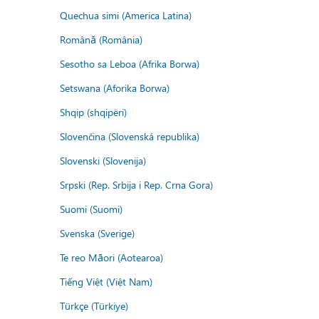
Quechua simi (America Latina)
Română (România)
Sesotho sa Leboa (Afrika Borwa)
Setswana (Aforika Borwa)
Shqip (shqipëri)
Slovenčina (Slovenská republika)
Slovenski (Slovenija)
Srpski (Rep. Srbija i Rep. Crna Gora)
Suomi (Suomi)
Svenska (Sverige)
Te reo Māori (Aotearoa)
Tiếng Việt (Việt Nam)
Türkçe (Türkiye)