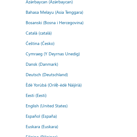
Azərbaycan (Azərbaycan)
Bahasa Melayu (Asia Tenggara)
Bosanski (Bosna i Hercegovina)
Català (català)
Čeština (Česko)
Cymraeg (Y Deyrnas Unedig)
Dansk (Danmark)
Deutsch (Deutschland)
Èdè Yorùbá (Orilẹ̀-èdè Nàìjíríà)
Eesti (Eesti)
English (United States)
Español (España)
Euskara (Euskara)
Filipino (Pilipinas)