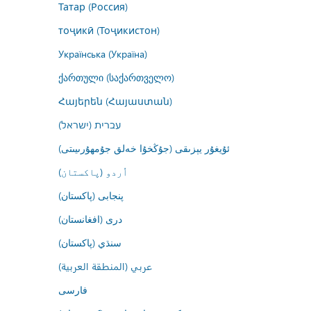
Татар (Россия)
тоҷикӣ (Тоҷикистон)
Українська (Україна)
ქართული (საქართველო)
Հայերեն (Հայաստան)
עברית (ישראל)
ئۇيغۇر يېزىقى (جۇڭخۇا خەلق جۇمھۇرىيىتى)
اُردو (پاکستان)
پنجابی (پاکستان)
درى (افغانستان)
سنڌي (پاکستان)
عربي (المنطقة العربية)
فارسى