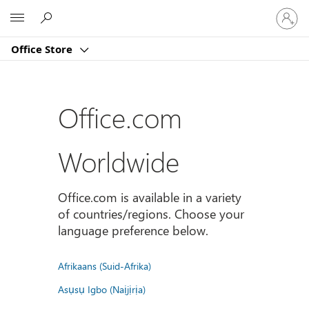
Sign
Microsoft
in
to
Office Store
your
account
Office.com
Worldwide
Office.com is available in a variety
of countries/regions. Choose your
language preference below.
Afrikaans (Suid-Afrika)
Asụsụ Igbo (Naịjịrịa)