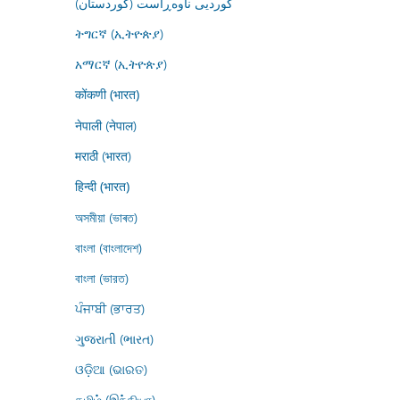
کوردیی ناوەڕاست (کوردستان)
ትግርኛ (ኢትዮጵያ)
አማርኛ (ኢትዮጵያ)
कोंकणी (भारत)
नेपाली (नेपाल)
मराठी (भारत)
हिन्दी (भारत)
অসমীয়া (ভাৰত)
বাংলা (বাংলাদেশ)
বাংলা (ভারত)
ਪੰਜਾਬੀ (ਭਾਰਤ)
ગુજરાતી (ભારત)
ଓଡ଼ିଆ (ଭାରତ)
தமிழ் (இந்தியா)