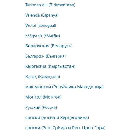
Türkmen dili (Türkmenistan)
Valencià (Espanya)
Wolof (Senegaal)
Ελληνικά (Ελλάδα)
Беларуская (Беларусь)
Български (България)
Кыргызча (Кыргызстан)
Қазақ (Қазақстан)
македонски (Република Македонија)
Монгол (Монгол)
Русский (Россия)
српски (Босна и Херцеговина)
српски (Реп. Србија и Реп. Црна Гора)