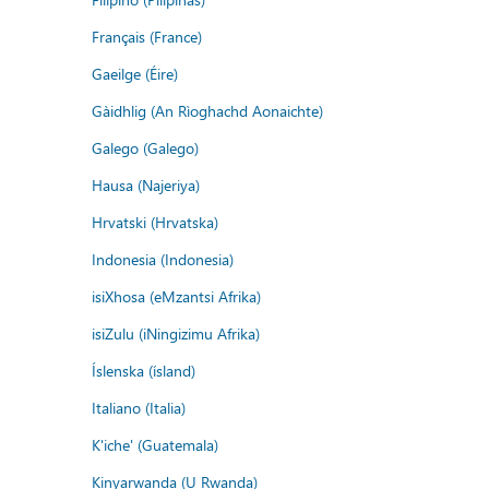
Français (France)
Gaeilge (Éire)
Gàidhlig (An Rìoghachd Aonaichte)
Galego (Galego)
Hausa (Najeriya)
Hrvatski (Hrvatska)
Indonesia (Indonesia)
isiXhosa (eMzantsi Afrika)
isiZulu (iNingizimu Afrika)
Íslenska (ísland)
Italiano (Italia)
K'iche' (Guatemala)
Kinyarwanda (U Rwanda)