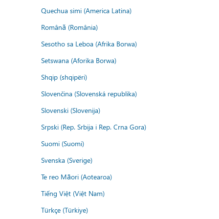
Quechua simi (America Latina)
Română (România)
Sesotho sa Leboa (Afrika Borwa)
Setswana (Aforika Borwa)
Shqip (shqipëri)
Slovenčina (Slovenská republika)
Slovenski (Slovenija)
Srpski (Rep. Srbija i Rep. Crna Gora)
Suomi (Suomi)
Svenska (Sverige)
Te reo Māori (Aotearoa)
Tiếng Việt (Việt Nam)
Türkçe (Türkiye)