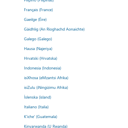
Français (France)
Gaeilge (Éire)
Gàidhlig (An Rìoghachd Aonaichte)
Galego (Galego)
Hausa (Najeriya)
Hrvatski (Hrvatska)
Indonesia (Indonesia)
isiXhosa (eMzantsi Afrika)
isiZulu (iNingizimu Afrika)
Íslenska (ísland)
Italiano (Italia)
K'iche' (Guatemala)
Kinyarwanda (U Rwanda)