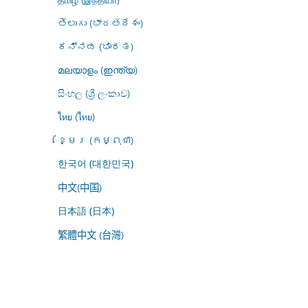
తెలుగు (భారతదేశం)
ಕನ್ನಡ (ಭಾರತ)
മലയാളം (ഇന്ത്യ)
සිංහල (ශ්‍රී ලංකාව)
ไทย (ไทย)
ខ្មែរ (កម្ពុជា)
한국어 (대한민국)
中文(中国)
日本語 (日本)
繁體中文 (台灣)