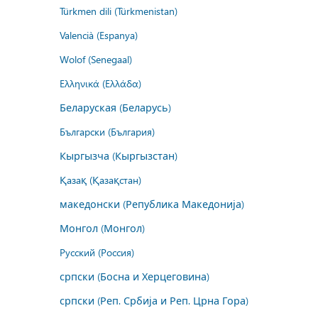
Türkmen dili (Türkmenistan)
Valencià (Espanya)
Wolof (Senegaal)
Ελληνικά (Ελλάδα)
Беларуская (Беларусь)
Български (България)
Кыргызча (Кыргызстан)
Қазақ (Қазақстан)
македонски (Република Македонија)
Монгол (Монгол)
Русский (Россия)
српски (Босна и Херцеговина)
српски (Реп. Србија и Реп. Црна Гора)