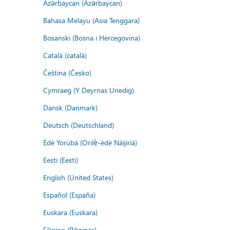
Azərbaycan (Azərbaycan)
Bahasa Melayu (Asia Tenggara)
Bosanski (Bosna i Hercegovina)
Català (català)
Čeština (Česko)
Cymraeg (Y Deyrnas Unedig)
Dansk (Danmark)
Deutsch (Deutschland)
Èdè Yorùbá (Orilẹ̀-èdè Nàìjíríà)
Eesti (Eesti)
English (United States)
Español (España)
Euskara (Euskara)
Filipino (Pilipinas)