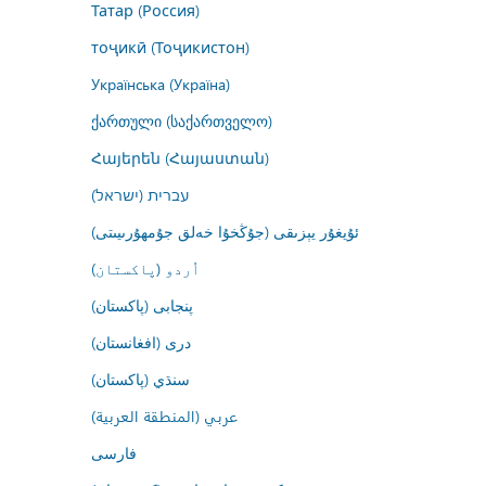
Татар (Россия)
тоҷикӣ (Тоҷикистон)
Українська (Україна)
ქართული (საქართველო)
Հայերեն (Հայաստան)
עברית (ישראל)
ئۇيغۇر يېزىقى (جۇڭخۇا خەلق جۇمھۇرىيىتى)
اُردو (پاکستان)
پنجابی (پاکستان)
درى (افغانستان)
سنڌي (پاکستان)
عربي (المنطقة العربية)
فارسى