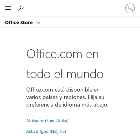
Iniciar
Microsoft
sesión
en
Office Store
tu
cuenta
Office.com en
todo el mundo
Office.com está disponible en
varios países y regiones. Elija su
preferencia de idioma más abajo.
Afrikaans (Suid-Afrika)
Asụsụ Igbo (Naịjịrịa)