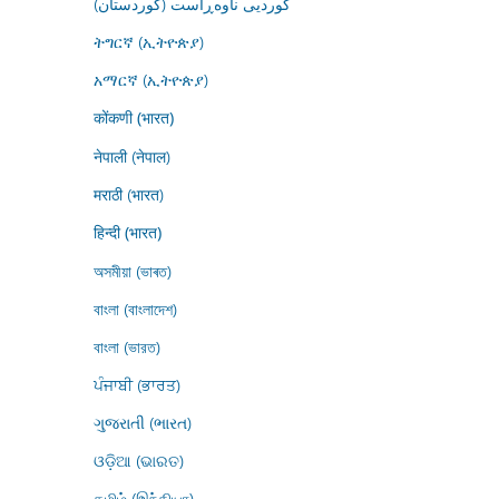
کوردیی ناوەڕاست (کوردستان)
ትግርኛ (ኢትዮጵያ)
አማርኛ (ኢትዮጵያ)
कोंकणी (भारत)
नेपाली (नेपाल)
मराठी (भारत)
हिन्दी (भारत)
অসমীয়া (ভাৰত)
বাংলা (বাংলাদেশ)
বাংলা (ভারত)
ਪੰਜਾਬੀ (ਭਾਰਤ)
ગુજરાતી (ભારત)
ଓଡ଼ିଆ (ଭାରତ)
தமிழ் (இந்தியா)