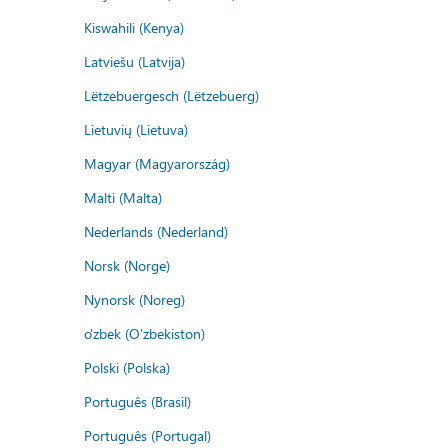
Kiswahili (Kenya)
Latviešu (Latvija)
Lëtzebuergesch (Lëtzebuerg)
Lietuvių (Lietuva)
Magyar (Magyarország)
Malti (Malta)
Nederlands (Nederland)
Norsk (Norge)
Nynorsk (Noreg)
o'zbek (O'zbekiston)
Polski (Polska)
Português (Brasil)
Português (Portugal)