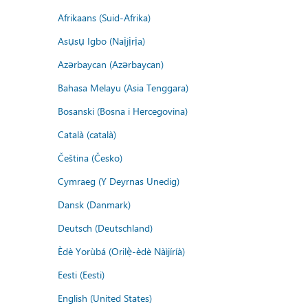
Afrikaans (Suid-Afrika)
Asụsụ Igbo (Naịjịrịa)
Azərbaycan (Azərbaycan)
Bahasa Melayu (Asia Tenggara)
Bosanski (Bosna i Hercegovina)
Català (català)
Čeština (Česko)
Cymraeg (Y Deyrnas Unedig)
Dansk (Danmark)
Deutsch (Deutschland)
Èdè Yorùbá (Orilẹ̀-èdè Nàìjíríà)
Eesti (Eesti)
English (United States)