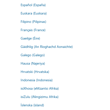
Español (España)
Euskara (Euskara)
Filipino (Pilipinas)
Français (France)
Gaeilge (Éire)
Gàidhlig (An Rìoghachd Aonaichte)
Galego (Galego)
Hausa (Najeriya)
Hrvatski (Hrvatska)
Indonesia (Indonesia)
isiXhosa (eMzantsi Afrika)
isiZulu (iNingizimu Afrika)
Íslenska (ísland)