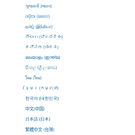
ગુજરાતી (ભારત)
ଓଡ଼ିଆ (ଭାରତ)
தமிழ் (இந்தியா)
తెలుగు (భారతదేశం)
ಕನ್ನಡ (ಭಾರತ)
മലയാളം (ഇന്ത്യ)
සිංහල (ශ්‍රී ලංකාව)
ไทย (ไทย)
ខ្មែរ (កម្ពុជា)
한국어 (대한민국)
中文(中国)
日本語 (日本)
繁體中文 (台灣)