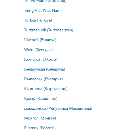
Te reo Māori (Aotearoa)
Tiếng Việt (Việt Nam)
Türkçe (Türkiye)
Türkmen dili (Türkmenistan)
Valencià (Espanya)
Wolof (Senegaal)
Ελληνικά (Ελλάδα)
Беларуская (Беларусь)
Български (България)
Кыргызча (Кыргызстан)
Қазақ (Қазақстан)
македонски (Република Македонија)
Монгол (Монгол)
Русский (Россия)