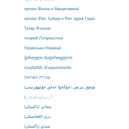
српски (Босна и Херцеговина)
српски (Реп. Србија и Реп. Црна Гора)
Татар (Россия)
тоҷикӣ (Тоҷикистон)
Українська (Україна)
ქართული (საქართველო)
Հայերեն (Հայաստան)
עברית (ישראל)
ئۇيغۇر يېزىقى (جۇڭخۇا خەلق جۇمھۇرىيىتى)
اُردو (پاکستان)
پنجابی (پاکستان)
درى (افغانستان)
سنڌي (پاکستان)