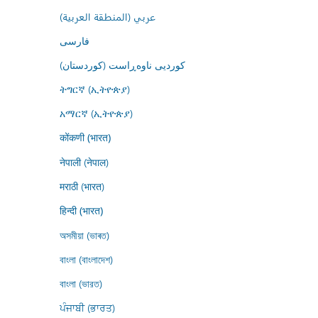
عربي (المنطقة العربية)
فارسى
کوردیی ناوەڕاست (کوردستان)
ትግርኛ (ኢትዮጵያ)
አማርኛ (ኢትዮጵያ)
कोंकणी (भारत)
नेपाली (नेपाल)
मराठी (भारत)
हिन्दी (भारत)
অসমীয়া (ভাৰত)
বাংলা (বাংলাদেশ)
বাংলা (ভারত)
ਪੰਜਾਬੀ (ਭਾਰਤ)