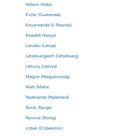
Italiano (Italia)
K'iche' (Guatemala)
Kinyarwanda (U Rwanda)
Kiswahili (Kenya)
Latviešu (Latvija)
Lëtzebuergesch (Lëtzebuerg)
Lietuvių (Lietuva)
Magyar (Magyarország)
Malti (Malta)
Nederlands (Nederland)
Norsk (Norge)
Nynorsk (Noreg)
o'zbek (O'zbekiston)