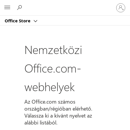
Jelentk
Microsoft
be
a
Office Store
fiókjába
Nemzetközi
Office.com-
webhelyek
Az Office.com számos
országban/régióban elérhető.
Válassza ki a kívánt nyelvet az
alábbi listából.