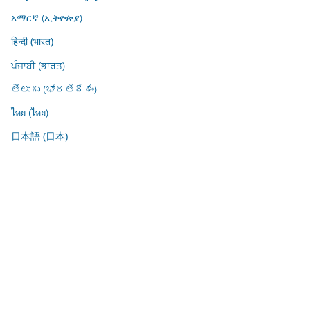
አማርኛ (ኢትዮጵያ)
हिन्दी (भारत)
ਪੰਜਾਬੀ (ਭਾਰਤ)
తెలుగు (భారతదేశం)
ไทย (ไทย)
日本語 (日本)