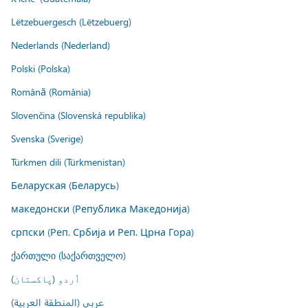
Lëtzebuergesch (Lëtzebuerg)
Nederlands (Nederland)
Polski (Polska)
Română (România)
Slovenčina (Slovenská republika)
Svenska (Sverige)
Türkmen dili (Türkmenistan)
Беларуская (Беларусь)
македонски (Република Македонија)
српски (Реп. Србија и Реп. Црна Гора)
ქართული (საქართველო)
اُردو (پاکستان)
عربي (المنطقة العربية)