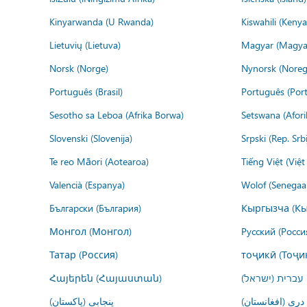
Kinyarwanda (U Rwanda)
Kiswahili (Kenya
Lietuvių (Lietuva)
Magyar (Magya
Norsk (Norge)
Nynorsk (Noreg
Português (Brasil)
Português (Port
Sesotho sa Leboa (Afrika Borwa)
Setswana (Afor
Slovenski (Slovenija)
Srpski (Rep. Srb
Te reo Māori (Aotearoa)
Tiếng Việt (Việ
Valencià (Espanya)
Wolof (Senegaal
Български (България)
Кыргызча (Кы
Монгол (Монгол)
Русский (Росси
Татар (Россия)
тоҷикӣ (Тоҷи
Հայերեն (Հայաստան)
עברית (ישראל)
درى (افغانستان)
پنجابی (پاکستان)