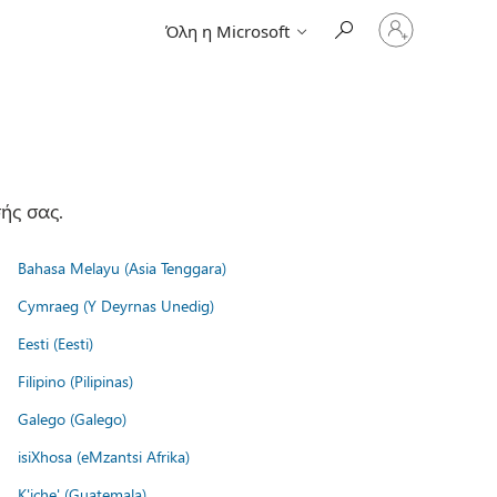
Είσοδος
Όλη η Microsoft
στον
λογαριασμό
σας
ής σας.
Bahasa Melayu (Asia Tenggara)
Cymraeg (Y Deyrnas Unedig)
Eesti (Eesti)
Filipino (Pilipinas)
Galego (Galego)
isiXhosa (eMzantsi Afrika)
K'iche' (Guatemala)