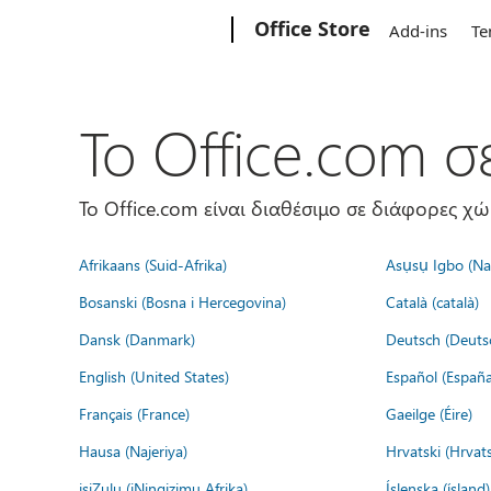
Microsoft
Office Store
Add-ins
Te
Το Office.com 
Το Office.com είναι διαθέσιμο σε διάφορες χ
Afrikaans (Suid-Afrika)
Asụsụ Igbo (Naị
Bosanski (Bosna i Hercegovina)
Català (català)
Dansk (Danmark)
Deutsch (Deuts
English (United States)
Español (España
Français (France)
Gaeilge (Éire)
Hausa (Najeriya)
Hrvatski (Hrvat
isiZulu (iNingizimu Afrika)
Íslenska (ísland)