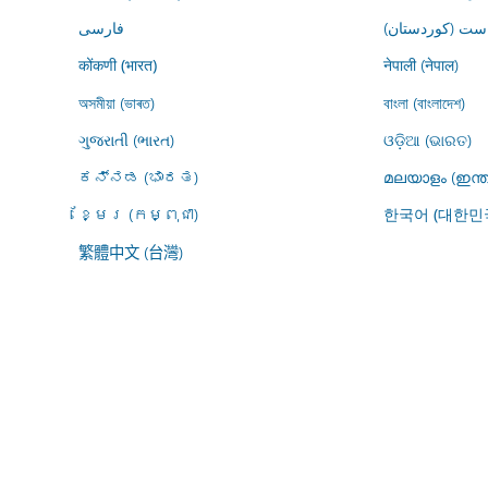
ڕاست (کوردستان
فارسى
नेपाली (नेपाल)
कोंकणी (भारत)
অসমীয়া (ভাৰত)
বাংলা (বাংলাদেশ)
ગુજરાતી (ભારત)
ଓଡ଼ିଆ (ଭାରତ)
ಕನ್ನಡ (ಭಾರತ)
മലയാളം (ഇന്ത
ខ្មែរ (កម្ពុជា)
한국어 (대한민
繁體中文 (台灣)