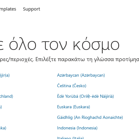
mplates
Support
σε όλο τον κόσμο
ώρες/περιοχές. Επιλέξτε παρακάτω τη γλώσσα προτίμησ
jịrịa)
Azərbaycan (Azərbaycan)
Čeština (Česko)
chland)
Èdè Yorùbá (Orilẹ̀-èdè Nàìjíríà)
)
Euskara (Euskara)
Gàidhlig (An Rìoghachd Aonaichte)
ska)
Indonesia (Indonesia)
Italiano (Italia)