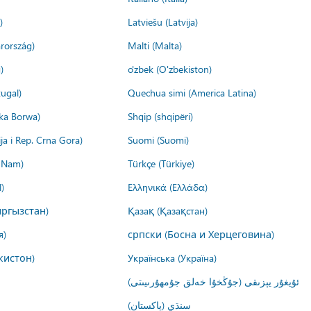
)
Latviešu (Latvija)
rország)
Malti (Malta)
)
o'zbek (O'zbekiston)
ugal)
Quechua simi (America Latina)
ika Borwa)
Shqip (shqipëri)
ija i Rep. Crna Gora)
Suomi (Suomi)
t Nam)
Türkçe (Türkiye)
)
Ελληνικά (Ελλάδα)
ргызстан)
Қазақ (Қазақстан)
я)
српски (Босна и Херцеговина)
кистон)
Українська (Україна)
ئۇيغۇر يېزىقى (جۇڭخۇا خەلق جۇمھۇرىيىتى)
سنڌي (پاکستان)