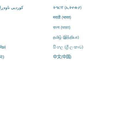
کوردیی ناوە)
ትግርኛ (ኢትዮጵያ)
मराठी (भारत)
বাংলা (ভারত)
தமிழ் (இந்தியா)
്യ)
සිංහල (ශ්‍රී ලංකාව)
中文(中国)
국)