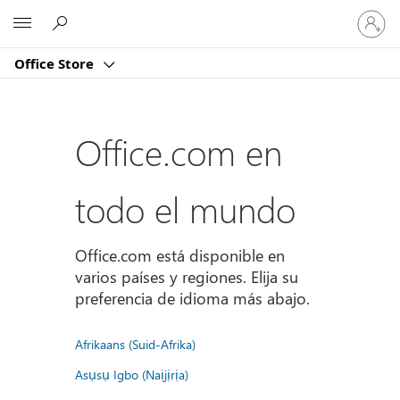
Iniciar
Microsoft
sesión
en
Office Store
tu
cuenta
Office.com en
todo el mundo
Office.com está disponible en
varios países y regiones. Elija su
preferencia de idioma más abajo.
Afrikaans (Suid-Afrika)
Asụsụ Igbo (Naịjịrịa)