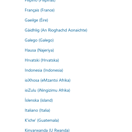
Français (France)
Gaeilge (Éire)
Gàidhlig (An Rìoghachd Aonaichte)
Galego (Galego)
Hausa (Najeriya)
Hrvatski (Hrvatska)
Indonesia (Indonesia)
isiXhosa (eMzantsi Afrika)
isiZulu (iNingizimu Afrika)
Íslenska (ísland)
Italiano (Italia)
K'iche' (Guatemala)
Kinyarwanda (U Rwanda)