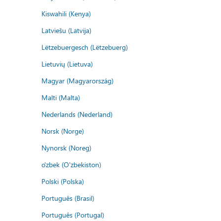
Kiswahili (Kenya)
Latviešu (Latvija)
Lëtzebuergesch (Lëtzebuerg)
Lietuvių (Lietuva)
Magyar (Magyarország)
Malti (Malta)
Nederlands (Nederland)
Norsk (Norge)
Nynorsk (Noreg)
o'zbek (O'zbekiston)
Polski (Polska)
Português (Brasil)
Português (Portugal)