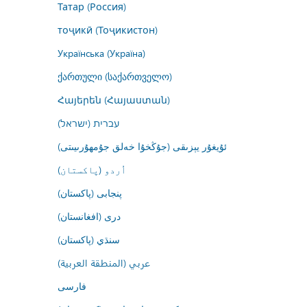
Татар (Россия)
тоҷикӣ (Тоҷикистон)
Українська (Україна)
ქართული (საქართველო)
Հայերեն (Հայաստան)
עברית (ישראל)
ئۇيغۇر يېزىقى (جۇڭخۇا خەلق جۇمھۇرىيىتى)
اُردو (پاکستان)
پنجابی (پاکستان)
درى (افغانستان)
سنڌي (پاکستان)
عربي (المنطقة العربية)
فارسى