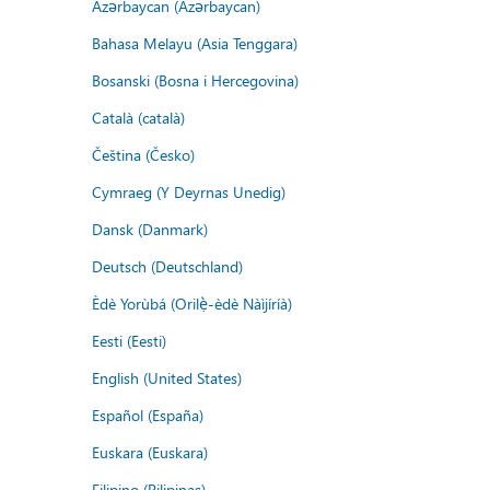
Azərbaycan (Azərbaycan)
Bahasa Melayu (Asia Tenggara)
Bosanski (Bosna i Hercegovina)
Català (català)
Čeština (Česko)
Cymraeg (Y Deyrnas Unedig)
Dansk (Danmark)
Deutsch (Deutschland)
Èdè Yorùbá (Orilẹ̀-èdè Nàìjíríà)
Eesti (Eesti)
English (United States)
Español (España)
Euskara (Euskara)
Filipino (Pilipinas)