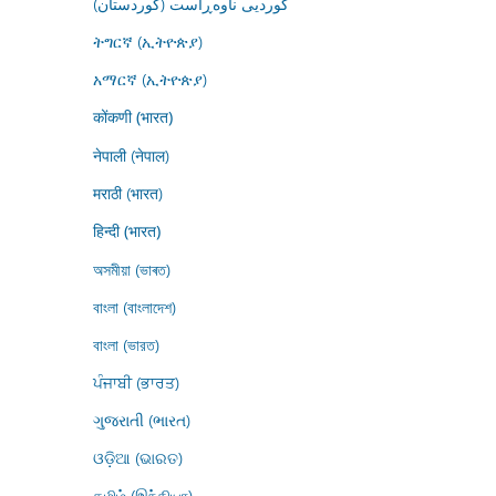
کوردیی ناوەڕاست (کوردستان)
ትግርኛ (ኢትዮጵያ)
አማርኛ (ኢትዮጵያ)
कोंकणी (भारत)
नेपाली (नेपाल)
मराठी (भारत)
हिन्दी (भारत)
অসমীয়া (ভাৰত)
বাংলা (বাংলাদেশ)
বাংলা (ভারত)
ਪੰਜਾਬੀ (ਭਾਰਤ)
ગુજરાતી (ભારત)
ଓଡ଼ିଆ (ଭାରତ)
தமிழ் (இந்தியா)