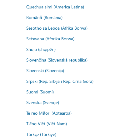
Quechua simi (America Latina)
Română (România)
Sesotho sa Leboa (Afrika Borwa)
Setswana (Aforika Borwa)
Shqip (shqipëri)
Slovenčina (Slovenská republika)
Slovenski (Slovenija)
Srpski (Rep. Srbija i Rep. Crna Gora)
Suomi (Suomi)
Svenska (Sverige)
Te reo Māori (Aotearoa)
Tiếng Việt (Việt Nam)
Türkçe (Türkiye)