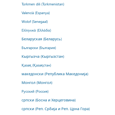
Türkmen dili (Türkmenistan)
Valencià (Espanya)
Wolof (Senegaal)
Ελληνικά (Ελλάδα)
Беларуская (Беларусь)
Български (България)
Кыргызча (Кыргызстан)
Қазақ (Қазақстан)
македонски (Република Македонија)
Монгол (Монгол)
Русский (Россия)
српски (Босна и Херцеговина)
српски (Реп. Србија и Реп. Црна Гора)