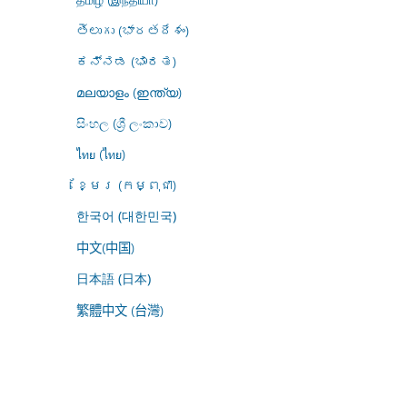
తెలుగు (భారతదేశం)
ಕನ್ನಡ (ಭಾರತ)
മലയാളം (ഇന്ത്യ)
සිංහල (ශ්‍රී ලංකාව)
ไทย (ไทย)
ខ្មែរ (កម្ពុជា)
한국어 (대한민국)
中文(中国)
日本語 (日本)
繁體中文 (台灣)