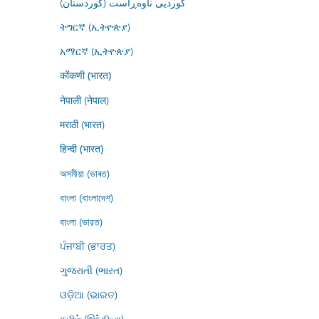
کوردیی ناوەڕاست (کوردستان)
ትግርኛ (ኢትዮጵያ)
አማርኛ (ኢትዮጵያ)
कोंकणी (भारत)
नेपाली (नेपाल)
मराठी (भारत)
हिन्दी (भारत)
অসমীয়া (ভাৰত)
বাংলা (বাংলাদেশ)
বাংলা (ভারত)
ਪੰਜਾਬੀ (ਭਾਰਤ)
ગુજરાતી (ભારત)
ଓଡ଼ିଆ (ଭାରତ)
தமிழ் (இந்தியா)