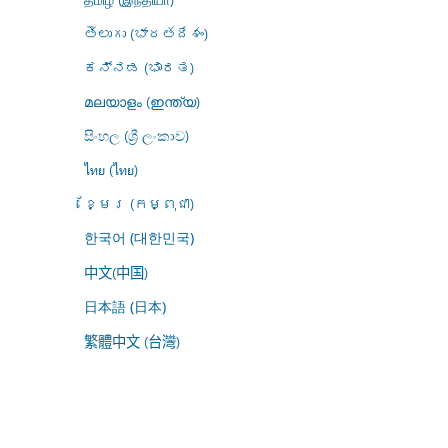
తెలుగు (భారతదేశం)
ಕನ್ನಡ (ಭಾರತ)
മലയാളം (ഇന്ത്യ)
සිංහල (ශ්‍රී ලංකාව)
ไทย (ไทย)
ខ្មែរ (កម្ពុជា)
한국어 (대한민국)
中文(中国)
日本語 (日本)
繁體中文 (台灣)