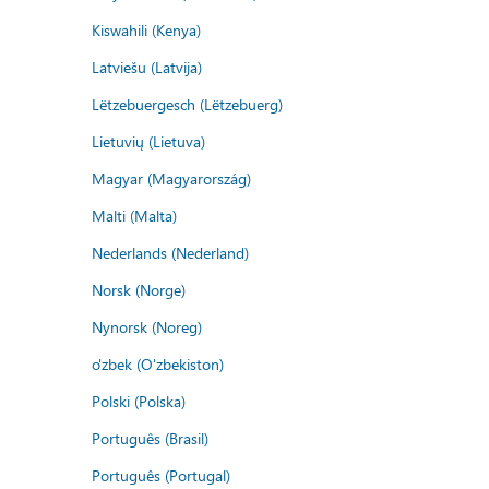
Kiswahili (Kenya)
Latviešu (Latvija)
Lëtzebuergesch (Lëtzebuerg)
Lietuvių (Lietuva)
Magyar (Magyarország)
Malti (Malta)
Nederlands (Nederland)
Norsk (Norge)
Nynorsk (Noreg)
o'zbek (O'zbekiston)
Polski (Polska)
Português (Brasil)
Português (Portugal)