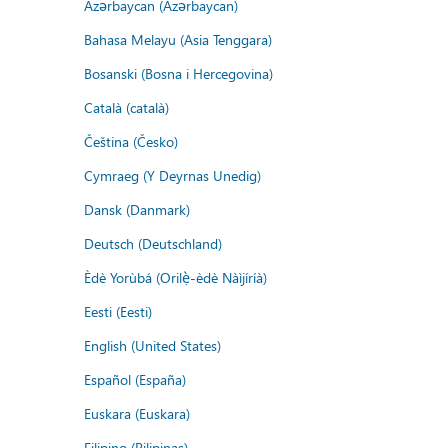
Azərbaycan (Azərbaycan)
Bahasa Melayu (Asia Tenggara)
Bosanski (Bosna i Hercegovina)
Català (català)
Čeština (Česko)
Cymraeg (Y Deyrnas Unedig)
Dansk (Danmark)
Deutsch (Deutschland)
Èdè Yorùbá (Orilẹ̀-èdè Nàìjíríà)
Eesti (Eesti)
English (United States)
Español (España)
Euskara (Euskara)
Filipino (Pilipinas)