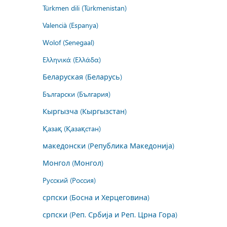
Türkmen dili (Türkmenistan)
Valencià (Espanya)
Wolof (Senegaal)
Ελληνικά (Ελλάδα)
Беларуская (Беларусь)
Български (България)
Кыргызча (Кыргызстан)
Қазақ (Қазақстан)
македонски (Република Македонија)
Монгол (Монгол)
Русский (Россия)
српски (Босна и Херцеговина)
српски (Реп. Србија и Реп. Црна Гора)