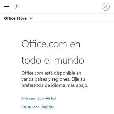
Iniciar
Microsoft
sesión
en
Office Store
tu
cuenta
Office.com en
todo el mundo
Office.com está disponible en
varios países y regiones. Elija su
preferencia de idioma más abajo.
Afrikaans (Suid-Afrika)
Asụsụ Igbo (Naịjịrịa)