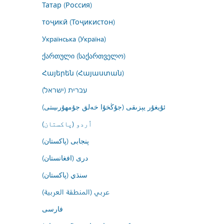
Татар (Россия)
тоҷикӣ (Тоҷикистон)
Українська (Україна)
ქართული (საქართველო)
Հայերեն (Հայաստան)
עברית (ישראל)
ئۇيغۇر يېزىقى (جۇڭخۇا خەلق جۇمھۇرىيىتى)
اُردو (پاکستان)
پنجابی (پاکستان)
درى (افغانستان)
سنڌي (پاکستان)
عربي (المنطقة العربية)
فارسى