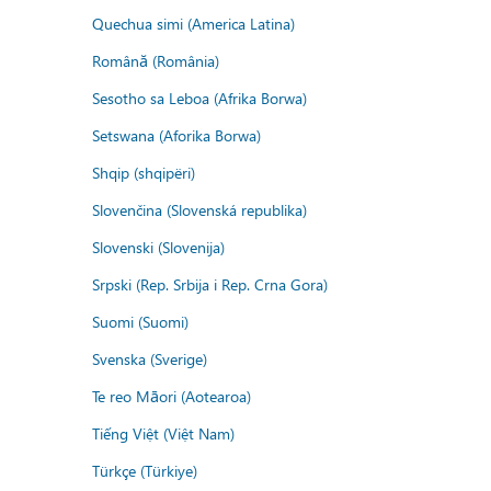
Quechua simi (America Latina)
Română (România)
Sesotho sa Leboa (Afrika Borwa)
Setswana (Aforika Borwa)
Shqip (shqipëri)
Slovenčina (Slovenská republika)
Slovenski (Slovenija)
Srpski (Rep. Srbija i Rep. Crna Gora)
Suomi (Suomi)
Svenska (Sverige)
Te reo Māori (Aotearoa)
Tiếng Việt (Việt Nam)
Türkçe (Türkiye)