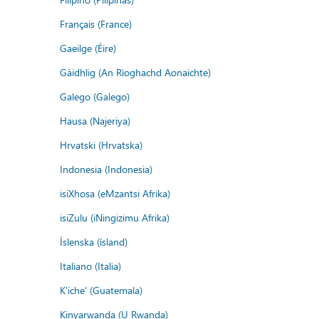
Français (France)
Gaeilge (Éire)
Gàidhlig (An Rìoghachd Aonaichte)
Galego (Galego)
Hausa (Najeriya)
Hrvatski (Hrvatska)
Indonesia (Indonesia)
isiXhosa (eMzantsi Afrika)
isiZulu (iNingizimu Afrika)
Íslenska (ísland)
Italiano (Italia)
K'iche' (Guatemala)
Kinyarwanda (U Rwanda)