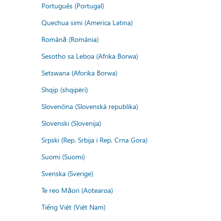
Português (Portugal)
Quechua simi (America Latina)
Română (România)
Sesotho sa Leboa (Afrika Borwa)
Setswana (Aforika Borwa)
Shqip (shqipëri)
Slovenčina (Slovenská republika)
Slovenski (Slovenija)
Srpski (Rep. Srbija i Rep. Crna Gora)
Suomi (Suomi)
Svenska (Sverige)
Te reo Māori (Aotearoa)
Tiếng Việt (Việt Nam)