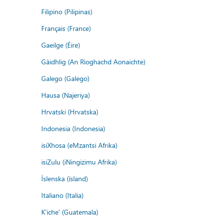
Filipino (Pilipinas)
Français (France)
Gaeilge (Éire)
Gàidhlig (An Rìoghachd Aonaichte)
Galego (Galego)
Hausa (Najeriya)
Hrvatski (Hrvatska)
Indonesia (Indonesia)
isiXhosa (eMzantsi Afrika)
isiZulu (iNingizimu Afrika)
Íslenska (ísland)
Italiano (Italia)
K'iche' (Guatemala)