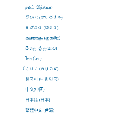
தமிழ் (இந்தியா)
తెలుగు (భారతదేశం)
ಕನ್ನಡ (ಭಾರತ)
മലയാളം (ഇന്ത്യ)
සිංහල (ශ්‍රී ලංකාව)
ไทย (ไทย)
ខ្មែរ (កម្ពុជា)
한국어 (대한민국)
中文(中国)
日本語 (日本)
繁體中文 (台灣)