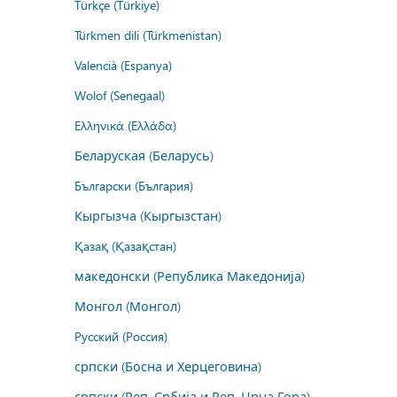
Türkçe (Türkiye)
Türkmen dili (Türkmenistan)
Valencià (Espanya)
Wolof (Senegaal)
Ελληνικά (Ελλάδα)
Беларуская (Беларусь)
Български (България)
Кыргызча (Кыргызстан)
Қазақ (Қазақстан)
македонски (Република Македонија)
Монгол (Монгол)
Русский (Россия)
српски (Босна и Херцеговина)
српски (Реп. Србија и Реп. Црна Гора)