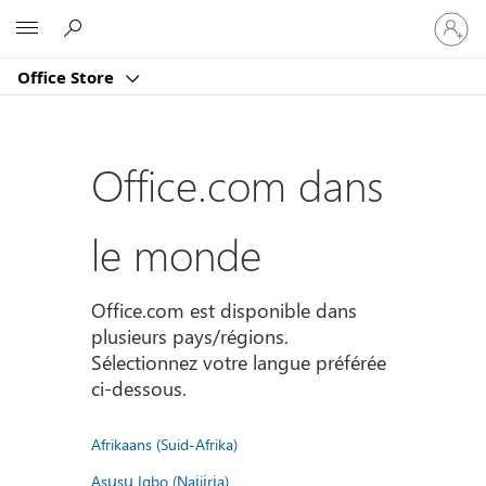
Connect
Microsoft
vous
à
Office Store
votre
compte
Office.com dans
le monde
Office.com est disponible dans
plusieurs pays/régions.
Sélectionnez votre langue préférée
ci-dessous.
Afrikaans (Suid-Afrika)
Asụsụ Igbo (Naịjịrịa)