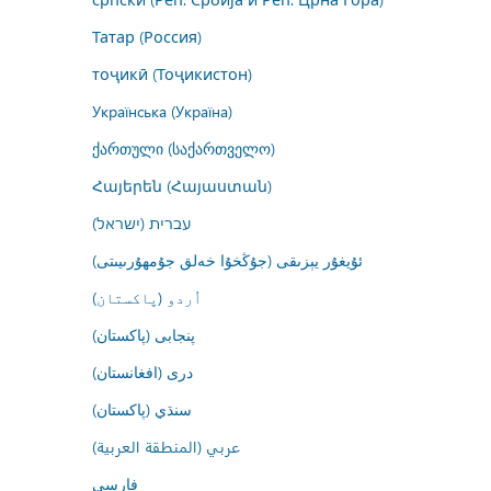
Татар (Россия)
тоҷикӣ (Тоҷикистон)
Українська (Україна)
ქართული (საქართველო)
Հայերեն (Հայաստան)
עברית (ישראל)
ئۇيغۇر يېزىقى (جۇڭخۇا خەلق جۇمھۇرىيىتى)
اُردو (پاکستان)
پنجابی (پاکستان)
درى (افغانستان)
سنڌي (پاکستان)
عربي (المنطقة العربية)
فارسى