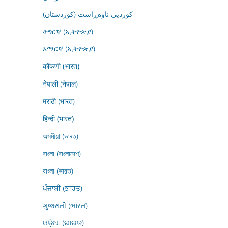
کوردیی ناوەڕاست (کوردستان)
ትግርኛ (ኢትዮጵያ)
አማርኛ (ኢትዮጵያ)
कोंकणी (भारत)
नेपाली (नेपाल)
मराठी (भारत)
हिन्दी (भारत)
অসমীয়া (ভাৰত)
বাংলা (বাংলাদেশ)
বাংলা (ভারত)
ਪੰਜਾਬੀ (ਭਾਰਤ)
ગુજરાતી (ભારત)
ଓଡ଼ିଆ (ଭାରତ)