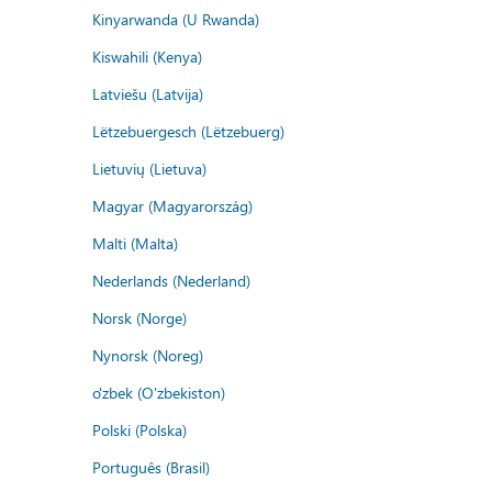
Kinyarwanda (U Rwanda)
Kiswahili (Kenya)
Latviešu (Latvija)
Lëtzebuergesch (Lëtzebuerg)
Lietuvių (Lietuva)
Magyar (Magyarország)
Malti (Malta)
Nederlands (Nederland)
Norsk (Norge)
Nynorsk (Noreg)
o'zbek (O'zbekiston)
Polski (Polska)
Português (Brasil)