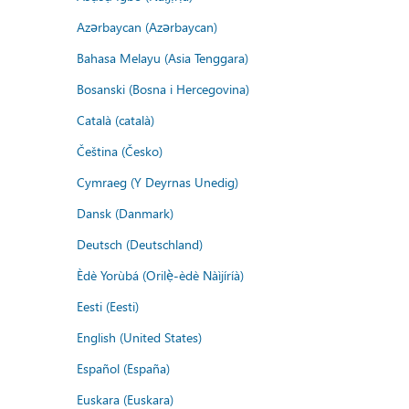
Azərbaycan (Azərbaycan)
Bahasa Melayu (Asia Tenggara)
Bosanski (Bosna i Hercegovina)
Català (català)
Čeština (Česko)
Cymraeg (Y Deyrnas Unedig)
Dansk (Danmark)
Deutsch (Deutschland)
Èdè Yorùbá (Orilẹ̀-èdè Nàìjíríà)
Eesti (Eesti)
English (United States)
Español (España)
Euskara (Euskara)