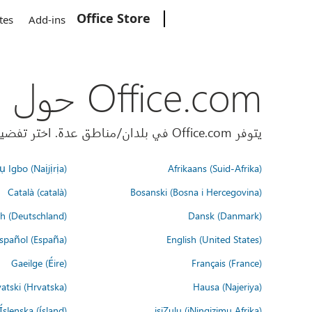
Office Store
Microsoft
tes
Add-ins
Office.com حول العالم
يتوفر Office.com في بلدان/مناطق عدة. اختر تفضيلات اللغة أدناه.
 Igbo (Naịjịrịa)
Afrikaans (Suid-Afrika)
Català (català)
Bosanski (Bosna i Hercegovina)
h (Deutschland)
Dansk (Danmark)
spañol (España)
English (United States)
Gaeilge (Éire)
Français (France)
atski (Hrvatska)
Hausa (Najeriya)
Íslenska (ísland)
isiZulu (iNingizimu Afrika)