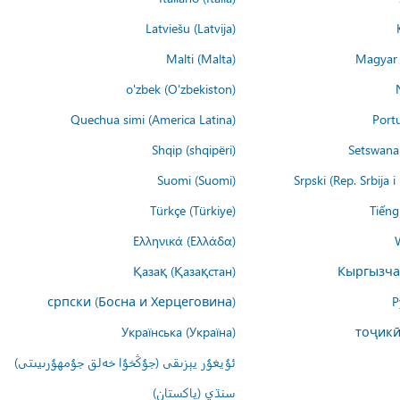
Latviešu (Latvija)
Malti (Malta)
Magyar 
o'zbek (O'zbekiston)
Quechua simi (America Latina)
Port
Shqip (shqipëri)
Setswana 
Suomi (Suomi)
Srpski (Rep. Srbija 
Türkçe (Türkiye)
Tiếng
Ελληνικά (Ελλάδα)
Қазақ (Қазақстан)
Кыргызча
српски (Босна и Херцеговина)
Р
Українська (Україна)
тоҷикӣ
ئۇيغۇر يېزىقى (جۇڭخۇا خەلق جۇمھۇرىيىتى)
سنڌي (پاکستان)