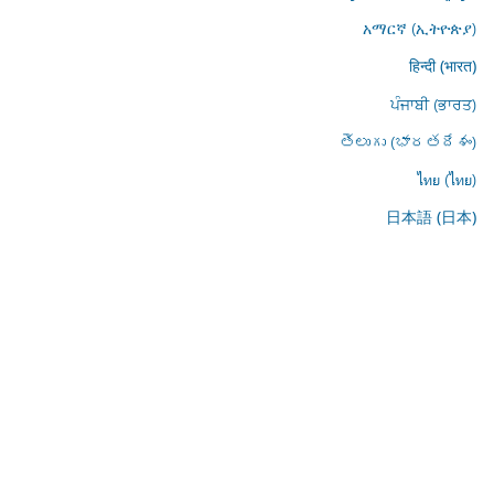
አማርኛ (ኢትዮጵያ)
हिन्दी (भारत)
ਪੰਜਾਬੀ (ਭਾਰਤ)
తెలుగు (భారతదేశం)
ไทย (ไทย)
日本語 (日本)