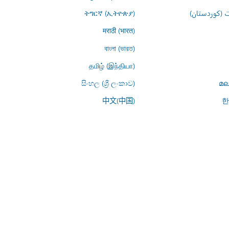
 (کوردستان)
ትግርኛ (ኢትዮጵያ)
मराठी (भारत)
বাংলা (ভারত)
தமிழ் (இந்தியா)
සිංහල (ශ්‍රී ලංකාව)
മല
中文(中国)
한