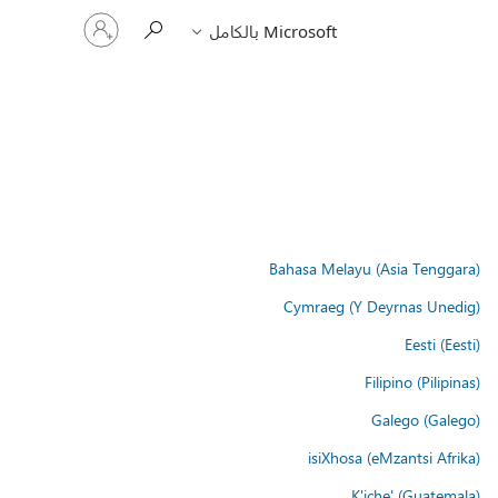
تسجيل
Microsoft بالكامل
الدخول
إلى
حسابك
Bahasa Melayu (Asia Tenggara)
Cymraeg (Y Deyrnas Unedig)
Eesti (Eesti)
Filipino (Pilipinas)
Galego (Galego)
isiXhosa (eMzantsi Afrika)
K'iche' (Guatemala)