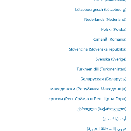
Lëtzebuergesch (Lëtzebuerg)
Nederlands (Nederland)
Polski (Polska)
Română (România)
Slovenčina (Slovenská republika)
Svenska (Sverige)
Türkmen dili (Türkmenistan)
Беларуская (Беларусь)
македонски (Република Македонија)
српски (Реп. Србија и Реп. Црна Гора)
ქართული (საქართველო)
اُردو (پاکستان)
عربي (المنطقة العربية)