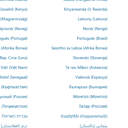
Kiswahili (Kenya)
Kinyarwanda (U Rwanda)
(Magyarország)
Lietuvių (Lietuva)
Nynorsk (Noreg)
Norsk (Norge)
uguês (Portugal)
Português (Brasil)
(Aforika Borwa)
Sesotho sa Leboa (Afrika Borwa)
i Rep. Crna Gora)
Slovenski (Slovenija)
 Việt (Việt Nam)
Te reo Māori (Aotearoa)
Wolof (Senegaal)
Valencià (Espanya)
 (Кыргызстан)
Български (България)
усский (Россия)
Монгол (Монгол)
 (Тоҷикистон)
Татар (Россия)
Հայերեն (Հայաստան)
עברית (ישראל)
پنجابی (پاکستان)
درى (افغانستان)