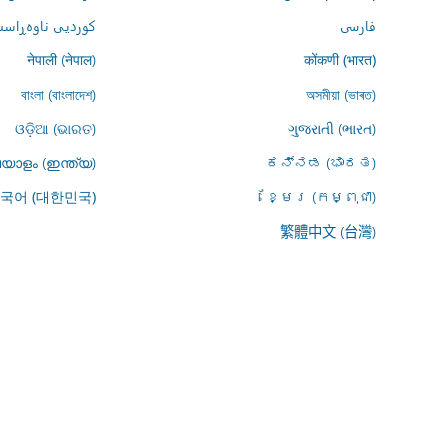
فارسى
کوردیی ناوەڕاست
नेपाली (नेपाल)
कोंकणी (भारत)
বাংলা (বাংলাদেশ)
অসমীয়া (ভাৰত)
ଓଡ଼ିଆ (ଭାରତ)
ગુજરાતી (ભારત)
യാളം (ഇന്ത്യ)
ಕನ್ನಡ (ಭಾರತ)
ខ្មែរ (កម្ពុជា)
국어 (대한민국)
繁體中文 (台灣)