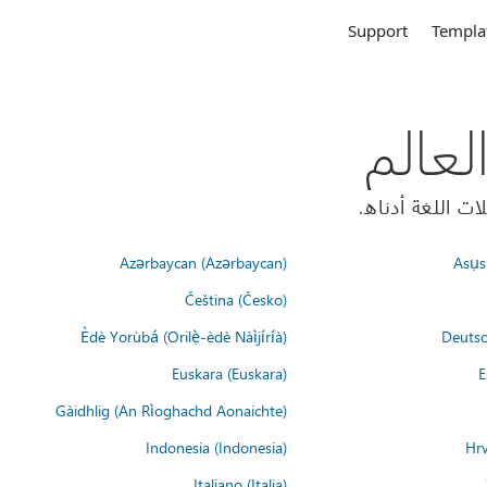
Support
Templa
Azərbaycan (Azərbaycan)
Asụsụ
Čeština (Česko)
Èdè Yorùbá (Orilẹ̀-èdè Nàìjíríà)
Deutsc
Euskara (Euskara)
E
Gàidhlig (An Rìoghachd Aonaichte)
Indonesia (Indonesia)
Hrv
Italiano (Italia)