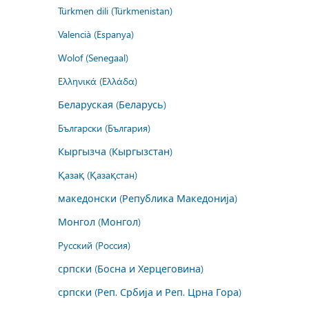
Türkmen dili (Türkmenistan)
Valencià (Espanya)
Wolof (Senegaal)
Ελληνικά (Ελλάδα)
Беларуская (Беларусь)
Български (България)
Кыргызча (Кыргызстан)
Қазақ (Қазақстан)
македонски (Република Македонија)
Монгол (Монгол)
Русский (Россия)
српски (Босна и Херцеговина)
српски (Реп. Србија и Реп. Црна Гора)