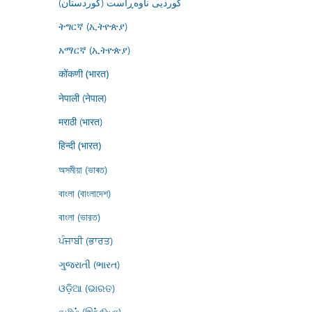
کوردیی ناوەڕاست (کوردستان)
ትግርኛ (ኢትዮጵያ)
አማርኛ (ኢትዮጵያ)
कोंकणी (भारत)
नेपाली (नेपाल)
मराठी (भारत)
हिन्दी (भारत)
অসমীয়া (ভাৰত)
বাংলা (বাংলাদেশ)
বাংলা (ভারত)
ਪੰਜਾਬੀ (ਭਾਰਤ)
ગુજરાતી (ભારત)
ଓଡ଼ିଆ (ଭାରତ)
தமிழ் (இந்தியா)