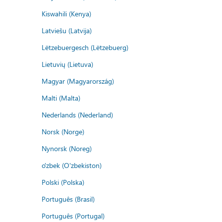
Kiswahili (Kenya)
Latviešu (Latvija)
Lëtzebuergesch (Lëtzebuerg)
Lietuvių (Lietuva)
Magyar (Magyarország)
Malti (Malta)
Nederlands (Nederland)
Norsk (Norge)
Nynorsk (Noreg)
o'zbek (O'zbekiston)
Polski (Polska)
Português (Brasil)
Português (Portugal)