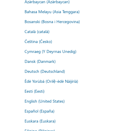
Azərbaycan (Azərbaycan)
Bahasa Melayu (Asia Tenggara)
Bosanski (Bosna i Hercegovina)
Català (català)
Čeština (Česko)
Cymraeg (Y Deyrnas Unedig)
Dansk (Danmark)
Deutsch (Deutschland)
Èdè Yorùbá (Orilẹ̀-èdè Nàìjíríà)
Eesti (Eesti)
English (United States)
Español (España)
Euskara (Euskara)
Filipino (Pilipinas)