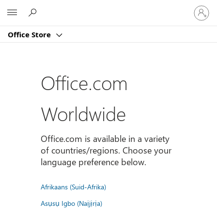
Sign
Microsoft
in
to
Office Store
your
account
Office.com
Worldwide
Office.com is available in a variety
of countries/regions. Choose your
language preference below.
Afrikaans (Suid-Afrika)
Asụsụ Igbo (Naịjịrịa)