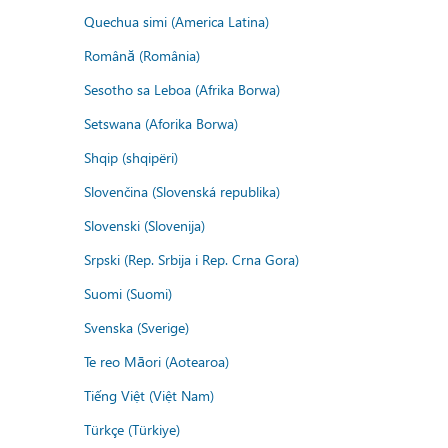
Quechua simi (America Latina)
Română (România)
Sesotho sa Leboa (Afrika Borwa)
Setswana (Aforika Borwa)
Shqip (shqipëri)
Slovenčina (Slovenská republika)
Slovenski (Slovenija)
Srpski (Rep. Srbija i Rep. Crna Gora)
Suomi (Suomi)
Svenska (Sverige)
Te reo Māori (Aotearoa)
Tiếng Việt (Việt Nam)
Türkçe (Türkiye)