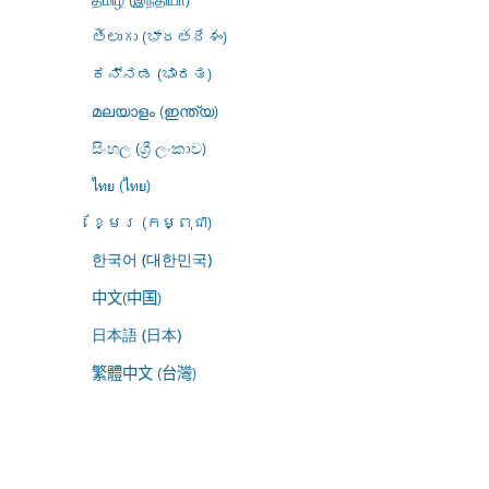
తెలుగు (భారతదేశం)
ಕನ್ನಡ (ಭಾರತ)
മലയാളം (ഇന്ത്യ)
සිංහල (ශ්‍රී ලංකාව)
ไทย (ไทย)
ខ្មែរ (កម្ពុជា)
한국어 (대한민국)
中文(中国)
日本語 (日本)
繁體中文 (台灣)