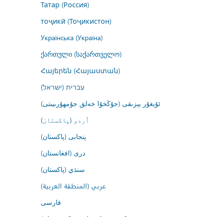
Татар (Россия)
тоҷикӣ (Тоҷикистон)
Українська (Україна)
ქართული (საქართველო)
Հայերեն (Հայաստան)
עברית (ישראל)
ئۇيغۇر يېزىقى (جۇڭخۇا خەلق جۇمھۇرىيىتى)
اُردو (پاکستان)
پنجابی (پاکستان)
درى (افغانستان)
سنڌي (پاکستان)
عربي (المنطقة العربية)
فارسى