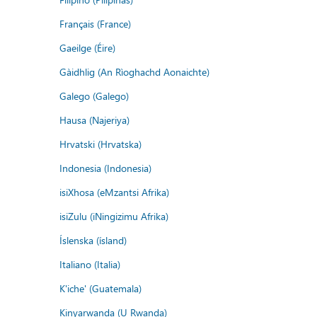
Français (France)
Gaeilge (Éire)
Gàidhlig (An Rìoghachd Aonaichte)
Galego (Galego)
Hausa (Najeriya)
Hrvatski (Hrvatska)
Indonesia (Indonesia)
isiXhosa (eMzantsi Afrika)
isiZulu (iNingizimu Afrika)
Íslenska (ísland)
Italiano (Italia)
K'iche' (Guatemala)
Kinyarwanda (U Rwanda)