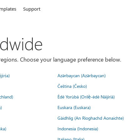
mplates
Support
ldwide
es/regions. Choose your language preference below.
jịrịa)
Azərbaycan (Azərbaycan)
Čeština (Česko)
chland)
Èdè Yorùbá (Orilẹ̀-èdè Nàìjíríà)
)
Euskara (Euskara)
Gàidhlig (An Rìoghachd Aonaichte)
ska)
Indonesia (Indonesia)
Italiano (Italia)