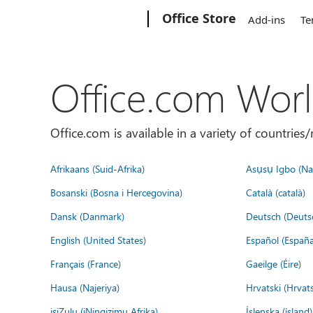
Microsoft
Office Store
Add-ins
Te
Office.com Wor
Office.com is available in a variety of countri
Afrikaans (Suid-Afrika)
Asụsụ Igbo (Naị
Bosanski (Bosna i Hercegovina)
Català (català)
Dansk (Danmark)
Deutsch (Deuts
English (United States)
Español (España
Français (France)
Gaeilge (Éire)
Hausa (Najeriya)
Hrvatski (Hrvat
isiZulu (iNingizimu Afrika)
Íslenska (ísland)