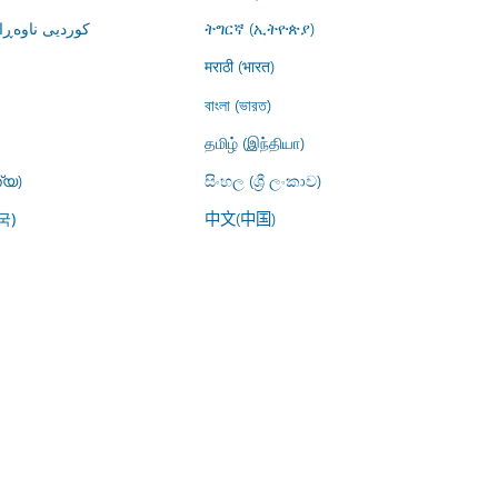
کوردیی ناوە)
ትግርኛ (ኢትዮጵያ)
मराठी (भारत)
বাংলা (ভারত)
தமிழ் (இந்தியா)
്യ)
සිංහල (ශ්‍රී ලංකාව)
中文(中国)
국)