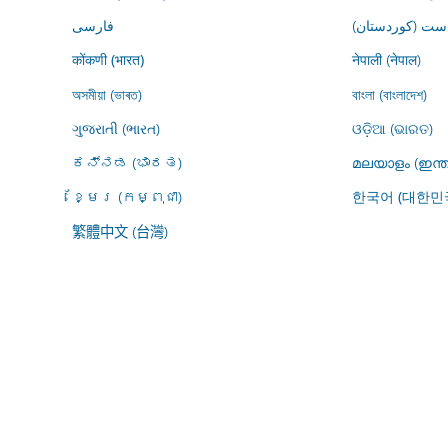
ڕاست (کوردستان
فارسى
नेपाली (नेपाल)
कोंकणी (भारत)
অসমীয়া (ভাৰত)
বাংলা (বাংলাদেশ)
ગુજરાતી (ભારત)
ଓଡ଼ିଆ (ଭାରତ)
ಕನ್ನಡ (ಭಾರತ)
മലയാളം (ഇന്ത
ខ្មែរ (កម្ពុជា)
한국어 (대한민
繁體中文 (台灣)