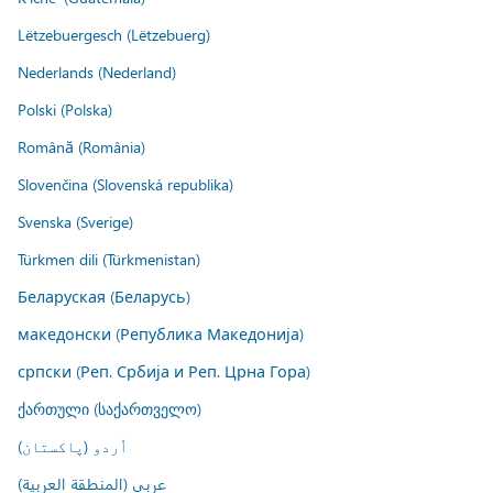
Lëtzebuergesch (Lëtzebuerg)
Nederlands (Nederland)
Polski (Polska)
Română (România)
Slovenčina (Slovenská republika)
Svenska (Sverige)
Türkmen dili (Türkmenistan)
Беларуская (Беларусь)
македонски (Република Македонија)
српски (Реп. Србија и Реп. Црна Гора)
ქართული (საქართველო)
اُردو (پاکستان)
عربي (المنطقة العربية)