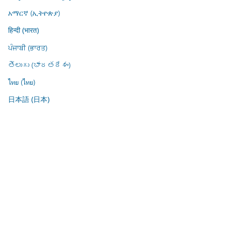
አማርኛ (ኢትዮጵያ)
हिन्दी (भारत)
ਪੰਜਾਬੀ (ਭਾਰਤ)
తెలుగు (భారతదేశం)
ไทย (ไทย)
日本語 (日本)