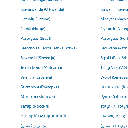
Kinyarwanda (U Rwanda)
Kiswahili (Kenya
Lietuvių (Lietuva)
Magyar (Magya
Norsk (Norge)
Nynorsk (Noreg
Português (Brasil)
Português (Port
Sesotho sa Leboa (Afrika Borwa)
Setswana (Afor
Slovenski (Slovenija)
Srpski (Rep. Srb
Te reo Māori (Aotearoa)
Tiếng Việt (Việ
Valencià (Espanya)
Wolof (Senegaal
Български (България)
Кыргызча (Кы
Монгол (Монгол)
Русский (Росси
Татар (Россия)
тоҷикӣ (Тоҷи
Հայերեն (Հայաստան)
עברית (ישראל)
درى (افغانستان)
پنجابی (پاکستان)