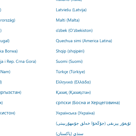
)
Latviešu (Latvija)
rország)
Malti (Malta)
)
o'zbek (O'zbekiston)
ugal)
Quechua simi (America Latina)
ika Borwa)
Shqip (shqipëri)
ija i Rep. Crna Gora)
Suomi (Suomi)
t Nam)
Türkçe (Türkiye)
)
Ελληνικά (Ελλάδα)
ргызстан)
Қазақ (Қазақстан)
я)
српски (Босна и Херцеговина)
кистон)
Українська (Україна)
ئۇيغۇر يېزىقى (جۇڭخۇا خەلق جۇمھۇرىيىتى)
سنڌي (پاکستان)