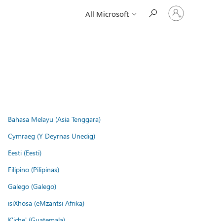
Sign
All Microsoft
in
to
your
account
Bahasa Melayu (Asia Tenggara)
Cymraeg (Y Deyrnas Unedig)
Eesti (Eesti)
Filipino (Pilipinas)
Galego (Galego)
isiXhosa (eMzantsi Afrika)
K'iche' (Guatemala)