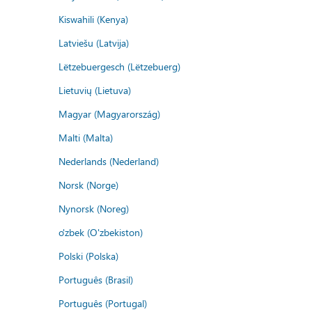
Kiswahili (Kenya)
Latviešu (Latvija)
Lëtzebuergesch (Lëtzebuerg)
Lietuvių (Lietuva)
Magyar (Magyarország)
Malti (Malta)
Nederlands (Nederland)
Norsk (Norge)
Nynorsk (Noreg)
o'zbek (O'zbekiston)
Polski (Polska)
Português (Brasil)
Português (Portugal)