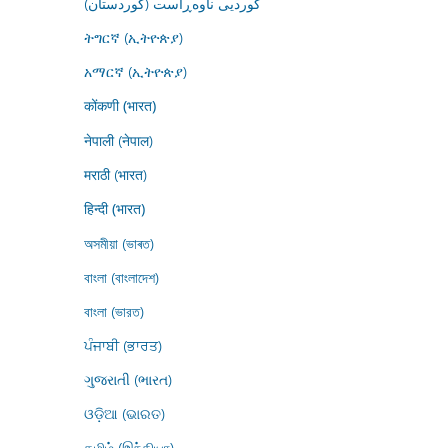
کوردیی ناوەڕاست (کوردستان)
ትግርኛ (ኢትዮጵያ)
አማርኛ (ኢትዮጵያ)
कोंकणी (भारत)
नेपाली (नेपाल)
मराठी (भारत)
हिन्दी (भारत)
অসমীয়া (ভাৰত)
বাংলা (বাংলাদেশ)
বাংলা (ভারত)
ਪੰਜਾਬੀ (ਭਾਰਤ)
ગુજરાતી (ભારત)
ଓଡ଼ିଆ (ଭାରତ)
தமிழ் (இந்தியா)