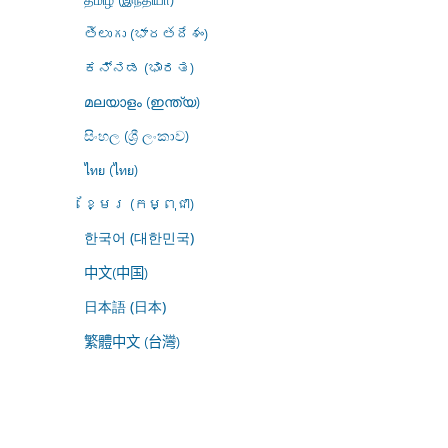
తెలుగు (భారతదేశం)
ಕನ್ನಡ (ಭಾರತ)
മലയാളം (ഇന്ത്യ)
සිංහල (ශ්‍රී ලංකාව)
ไทย (ไทย)
ខ្មែរ (កម្ពុជា)
한국어 (대한민국)
中文(中国)
日本語 (日本)
繁體中文 (台灣)