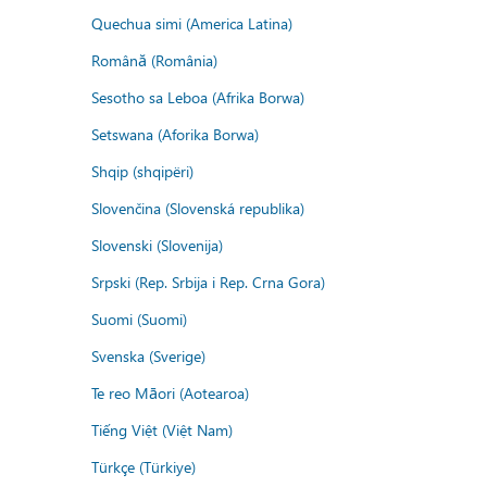
Quechua simi (America Latina)
Română (România)
Sesotho sa Leboa (Afrika Borwa)
Setswana (Aforika Borwa)
Shqip (shqipëri)
Slovenčina (Slovenská republika)
Slovenski (Slovenija)
Srpski (Rep. Srbija i Rep. Crna Gora)
Suomi (Suomi)
Svenska (Sverige)
Te reo Māori (Aotearoa)
Tiếng Việt (Việt Nam)
Türkçe (Türkiye)