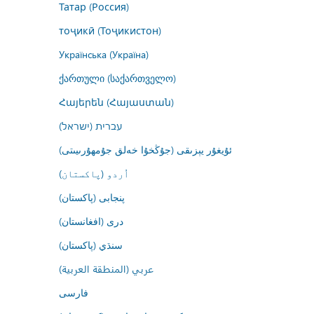
Татар (Россия)
тоҷикӣ (Тоҷикистон)
Українська (Україна)
ქართული (საქართველო)
Հայերեն (Հայաստան)
עברית (ישראל)
ئۇيغۇر يېزىقى (جۇڭخۇا خەلق جۇمھۇرىيىتى)
اُردو (پاکستان)
پنجابی (پاکستان)
درى (افغانستان)
سنڌي (پاکستان)
عربي (المنطقة العربية)
فارسى