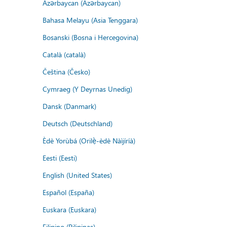
Azərbaycan (Azərbaycan)
Bahasa Melayu (Asia Tenggara)
Bosanski (Bosna i Hercegovina)
Català (català)
Čeština (Česko)
Cymraeg (Y Deyrnas Unedig)
Dansk (Danmark)
Deutsch (Deutschland)
Èdè Yorùbá (Orilẹ̀-èdè Nàìjíríà)
Eesti (Eesti)
English (United States)
Español (España)
Euskara (Euskara)
Filipino (Pilipinas)