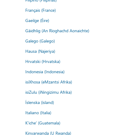
Français (France)
Gaeilge (Éire)
Gàidhlig (An Rìoghachd Aonaichte)
Galego (Galego)
Hausa (Najeriya)
Hrvatski (Hrvatska)
Indonesia (Indonesia)
isiXhosa (eMzantsi Afrika)
isiZulu (iNingizimu Afrika)
Íslenska (ísland)
Italiano (Italia)
K'iche' (Guatemala)
Kinyarwanda (U Rwanda)