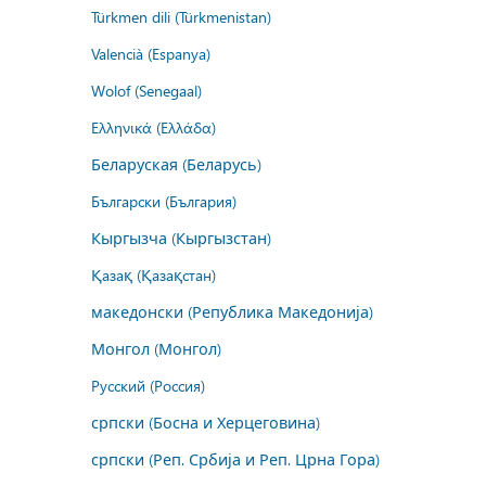
Türkmen dili (Türkmenistan)
Valencià (Espanya)
Wolof (Senegaal)
Ελληνικά (Ελλάδα)
Беларуская (Беларусь)
Български (България)
Кыргызча (Кыргызстан)
Қазақ (Қазақстан)
македонски (Република Македонија)
Монгол (Монгол)
Русский (Россия)
српски (Босна и Херцеговина)
српски (Реп. Србија и Реп. Црна Гора)