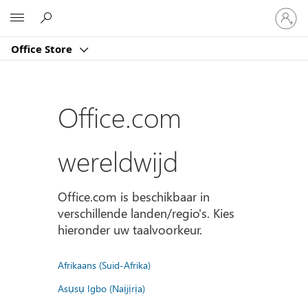
Meld
Microsoft
je
aan
Office Store
bij
je
account
Office.com
wereldwijd
Office.com is beschikbaar in
verschillende landen/regio's. Kies
hieronder uw taalvoorkeur.
Afrikaans (Suid-Afrika)
Asụsụ Igbo (Naịjịrịa)