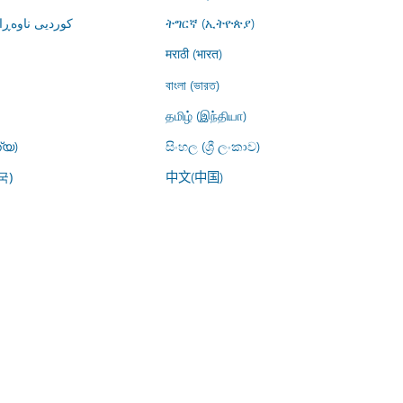
کوردیی ناوە)
ትግርኛ (ኢትዮጵያ)
मराठी (भारत)
বাংলা (ভারত)
தமிழ் (இந்தியா)
്യ)
සිංහල (ශ්‍රී ලංකාව)
中文(中国)
국)