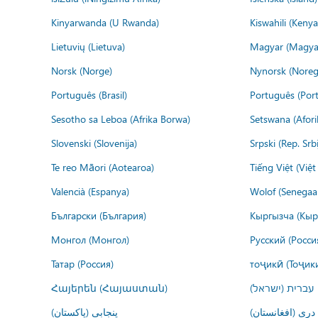
Kinyarwanda (U Rwanda)
Kiswahili (Kenya
Lietuvių (Lietuva)
Magyar (Magya
Norsk (Norge)
Nynorsk (Noreg
Português (Brasil)
Português (Port
Sesotho sa Leboa (Afrika Borwa)
Setswana (Afor
Slovenski (Slovenija)
Srpski (Rep. Srb
Te reo Māori (Aotearoa)
Tiếng Việt (Việ
Valencià (Espanya)
Wolof (Senegaal
Български (България)
Кыргызча (Кыр
Монгол (Монгол)
Русский (Росси
Татар (Россия)
тоҷикӣ (Тоҷик
Հայերեն (Հայաստան)
עברית (ישראל)
درى (افغانستان)
پنجابی (پاکستان)