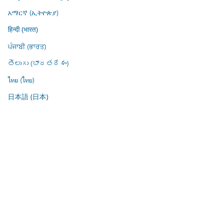
አማርኛ (ኢትዮጵያ)
हिन्दी (भारत)
ਪੰਜਾਬੀ (ਭਾਰਤ)
తెలుగు (భారతదేశం)
ไทย (ไทย)
日本語 (日本)