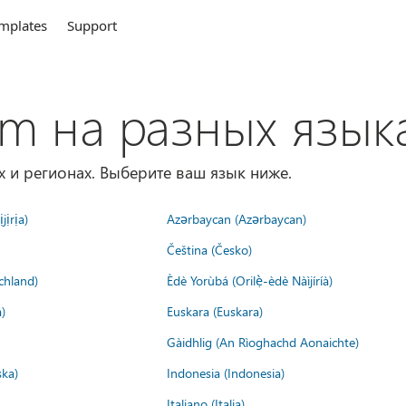
mplates
Support
om на разных язык
х и регионах. Выберите ваш язык ниже.
jịrịa)
Azərbaycan (Azərbaycan)
Čeština (Česko)
chland)
Èdè Yorùbá (Orilẹ̀-èdè Nàìjíríà)
)
Euskara (Euskara)
Gàidhlig (An Rìoghachd Aonaichte)
ska)
Indonesia (Indonesia)
Italiano (Italia)