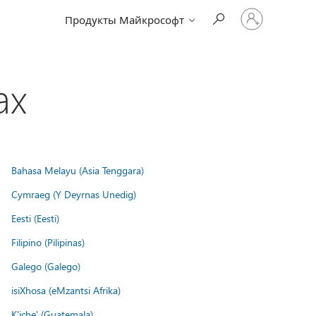
Войдите
Продукты Майкрософт
в
учетную
запись
ах
Bahasa Melayu (Asia Tenggara)
Cymraeg (Y Deyrnas Unedig)
Eesti (Eesti)
Filipino (Pilipinas)
Galego (Galego)
isiXhosa (eMzantsi Afrika)
K'iche' (Guatemala)