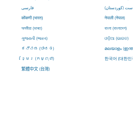
ڕاست (کوردستان
فارسى
नेपाली (नेपाल)
कोंकणी (भारत)
অসমীয়া (ভাৰত)
বাংলা (বাংলাদেশ)
ગુજરાતી (ભારત)
ଓଡ଼ିଆ (ଭାରତ)
ಕನ್ನಡ (ಭಾರತ)
മലയാളം (ഇന്ത
ខ្មែរ (កម្ពុជា)
한국어 (대한민
繁體中文 (台灣)