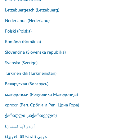
Lëtzebuergesch (Lëtzebuerg)
Nederlands (Nederland)
Polski (Polska)
Română (România)
Slovenčina (Slovenská republika)
Svenska (Sverige)
Türkmen dili (Türkmenistan)
Беларуская (Беларусь)
македонски (Република Македонија)
српски (Реп. Србија и Реп. Црна Гора)
ქართული (საქართველო)
اُردو (پاکستان)
عربي (المنطقة العربية)