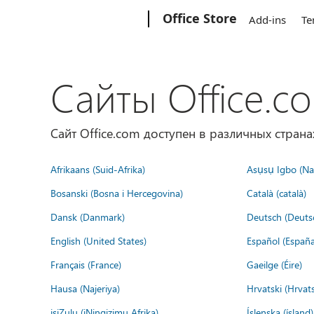
Microsoft
Office Store
Add-ins
Te
Сайты Office.c
Сайт Office.com доступен в различных страна
Afrikaans (Suid-Afrika)
Asụsụ Igbo (Naị
Bosanski (Bosna i Hercegovina)
Català (català)
Dansk (Danmark)
Deutsch (Deuts
English (United States)
Español (España
Français (France)
Gaeilge (Éire)
Hausa (Najeriya)
Hrvatski (Hrvat
isiZulu (iNingizimu Afrika)
Íslenska (ísland)