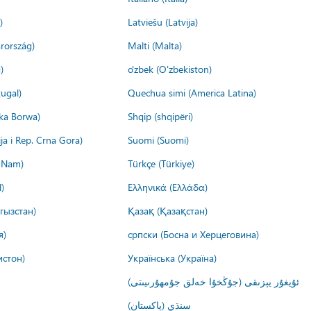
)
Latviešu (Latvija)
rország)
Malti (Malta)
)
o'zbek (O'zbekiston)
ugal)
Quechua simi (America Latina)
ika Borwa)
Shqip (shqipëri)
ija i Rep. Crna Gora)
Suomi (Suomi)
t Nam)
Türkçe (Türkiye)
)
Ελληνικά (Ελλάδα)
гызстан)
Қазақ (Қазақстан)
я)
српски (Босна и Херцеговина)
истон)
Українська (Україна)
ئۇيغۇر يېزىقى (جۇڭخۇا خەلق جۇمھۇرىيىتى)
سنڌي (پاکستان)