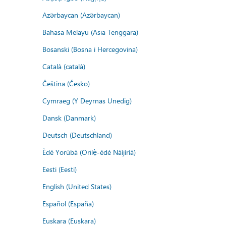
Azərbaycan (Azərbaycan)
Bahasa Melayu (Asia Tenggara)
Bosanski (Bosna i Hercegovina)
Català (català)
Čeština (Česko)
Cymraeg (Y Deyrnas Unedig)
Dansk (Danmark)
Deutsch (Deutschland)
Èdè Yorùbá (Orilẹ̀-èdè Nàìjíríà)
Eesti (Eesti)
English (United States)
Español (España)
Euskara (Euskara)