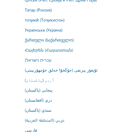
Татар (Россия)
тоҷикӣ (Тоҷикистон)
Українська (Україна)
ქართული (საქართველო)
Հայերեն (Հայաստան)
עברית (ישראל)
ئۇيغۇر يېزىقى (جۇڭخۇا خەلق جۇمھۇرىيىتى)
اُردو (پاکستان)
پنجابی (پاکستان)
درى (افغانستان)
سنڌي (پاکستان)
عربي (المنطقة العربية)
فارسى