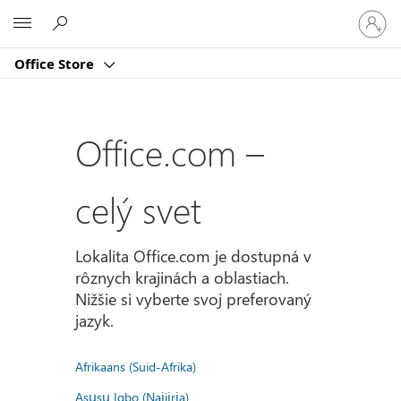
Prihlást
Microsoft
sa
k
Office Store
svojmu
kontu
Office.com –
celý svet
Lokalita Office.com je dostupná v
rôznych krajinách a oblastiach.
Nižšie si vyberte svoj preferovaný
jazyk.
Afrikaans (Suid-Afrika)
Asụsụ Igbo (Naịjịrịa)