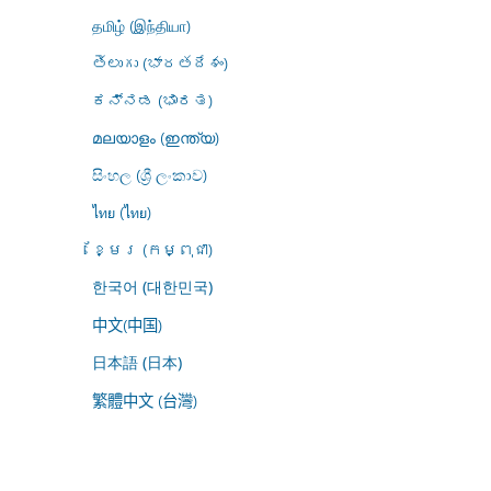
தமிழ் (இந்தியா)
తెలుగు (భారతదేశం)
ಕನ್ನಡ (ಭಾರತ)
മലയാളം (ഇന്ത്യ)
සිංහල (ශ්‍රී ලංකාව)
ไทย (ไทย)
ខ្មែរ (កម្ពុជា)
한국어 (대한민국)
中文(中国)
日本語 (日本)
繁體中文 (台灣)