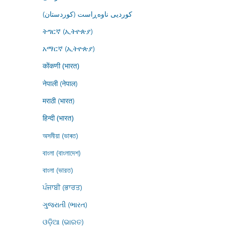
کوردیی ناوەڕاست (کوردستان)
ትግርኛ (ኢትዮጵያ)
አማርኛ (ኢትዮጵያ)
कोंकणी (भारत)
नेपाली (नेपाल)
मराठी (भारत)
हिन्दी (भारत)
অসমীয়া (ভাৰত)
বাংলা (বাংলাদেশ)
বাংলা (ভারত)
ਪੰਜਾਬੀ (ਭਾਰਤ)
ગુજરાતી (ભારત)
ଓଡ଼ିଆ (ଭାରତ)