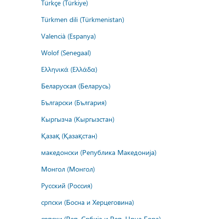
Türkçe (Türkiye)
Türkmen dili (Türkmenistan)
Valencià (Espanya)
Wolof (Senegaal)
Ελληνικά (Ελλάδα)
Беларуская (Беларусь)
Български (България)
Кыргызча (Кыргызстан)
Қазақ (Қазақстан)
македонски (Република Македонија)
Монгол (Монгол)
Русский (Россия)
српски (Босна и Херцеговина)
српски (Реп. Србија и Реп. Црна Гора)