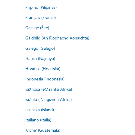
Filipino (Pilipinas)
Français (France)
Gaeilge (Éire)
Gàidhlig (An Rìoghachd Aonaichte)
Galego (Galego)
Hausa (Najeriya)
Hrvatski (Hrvatska)
Indonesia (Indonesia)
isiXhosa (eMzantsi Afrika)
isiZulu (iNingizimu Afrika)
Íslenska (ísland)
Italiano (Italia)
K'iche' (Guatemala)