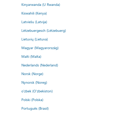
Kinyarwanda (U Rwanda)
Kiswahili (Kenya)
Latviešu (Latvija)
Lëtzebuergesch (Lëtzebuerg)
Lietuvių (Lietuva)
Magyar (Magyarország)
Malti (Malta)
Nederlands (Nederland)
Norsk (Norge)
Nynorsk (Noreg)
o'zbek (O'zbekiston)
Polski (Polska)
Português (Brasil)