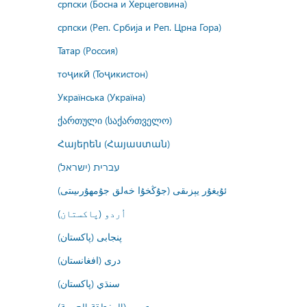
српски (Босна и Херцеговина)
српски (Реп. Србија и Реп. Црна Гора)
Татар (Россия)
тоҷикӣ (Тоҷикистон)
Українська (Україна)
ქართული (საქართველო)
Հայերեն (Հայաստան)
עברית (ישראל)
ئۇيغۇر يېزىقى (جۇڭخۇا خەلق جۇمھۇرىيىتى)
اُردو (پاکستان)
پنجابی (پاکستان)
درى (افغانستان)
سنڌي (پاکستان)
عربي (المنطقة العربية)