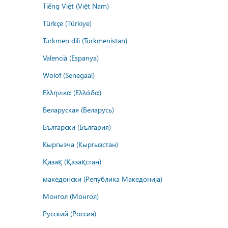
Tiếng Việt (Việt Nam)
Türkçe (Türkiye)
Türkmen dili (Türkmenistan)
Valencià (Espanya)
Wolof (Senegaal)
Ελληνικά (Ελλάδα)
Беларуская (Беларусь)
Български (България)
Кыргызча (Кыргызстан)
Қазақ (Қазақстан)
македонски (Република Македонија)
Монгол (Монгол)
Русский (Россия)