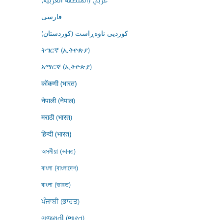
فارسى
کوردیی ناوەڕاست (کوردستان)
ትግርኛ (ኢትዮጵያ)
አማርኛ (ኢትዮጵያ)
कोंकणी (भारत)
नेपाली (नेपाल)
मराठी (भारत)
हिन्दी (भारत)
অসমীয়া (ভাৰত)
বাংলা (বাংলাদেশ)
বাংলা (ভারত)
ਪੰਜਾਬੀ (ਭਾਰਤ)
ગુજરાતી (ભારત)