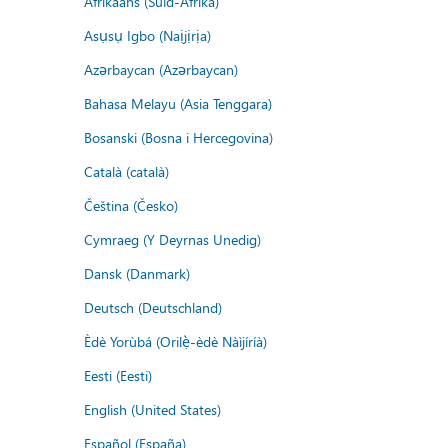
Afrikaans (Suid-Afrika)
Asụsụ Igbo (Naịjịrịa)
Azərbaycan (Azərbaycan)
Bahasa Melayu (Asia Tenggara)
Bosanski (Bosna i Hercegovina)
Català (català)
Čeština (Česko)
Cymraeg (Y Deyrnas Unedig)
Dansk (Danmark)
Deutsch (Deutschland)
Èdè Yorùbá (Orilẹ̀-èdè Nàìjíríà)
Eesti (Eesti)
English (United States)
Español (España)