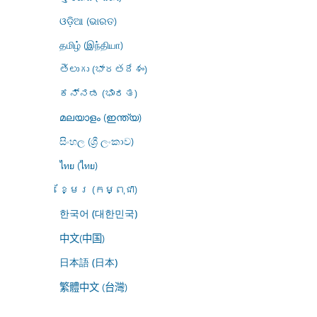
ଓଡ଼ିଆ (ଭାରତ)
தமிழ் (இந்தியா)
తెలుగు (భారతదేశం)
ಕನ್ನಡ (ಭಾರತ)
മലയാളം (ഇന്ത്യ)
සිංහල (ශ්‍රී ලංකාව)
ไทย (ไทย)
ខ្មែរ (កម្ពុជា)
한국어 (대한민국)
中文(中国)
日本語 (日本)
繁體中文 (台灣)