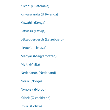
K'iche' (Guatemala)
Kinyarwanda (U Rwanda)
Kiswahili (Kenya)
Latviešu (Latvija)
Lëtzebuergesch (Lëtzebuerg)
Lietuvių (Lietuva)
Magyar (Magyarország)
Malti (Malta)
Nederlands (Nederland)
Norsk (Norge)
Nynorsk (Noreg)
o'zbek (O'zbekiston)
Polski (Polska)