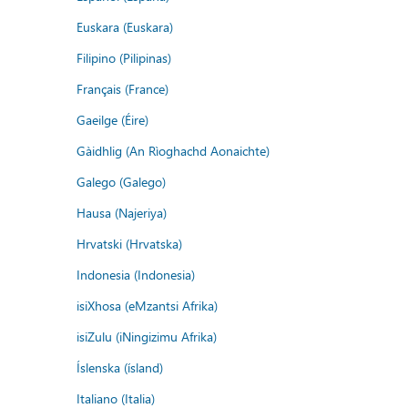
Euskara (Euskara)
Filipino (Pilipinas)
Français (France)
Gaeilge (Éire)
Gàidhlig (An Rìoghachd Aonaichte)
Galego (Galego)
Hausa (Najeriya)
Hrvatski (Hrvatska)
Indonesia (Indonesia)
isiXhosa (eMzantsi Afrika)
isiZulu (iNingizimu Afrika)
Íslenska (ísland)
Italiano (Italia)