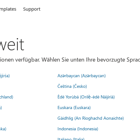
mplates
Support
weit
gionen verfügbar. Wählen Sie unten Ihre bevorzugte Sprac
jịrịa)
Azərbaycan (Azərbaycan)
Čeština (Česko)
chland)
Èdè Yorùbá (Orilẹ̀-èdè Nàìjíríà)
)
Euskara (Euskara)
Gàidhlig (An Rìoghachd Aonaichte)
ska)
Indonesia (Indonesia)
Italiano (Italia)