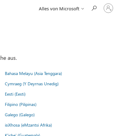
Bei
Alles von Microsoft
Ihrem
Konto
anmelden
he aus.
Bahasa Melayu (Asia Tenggara)
Cymraeg (Y Deyrnas Unedig)
Eesti (Eesti)
Filipino (Pilipinas)
Galego (Galego)
isiXhosa (eMzantsi Afrika)
K'iche' (Guatemala)