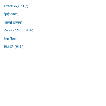
አማርኛ (ኢትዮጵያ)
हिन्दी (भारत)
ਪੰਜਾਬੀ (ਭਾਰਤ)
తెలుగు (భారతదేశం)
ไทย (ไทย)
日本語 (日本)