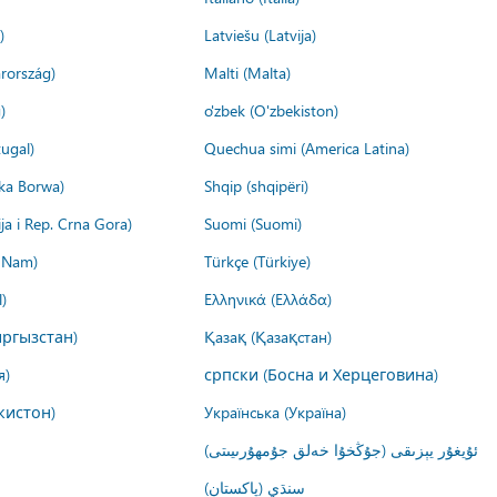
)
Latviešu (Latvija)
rország)
Malti (Malta)
)
o'zbek (O'zbekiston)
ugal)
Quechua simi (America Latina)
ika Borwa)
Shqip (shqipëri)
ija i Rep. Crna Gora)
Suomi (Suomi)
t Nam)
Türkçe (Türkiye)
)
Ελληνικά (Ελλάδα)
ргызстан)
Қазақ (Қазақстан)
я)
српски (Босна и Херцеговина)
кистон)
Українська (Україна)
ئۇيغۇر يېزىقى (جۇڭخۇا خەلق جۇمھۇرىيىتى)
سنڌي (پاکستان)