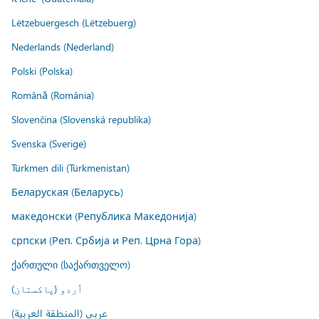
Lëtzebuergesch (Lëtzebuerg)
Nederlands (Nederland)
Polski (Polska)
Română (România)
Slovenčina (Slovenská republika)
Svenska (Sverige)
Türkmen dili (Türkmenistan)
Беларуская (Беларусь)
македонски (Република Македонија)
српски (Реп. Србија и Реп. Црна Гора)
ქართული (საქართველო)
اُردو (پاکستان)
عربي (المنطقة العربية)