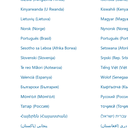
Kinyarwanda (U Rwanda)
Kiswahili (Kenya
Lietuvių (Lietuva)
Magyar (Magya
Norsk (Norge)
Nynorsk (Noreg
Português (Brasil)
Português (Port
Sesotho sa Leboa (Afrika Borwa)
Setswana (Afor
Slovenski (Slovenija)
Srpski (Rep. Srb
Te reo Māori (Aotearoa)
Tiếng Việt (Việ
Valencià (Espanya)
Wolof (Senegaal
Български (България)
Кыргызча (Кы
Монгол (Монгол)
Русский (Росси
Татар (Россия)
тоҷикӣ (Тоҷи
Հայերեն (Հայաստան)
עברית (ישראל)
درى (افغانستان)
پنجابی (پاکستان)