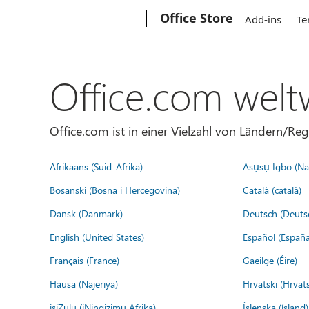
Microsoft
Office Store
Add-ins
Te
Office.com welt
Office.com ist in einer Vielzahl von Ländern/Re
Afrikaans (Suid-Afrika)
Asụsụ Igbo (Naị
Bosanski (Bosna i Hercegovina)
Català (català)
Dansk (Danmark)
Deutsch (Deuts
English (United States)
Español (España
Français (France)
Gaeilge (Éire)
Hausa (Najeriya)
Hrvatski (Hrvat
isiZulu (iNingizimu Afrika)
Íslenska (ísland)