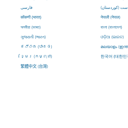
ڕاست (کوردستان
فارسى
नेपाली (नेपाल)
कोंकणी (भारत)
অসমীয়া (ভাৰত)
বাংলা (বাংলাদেশ)
ગુજરાતી (ભારત)
ଓଡ଼ିଆ (ଭାରତ)
ಕನ್ನಡ (ಭಾರತ)
മലയാളം (ഇന്ത
ខ្មែរ (កម្ពុជា)
한국어 (대한민
繁體中文 (台灣)