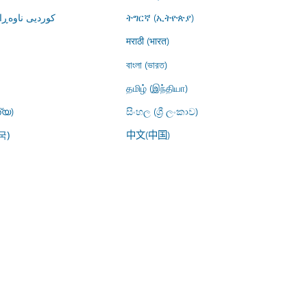
کوردیی ناوە)
ትግርኛ (ኢትዮጵያ)
मराठी (भारत)
বাংলা (ভারত)
தமிழ் (இந்தியா)
്യ)
සිංහල (ශ්‍රී ලංකාව)
中文(中国)
국)