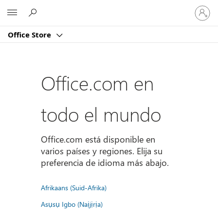
Iniciar
Microsoft
sesión
en
Office Store
tu
cuenta
Office.com en
todo el mundo
Office.com está disponible en
varios países y regiones. Elija su
preferencia de idioma más abajo.
Afrikaans (Suid-Afrika)
Asụsụ Igbo (Naịjịrịa)