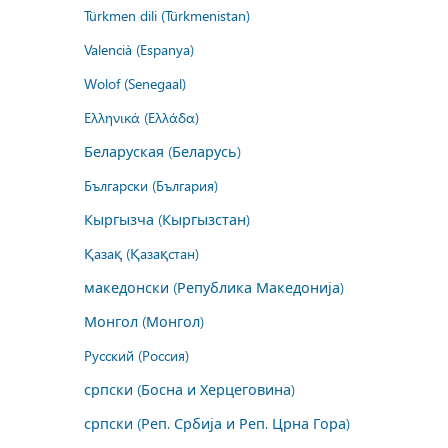
Türkmen dili (Türkmenistan)
Valencià (Espanya)
Wolof (Senegaal)
Ελληνικά (Ελλάδα)
Беларуская (Беларусь)
Български (България)
Кыргызча (Кыргызстан)
Қазақ (Қазақстан)
македонски (Република Македонија)
Монгол (Монгол)
Русский (Россия)
српски (Босна и Херцеговина)
српски (Реп. Србија и Реп. Црна Гора)