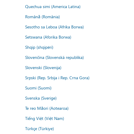
Quechua simi (America Latina)
Română (România)
Sesotho sa Leboa (Afrika Borwa)
Setswana (Aforika Borwa)
Shqip (shqipëri)
Slovenčina (Slovenská republika)
Slovenski (Slovenija)
Srpski (Rep. Srbija i Rep. Crna Gora)
Suomi (Suomi)
Svenska (Sverige)
Te reo Māori (Aotearoa)
Tiếng Việt (Việt Nam)
Türkçe (Türkiye)