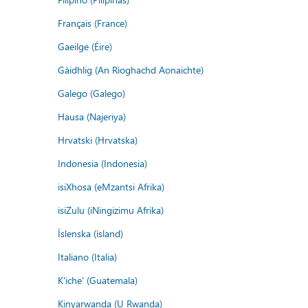
Français (France)
Gaeilge (Éire)
Gàidhlig (An Rìoghachd Aonaichte)
Galego (Galego)
Hausa (Najeriya)
Hrvatski (Hrvatska)
Indonesia (Indonesia)
isiXhosa (eMzantsi Afrika)
isiZulu (iNingizimu Afrika)
Íslenska (ísland)
Italiano (Italia)
K'iche' (Guatemala)
Kinyarwanda (U Rwanda)