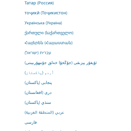
Татар (Россия)
тоҷикӣ (Тоҷикистон)
Українська (Україна)
ქართული (საქართველო)
Հայերեն (Հայաստան)
עברית (ישראל)
ئۇيغۇر يېزىقى (جۇڭخۇا خەلق جۇمھۇرىيىتى)
اُردو (پاکستان)
پنجابی (پاکستان)
درى (افغانستان)
سنڌي (پاکستان)
عربي (المنطقة العربية)
فارسى