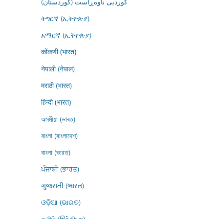
کوردیی ناوەڕاست (کوردستان)
ትግርኛ (ኢትዮጵያ)
አማርኛ (ኢትዮጵያ)
कोंकणी (भारत)
नेपाली (नेपाल)
मराठी (भारत)
हिन्दी (भारत)
অসমীয়া (ভাৰত)
বাংলা (বাংলাদেশ)
বাংলা (ভারত)
ਪੰਜਾਬੀ (ਭਾਰਤ)
ગુજરાતી (ભારત)
ଓଡ଼ିଆ (ଭାରତ)
தமிழ் (இந்தியா)