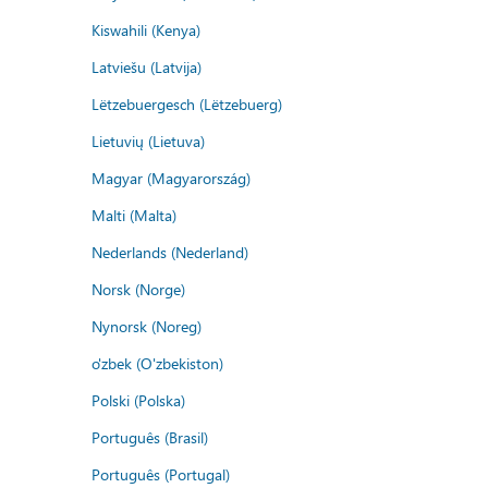
Kiswahili (Kenya)
Latviešu (Latvija)
Lëtzebuergesch (Lëtzebuerg)
Lietuvių (Lietuva)
Magyar (Magyarország)
Malti (Malta)
Nederlands (Nederland)
Norsk (Norge)
Nynorsk (Noreg)
o'zbek (O'zbekiston)
Polski (Polska)
Português (Brasil)
Português (Portugal)