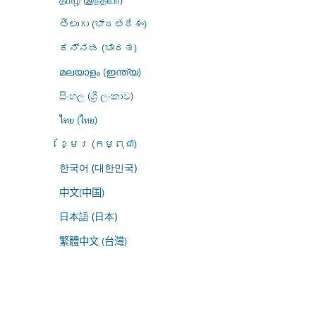
తెలుగు (భారతదేశం)
ಕನ್ನಡ (ಭಾರತ)
മലയാളം (ഇന്ത്യ)
සිංහල (ශ්‍රී ලංකාව)
ไทย (ไทย)
ខ្មែរ (កម្ពុជា)
한국어 (대한민국)
中文(中国)
日本語 (日本)
繁體中文 (台灣)