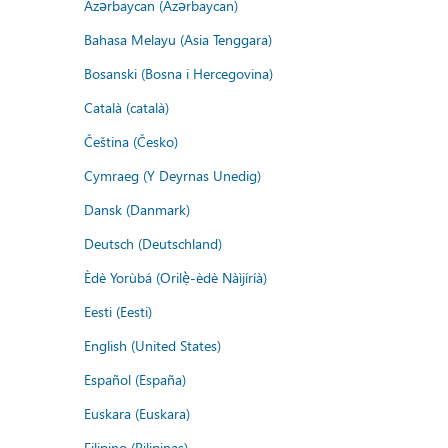
Azərbaycan (Azərbaycan)
Bahasa Melayu (Asia Tenggara)
Bosanski (Bosna i Hercegovina)
Català (català)
Čeština (Česko)
Cymraeg (Y Deyrnas Unedig)
Dansk (Danmark)
Deutsch (Deutschland)
Èdè Yorùbá (Orilẹ̀-èdè Nàìjíríà)
Eesti (Eesti)
English (United States)
Español (España)
Euskara (Euskara)
Filipino (Pilipinas)