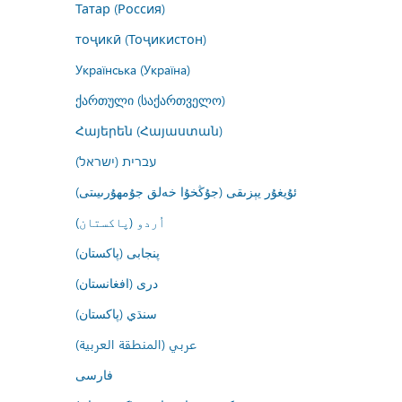
Татар (Россия)
тоҷикӣ (Тоҷикистон)
Українська (Україна)
ქართული (საქართველო)
Հայերեն (Հայաստան)
עברית (ישראל)
ئۇيغۇر يېزىقى (جۇڭخۇا خەلق جۇمھۇرىيىتى)
اُردو (پاکستان)
پنجابی (پاکستان)
درى (افغانستان)
سنڌي (پاکستان)
عربي (المنطقة العربية)
فارسى