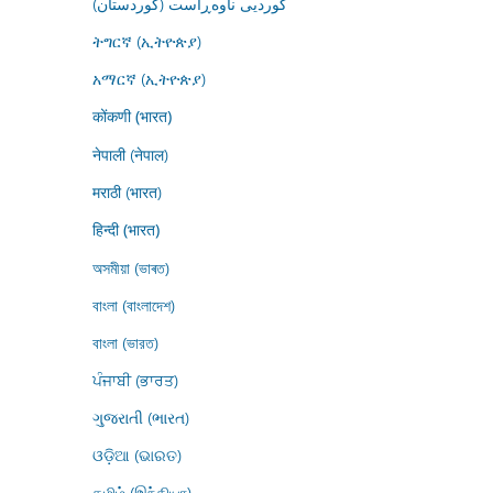
کوردیی ناوەڕاست (کوردستان)
ትግርኛ (ኢትዮጵያ)
አማርኛ (ኢትዮጵያ)
कोंकणी (भारत)
नेपाली (नेपाल)
मराठी (भारत)
हिन्दी (भारत)
অসমীয়া (ভাৰত)
বাংলা (বাংলাদেশ)
বাংলা (ভারত)
ਪੰਜਾਬੀ (ਭਾਰਤ)
ગુજરાતી (ભારત)
ଓଡ଼ିଆ (ଭାରତ)
தமிழ் (இந்தியா)