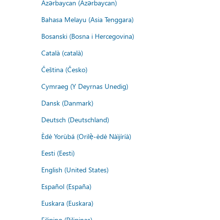
Azərbaycan (Azərbaycan)
Bahasa Melayu (Asia Tenggara)
Bosanski (Bosna i Hercegovina)
Català (català)
Čeština (Česko)
Cymraeg (Y Deyrnas Unedig)
Dansk (Danmark)
Deutsch (Deutschland)
Èdè Yorùbá (Orilẹ̀-èdè Nàìjíríà)
Eesti (Eesti)
English (United States)
Español (España)
Euskara (Euskara)
Filipino (Pilipinas)