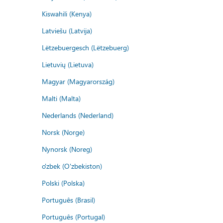
Kiswahili (Kenya)
Latviešu (Latvija)
Lëtzebuergesch (Lëtzebuerg)
Lietuvių (Lietuva)
Magyar (Magyarország)
Malti (Malta)
Nederlands (Nederland)
Norsk (Norge)
Nynorsk (Noreg)
o'zbek (O'zbekiston)
Polski (Polska)
Português (Brasil)
Português (Portugal)