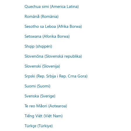
Quechua simi (America Latina)
Română (România)
Sesotho sa Leboa (Afrika Borwa)
Setswana (Aforika Borwa)
Shqip (shqipëri)
Slovenčina (Slovenská republika)
Slovenski (Slovenija)
Srpski (Rep. Srbija i Rep. Crna Gora)
Suomi (Suomi)
Svenska (Sverige)
Te reo Māori (Aotearoa)
Tiếng Việt (Việt Nam)
Türkçe (Türkiye)