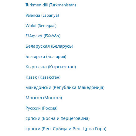
Türkmen dili (Türkmenistan)
Valencià (Espanya)
Wolof (Senegaal)
Ελληνικά (Ελλάδα)
Беларуская (Беларусь)
Български (България)
Кыргызча (Кыргызстан)
Қазақ (Қазақстан)
македонски (Република Македонија)
Монгол (Монгол)
Русский (Россия)
српски (Босна и Херцеговина)
српски (Реп. Србија и Реп. Црна Гора)