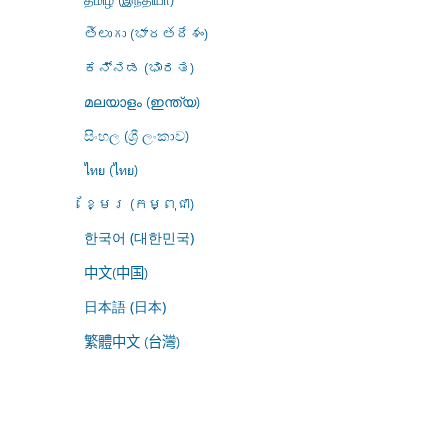
తెలుగు (భారతదేశం)
ಕನ್ನಡ (ಭಾರತ)
മലയാളം (ഇന്ത്യ)
සිංහල (ශ්‍රී ලංකාව)
ไทย (ไทย)
ខ្មែរ (កម្ពុជា)
한국어 (대한민국)
中文(中国)
日本語 (日本)
繁體中文 (台灣)