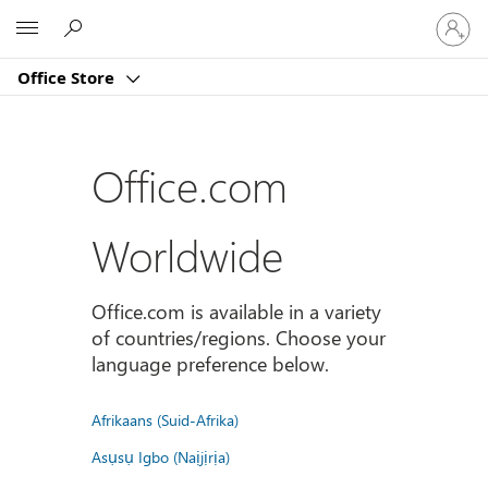
Sign
Microsoft
in
to
Office Store
your
account
Office.com
Worldwide
Office.com is available in a variety
of countries/regions. Choose your
language preference below.
Afrikaans (Suid-Afrika)
Asụsụ Igbo (Naịjịrịa)