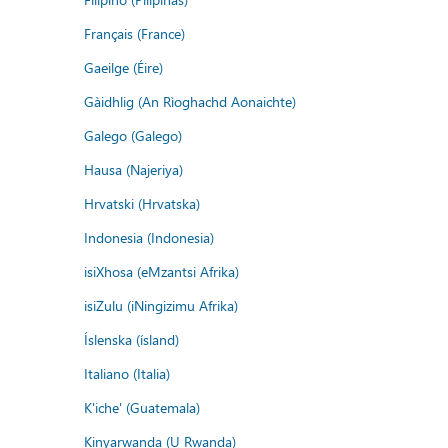
Français (France)
Gaeilge (Éire)
Gàidhlig (An Rìoghachd Aonaichte)
Galego (Galego)
Hausa (Najeriya)
Hrvatski (Hrvatska)
Indonesia (Indonesia)
isiXhosa (eMzantsi Afrika)
isiZulu (iNingizimu Afrika)
Íslenska (ísland)
Italiano (Italia)
K'iche' (Guatemala)
Kinyarwanda (U Rwanda)