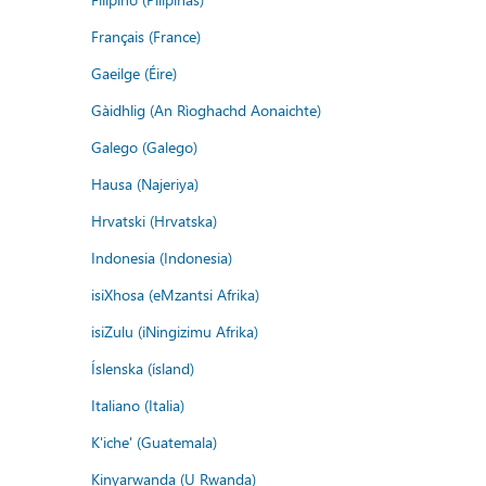
Français (France)
Gaeilge (Éire)
Gàidhlig (An Rìoghachd Aonaichte)
Galego (Galego)
Hausa (Najeriya)
Hrvatski (Hrvatska)
Indonesia (Indonesia)
isiXhosa (eMzantsi Afrika)
isiZulu (iNingizimu Afrika)
Íslenska (ísland)
Italiano (Italia)
K'iche' (Guatemala)
Kinyarwanda (U Rwanda)