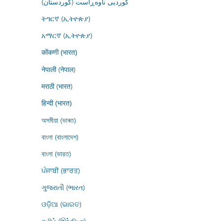
کوردیی ناوەڕاست (کوردستان)
ትግርኛ (ኢትዮጵያ)
አማርኛ (ኢትዮጵያ)
कोंकणी (भारत)
नेपाली (नेपाल)
मराठी (भारत)
हिन्दी (भारत)
অসমীয়া (ভাৰত)
বাংলা (বাংলাদেশ)
বাংলা (ভারত)
ਪੰਜਾਬੀ (ਭਾਰਤ)
ગુજરાતી (ભારત)
ଓଡ଼ିଆ (ଭାରତ)
தமிழ் (இந்தியா)