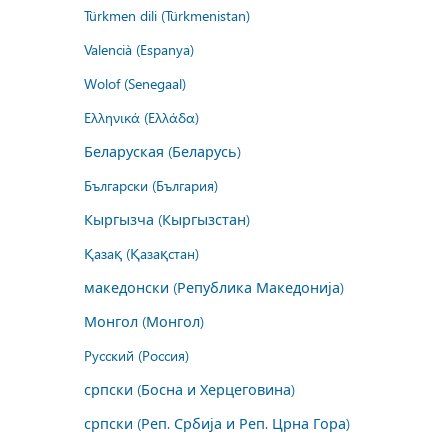
Türkmen dili (Türkmenistan)
Valencià (Espanya)
Wolof (Senegaal)
Ελληνικά (Ελλάδα)
Беларуская (Беларусь)
Български (България)
Кыргызча (Кыргызстан)
Қазақ (Қазақстан)
македонски (Република Македонија)
Монгол (Монгол)
Русский (Россия)
српски (Босна и Херцеговина)
српски (Реп. Србија и Реп. Црна Гора)