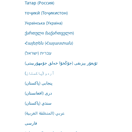
Татар (Россия)
тоҷикӣ (Тоҷикистон)
Українська (Україна)
ქართული (საქართველო)
Հայերեն (Հայաստան)
עברית (ישראל)
ئۇيغۇر يېزىقى (جۇڭخۇا خەلق جۇمھۇرىيىتى)
اُردو (پاکستان)
پنجابی (پاکستان)
درى (افغانستان)
سنڌي (پاکستان)
عربي (المنطقة العربية)
فارسى