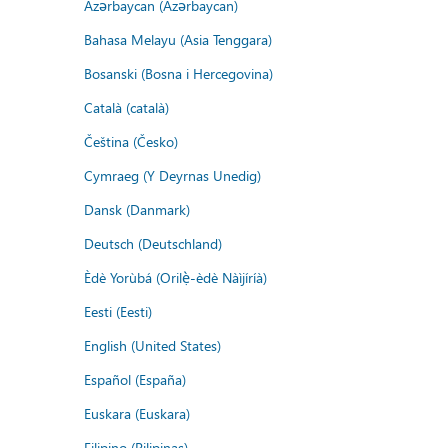
Azərbaycan (Azərbaycan)
Bahasa Melayu (Asia Tenggara)
Bosanski (Bosna i Hercegovina)
Català (català)
Čeština (Česko)
Cymraeg (Y Deyrnas Unedig)
Dansk (Danmark)
Deutsch (Deutschland)
Èdè Yorùbá (Orilẹ̀-èdè Nàìjíríà)
Eesti (Eesti)
English (United States)
Español (España)
Euskara (Euskara)
Filipino (Pilipinas)