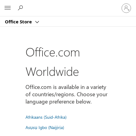
Sign
Microsoft
in
to
Office Store
your
account
Office.com
Worldwide
Office.com is available in a variety
of countries/regions. Choose your
language preference below.
Afrikaans (Suid-Afrika)
Asụsụ Igbo (Naịjịrịa)