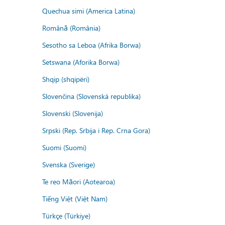
Quechua simi (America Latina)
Română (România)
Sesotho sa Leboa (Afrika Borwa)
Setswana (Aforika Borwa)
Shqip (shqipëri)
Slovenčina (Slovenská republika)
Slovenski (Slovenija)
Srpski (Rep. Srbija i Rep. Crna Gora)
Suomi (Suomi)
Svenska (Sverige)
Te reo Māori (Aotearoa)
Tiếng Việt (Việt Nam)
Türkçe (Türkiye)