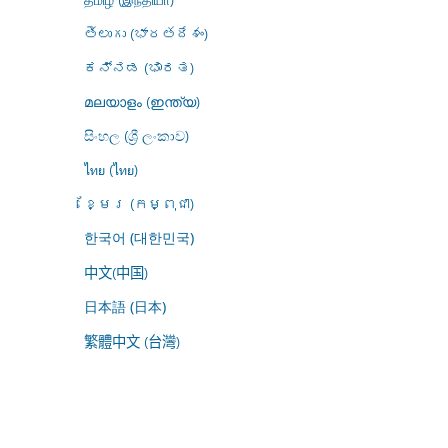
తెలుగు (భారతదేశం)
ಕನ್ನಡ (ಭಾರತ)
മലയാളം (ഇന്ത്യ)
සිංහල (ශ්‍රී ලංකාව)
ไทย (ไทย)
ខ្មែរ (កម្ពុជា)
한국어 (대한민국)
中文(中国)
日本語 (日本)
繁體中文 (台灣)