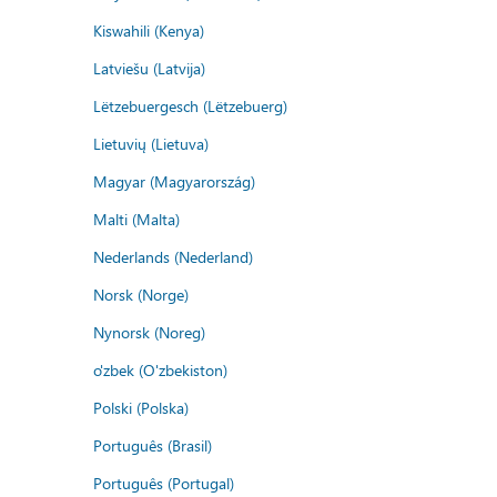
Kiswahili (Kenya)
Latviešu (Latvija)
Lëtzebuergesch (Lëtzebuerg)
Lietuvių (Lietuva)
Magyar (Magyarország)
Malti (Malta)
Nederlands (Nederland)
Norsk (Norge)
Nynorsk (Noreg)
o'zbek (O'zbekiston)
Polski (Polska)
Português (Brasil)
Português (Portugal)