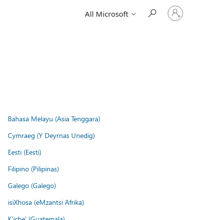
Sign
All Microsoft
in
to
your
account
Bahasa Melayu (Asia Tenggara)
Cymraeg (Y Deyrnas Unedig)
Eesti (Eesti)
Filipino (Pilipinas)
Galego (Galego)
isiXhosa (eMzantsi Afrika)
K'iche' (Guatemala)