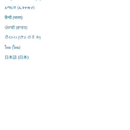
አማርኛ (ኢትዮጵያ)
हिन्दी (भारत)
ਪੰਜਾਬੀ (ਭਾਰਤ)
తెలుగు (భారతదేశం)
ไทย (ไทย)
日本語 (日本)