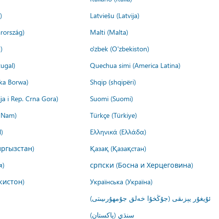
)
Latviešu (Latvija)
rország)
Malti (Malta)
)
o'zbek (O'zbekiston)
ugal)
Quechua simi (America Latina)
ika Borwa)
Shqip (shqipëri)
ija i Rep. Crna Gora)
Suomi (Suomi)
t Nam)
Türkçe (Türkiye)
)
Ελληνικά (Ελλάδα)
ргызстан)
Қазақ (Қазақстан)
я)
српски (Босна и Херцеговина)
кистон)
Українська (Україна)
ئۇيغۇر يېزىقى (جۇڭخۇا خەلق جۇمھۇرىيىتى)
سنڌي (پاکستان)