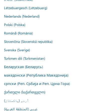
Lëtzebuergesch (Lëtzebuerg)
Nederlands (Nederland)
Polski (Polska)
Română (România)
Slovenčina (Slovenská republika)
Svenska (Sverige)
Türkmen dili (Türkmenistan)
Беларуская (Беларусь)
македонски (Република Македонија)
српски (Реп. Србија и Реп. Црна Гора)
ქართული (საქართველო)
اُردو (پاکستان)
عربي (المنطقة العربية)