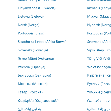
Kinyarwanda (U Rwanda)
Kiswahili (Kenya
Lietuvių (Lietuva)
Magyar (Magya
Norsk (Norge)
Nynorsk (Noreg
Português (Brasil)
Português (Port
Sesotho sa Leboa (Afrika Borwa)
Setswana (Afor
Slovenski (Slovenija)
Srpski (Rep. Srb
Te reo Māori (Aotearoa)
Tiếng Việt (Việ
Valencià (Espanya)
Wolof (Senegaal
Български (България)
Кыргызча (Кы
Монгол (Монгол)
Русский (Росси
Татар (Россия)
тоҷикӣ (Тоҷи
Հայերեն (Հայաստան)
עברית (ישראל)
درى (افغانستان)
پنجابی (پاکستان)