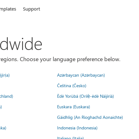
mplates
Support
ldwide
es/regions. Choose your language preference below.
jịrịa)
Azərbaycan (Azərbaycan)
Čeština (Česko)
chland)
Èdè Yorùbá (Orilẹ̀-èdè Nàìjíríà)
)
Euskara (Euskara)
Gàidhlig (An Rìoghachd Aonaichte)
ska)
Indonesia (Indonesia)
Italiano (Italia)