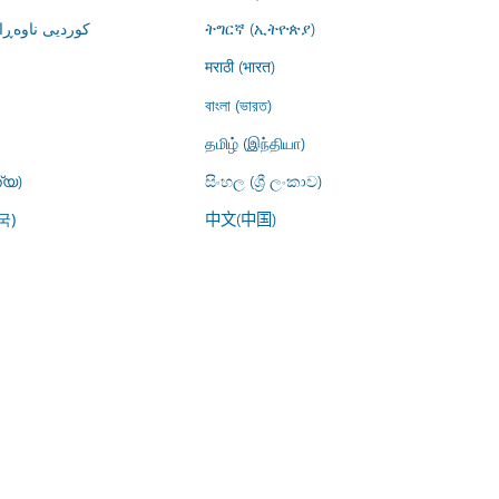
کوردیی ناوە)
ትግርኛ (ኢትዮጵያ)
मराठी (भारत)
বাংলা (ভারত)
தமிழ் (இந்தியா)
്യ)
සිංහල (ශ්‍රී ලංකාව)
中文(中国)
국)