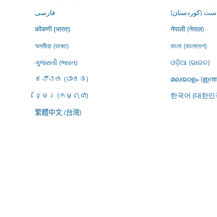
ڕاست (کوردستان
فارسى
नेपाली (नेपाल)
कोंकणी (भारत)
অসমীয়া (ভাৰত)
বাংলা (বাংলাদেশ)
ગુજરાતી (ભારત)
ଓଡ଼ିଆ (ଭାରତ)
ಕನ್ನಡ (ಭಾರತ)
മലയാളം (ഇന്ത
ខ្មែរ (កម្ពុជា)
한국어 (대한민
繁體中文 (台灣)