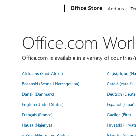
Microsoft
Office Store
Add-ins
Te
Office.com Wor
Office.com is available in a variety of countri
Afrikaans (Suid-Afrika)
Asụsụ Igbo (Naị
Bosanski (Bosna i Hercegovina)
Català (català)
Dansk (Danmark)
Deutsch (Deuts
English (United States)
Español (España
Français (France)
Gaeilge (Éire)
Hausa (Najeriya)
Hrvatski (Hrvat
isiZulu (iNingizimu Afrika)
Íslenska (ísland)