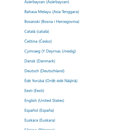
Azərbaycan (Azərbaycan)
Bahasa Melayu (Asia Tenggara)
Bosanski (Bosna i Hercegovina)
Català (català)
Čeština (Česko)
Cymraeg (Y Deyrnas Unedig)
Dansk (Danmark)
Deutsch (Deutschland)
Èdè Yorùbá (Orilẹ̀-èdè Nàìjíríà)
Eesti (Eesti)
English (United States)
Español (España)
Euskara (Euskara)
Filipino (Pilipinas)