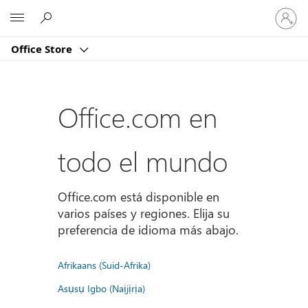
Iniciar
Microsoft
sesión
en
Office Store
tu
cuenta
Office.com en
todo el mundo
Office.com está disponible en
varios países y regiones. Elija su
preferencia de idioma más abajo.
Afrikaans (Suid-Afrika)
Asụsụ Igbo (Naịjịrịa)