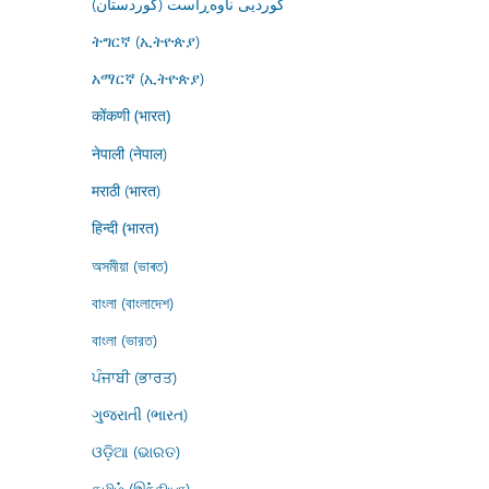
کوردیی ناوەڕاست (کوردستان)
ትግርኛ (ኢትዮጵያ)
አማርኛ (ኢትዮጵያ)
कोंकणी (भारत)
नेपाली (नेपाल)
मराठी (भारत)
हिन्दी (भारत)
অসমীয়া (ভাৰত)
বাংলা (বাংলাদেশ)
বাংলা (ভারত)
ਪੰਜਾਬੀ (ਭਾਰਤ)
ગુજરાતી (ભારત)
ଓଡ଼ିଆ (ଭାରତ)
தமிழ் (இந்தியா)