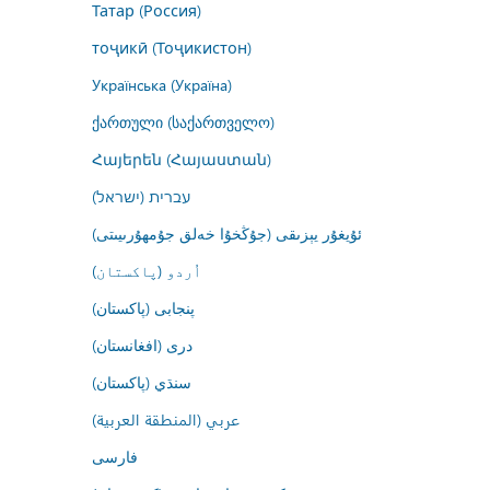
Татар (Россия)
тоҷикӣ (Тоҷикистон)
Українська (Україна)
ქართული (საქართველო)
Հայերեն (Հայաստան)
עברית (ישראל)
ئۇيغۇر يېزىقى (جۇڭخۇا خەلق جۇمھۇرىيىتى)
اُردو (پاکستان)
پنجابی (پاکستان)
درى (افغانستان)
سنڌي (پاکستان)
عربي (المنطقة العربية)
فارسى