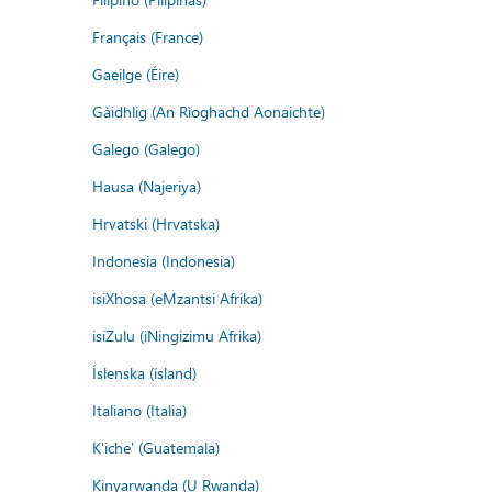
Français (France)
Gaeilge (Éire)
Gàidhlig (An Rìoghachd Aonaichte)
Galego (Galego)
Hausa (Najeriya)
Hrvatski (Hrvatska)
Indonesia (Indonesia)
isiXhosa (eMzantsi Afrika)
isiZulu (iNingizimu Afrika)
Íslenska (ísland)
Italiano (Italia)
K'iche' (Guatemala)
Kinyarwanda (U Rwanda)