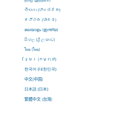
తెలుగు (భారతదేశం)
ಕನ್ನಡ (ಭಾರತ)
മലയാളം (ഇന്ത്യ)
සිංහල (ශ්‍රී ලංකාව)
ไทย (ไทย)
ខ្មែរ (កម្ពុជា)
한국어 (대한민국)
中文(中国)
日本語 (日本)
繁體中文 (台灣)