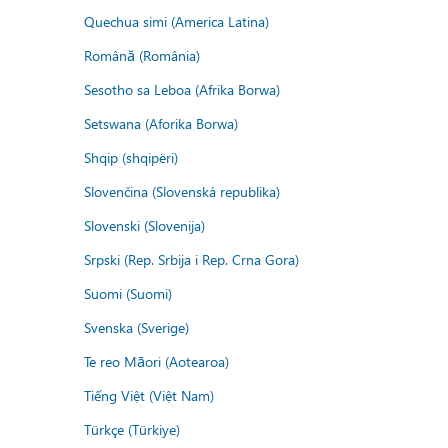
Quechua simi (America Latina)
Română (România)
Sesotho sa Leboa (Afrika Borwa)
Setswana (Aforika Borwa)
Shqip (shqipëri)
Slovenčina (Slovenská republika)
Slovenski (Slovenija)
Srpski (Rep. Srbija i Rep. Crna Gora)
Suomi (Suomi)
Svenska (Sverige)
Te reo Māori (Aotearoa)
Tiếng Việt (Việt Nam)
Türkçe (Türkiye)