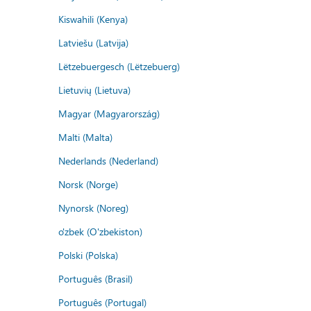
Kiswahili (Kenya)
Latviešu (Latvija)
Lëtzebuergesch (Lëtzebuerg)
Lietuvių (Lietuva)
Magyar (Magyarország)
Malti (Malta)
Nederlands (Nederland)
Norsk (Norge)
Nynorsk (Noreg)
o'zbek (O'zbekiston)
Polski (Polska)
Português (Brasil)
Português (Portugal)