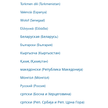
Türkmen dili (Türkmenistan)
Valencià (Espanya)
Wolof (Senegaal)
Ελληνικά (Ελλάδα)
Беларуская (Беларусь)
Български (България)
Кыргызча (Кыргызстан)
Қазақ (Қазақстан)
македонски (Република Македонија)
Монгол (Монгол)
Русский (Россия)
српски (Босна и Херцеговина)
српски (Реп. Србија и Реп. Црна Гора)