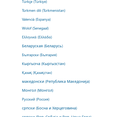
Türkçe (Türkiye)
Türkmen dili (Türkmenistan)
Valencià (Espanya)
Wolof (Senegaal)
Ελληνικά (Ελλάδα)
Беларуская (Беларусь)
Български (България)
Кыргызча (Кыргызстан)
Қазақ (Қазақстан)
македонски (Република Македонија)
Монгол (Монгол)
Русский (Россия)
српски (Босна и Херцеговина)
српски (Реп. Србија и Реп. Црна Гора)