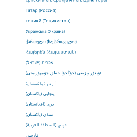
Татар (Россия)
тоҷикӣ (Тоҷикистон)
Українська (Україна)
ქართული (საქართველო)
Հայերեն (Հայաստան)
עברית (ישראל)
ئۇيغۇر يېزىقى (جۇڭخۇا خەلق جۇمھۇرىيىتى)
اُردو (پاکستان)
پنجابی (پاکستان)
درى (افغانستان)
سنڌي (پاکستان)
عربي (المنطقة العربية)
فارسى