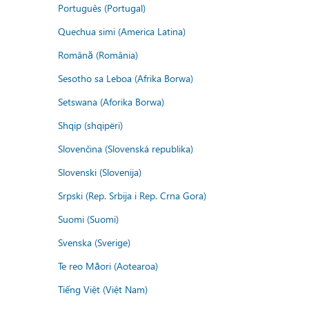
Português (Portugal)
Quechua simi (America Latina)
Română (România)
Sesotho sa Leboa (Afrika Borwa)
Setswana (Aforika Borwa)
Shqip (shqipëri)
Slovenčina (Slovenská republika)
Slovenski (Slovenija)
Srpski (Rep. Srbija i Rep. Crna Gora)
Suomi (Suomi)
Svenska (Sverige)
Te reo Māori (Aotearoa)
Tiếng Việt (Việt Nam)