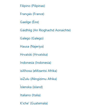
Filipino (Pilipinas)
Français (France)
Gaeilge (Éire)
Gàidhlig (An Rìoghachd Aonaichte)
Galego (Galego)
Hausa (Najeriya)
Hrvatski (Hrvatska)
Indonesia (Indonesia)
isiXhosa (eMzantsi Afrika)
isiZulu (iNingizimu Afrika)
Íslenska (ísland)
Italiano (Italia)
K'iche' (Guatemala)