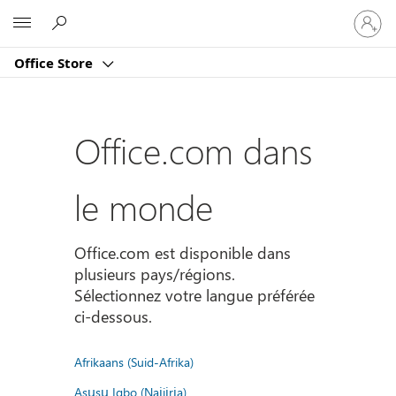
Connect
Microsoft
vous
à
Office Store
votre
compte
Office.com dans
le monde
Office.com est disponible dans
plusieurs pays/régions.
Sélectionnez votre langue préférée
ci-dessous.
Afrikaans (Suid-Afrika)
Asụsụ Igbo (Naịjịrịa)