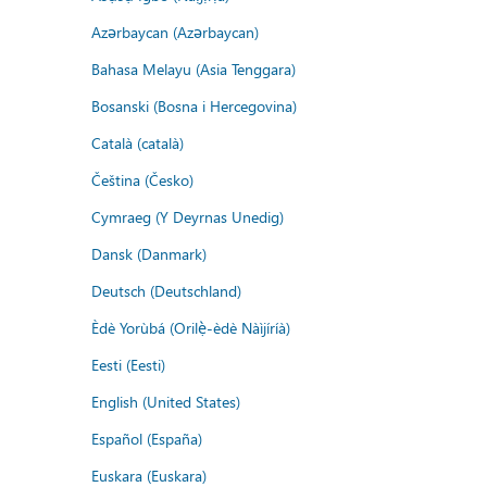
Azərbaycan (Azərbaycan)
Bahasa Melayu (Asia Tenggara)
Bosanski (Bosna i Hercegovina)
Català (català)
Čeština (Česko)
Cymraeg (Y Deyrnas Unedig)
Dansk (Danmark)
Deutsch (Deutschland)
Èdè Yorùbá (Orilẹ̀-èdè Nàìjíríà)
Eesti (Eesti)
English (United States)
Español (España)
Euskara (Euskara)