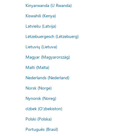
Kinyarwanda (U Rwanda)
Kiswahili (Kenya)
Latviešu (Latvija)
Lëtzebuergesch (Lëtzebuerg)
Lietuvių (Lietuva)
Magyar (Magyarország)
Malti (Malta)
Nederlands (Nederland)
Norsk (Norge)
Nynorsk (Noreg)
o'zbek (O'zbekiston)
Polski (Polska)
Português (Brasil)