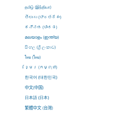
தமிழ் (இந்தியா)
తెలుగు (భారతదేశం)
ಕನ್ನಡ (ಭಾರತ)
മലയാളം (ഇന്ത്യ)
සිංහල (ශ්‍රී ලංකාව)
ไทย (ไทย)
ខ្មែរ (កម្ពុជា)
한국어 (대한민국)
中文(中国)
日本語 (日本)
繁體中文 (台灣)