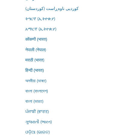
کوردیی ناوەڕاست (کوردستان)
ትግርኛ (ኢትዮጵያ)
አማርኛ (ኢትዮጵያ)
कोंकणी (भारत)
नेपाली (नेपाल)
मराठी (भारत)
हिन्दी (भारत)
অসমীয়া (ভাৰত)
বাংলা (বাংলাদেশ)
বাংলা (ভারত)
ਪੰਜਾਬੀ (ਭਾਰਤ)
ગુજરાતી (ભારત)
ଓଡ଼ିଆ (ଭାରତ)