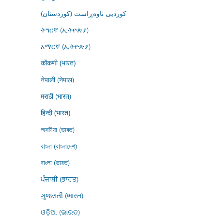
کوردیی ناوەڕاست (کوردستان)
ትግርኛ (ኢትዮጵያ)
አማርኛ (ኢትዮጵያ)
कोंकणी (भारत)
नेपाली (नेपाल)
मराठी (भारत)
हिन्दी (भारत)
অসমীয়া (ভাৰত)
বাংলা (বাংলাদেশ)
বাংলা (ভারত)
ਪੰਜਾਬੀ (ਭਾਰਤ)
ગુજરાતી (ભારત)
ଓଡ଼ିଆ (ଭାରତ)