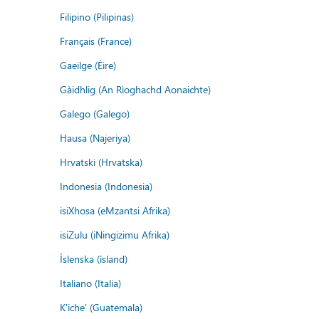
Filipino (Pilipinas)
Français (France)
Gaeilge (Éire)
Gàidhlig (An Rìoghachd Aonaichte)
Galego (Galego)
Hausa (Najeriya)
Hrvatski (Hrvatska)
Indonesia (Indonesia)
isiXhosa (eMzantsi Afrika)
isiZulu (iNingizimu Afrika)
Íslenska (ísland)
Italiano (Italia)
K'iche' (Guatemala)