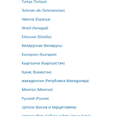
Türkçe (Türkiye)
Türkmen dili (Türkmenistan)
Valencià (Espanya)
Wolof (Senegaal)
Ελληνικά (Ελλάδα)
Беларуская (Беларусь)
Български (България)
Кыргызча (Кыргызстан)
Қазақ (Қазақстан)
македонски (Република Македонија)
Монгол (Монгол)
Русский (Россия)
српски (Босна и Херцеговина)
српски (Реп. Србија и Реп. Црна Гора)