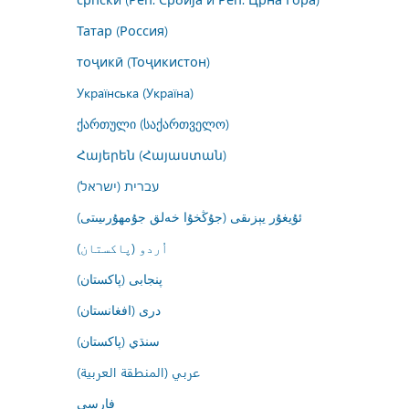
Татар (Россия)
тоҷикӣ (Тоҷикистон)
Українська (Україна)
ქართული (საქართველო)
Հայերեն (Հայաստան)
עברית (ישראל)
ئۇيغۇر يېزىقى (جۇڭخۇا خەلق جۇمھۇرىيىتى)
اُردو (پاکستان)
پنجابی (پاکستان)
درى (افغانستان)
سنڌي (پاکستان)
عربي (المنطقة العربية)
فارسى