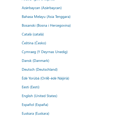
Azərbaycan (Azərbaycan)
Bahasa Melayu (Asia Tenggara)
Bosanski (Bosna i Hercegovina)
Català (català)
Čeština (Česko)
Cymraeg (Y Deyrnas Unedig)
Dansk (Danmark)
Deutsch (Deutschland)
Èdè Yorùbá (Orilẹ̀-èdè Nàìjíríà)
Eesti (Eesti)
English (United States)
Español (España)
Euskara (Euskara)