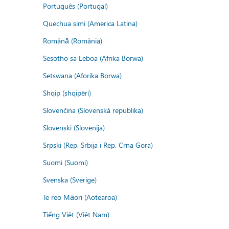
Português (Portugal)
Quechua simi (America Latina)
Română (România)
Sesotho sa Leboa (Afrika Borwa)
Setswana (Aforika Borwa)
Shqip (shqipëri)
Slovenčina (Slovenská republika)
Slovenski (Slovenija)
Srpski (Rep. Srbija i Rep. Crna Gora)
Suomi (Suomi)
Svenska (Sverige)
Te reo Māori (Aotearoa)
Tiếng Việt (Việt Nam)