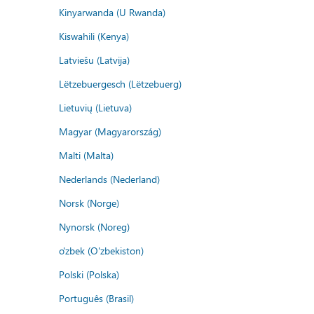
Kinyarwanda (U Rwanda)
Kiswahili (Kenya)
Latviešu (Latvija)
Lëtzebuergesch (Lëtzebuerg)
Lietuvių (Lietuva)
Magyar (Magyarország)
Malti (Malta)
Nederlands (Nederland)
Norsk (Norge)
Nynorsk (Noreg)
o'zbek (O'zbekiston)
Polski (Polska)
Português (Brasil)