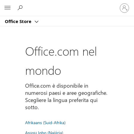
Accedi
Microsoft
con
il
Office Store
tuo
account
Office.com nel
mondo
Office.com è disponibile in
numerosi paesi e aree geografiche.
Scegliere la lingua preferita qui
sotto.
Afrikaans (Suid-Afrika)
Asụsụ Igbo (Naịjịrịa)