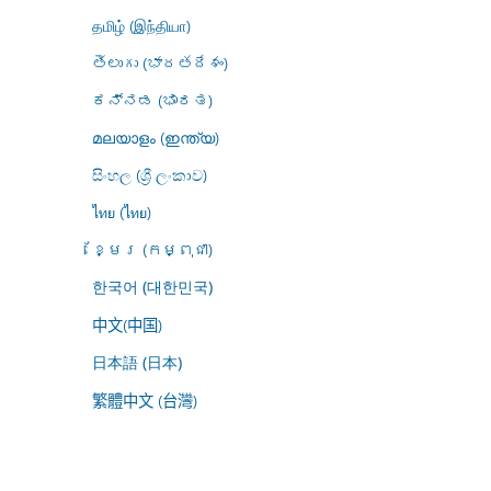
தமிழ் (இந்தியா)
తెలుగు (భారతదేశం)
ಕನ್ನಡ (ಭಾರತ)
മലയാളം (ഇന്ത്യ)
සිංහල (ශ්‍රී ලංකාව)
ไทย (ไทย)
ខ្មែរ (កម្ពុជា)
한국어 (대한민국)
中文(中国)
日本語 (日本)
繁體中文 (台灣)