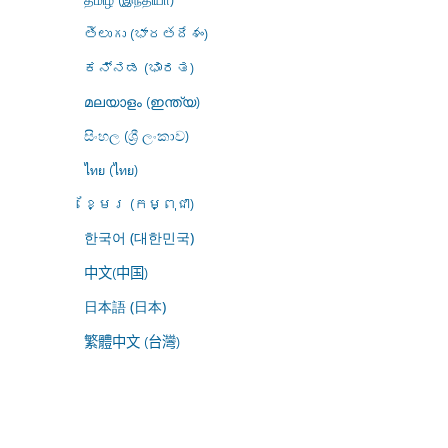
తెలుగు (భారతదేశం)
ಕನ್ನಡ (ಭಾರತ)
മലയാളം (ഇന്ത്യ)
සිංහල (ශ්‍රී ලංකාව)
ไทย (ไทย)
ខ្មែរ (កម្ពុជា)
한국어 (대한민국)
中文(中国)
日本語 (日本)
繁體中文 (台灣)