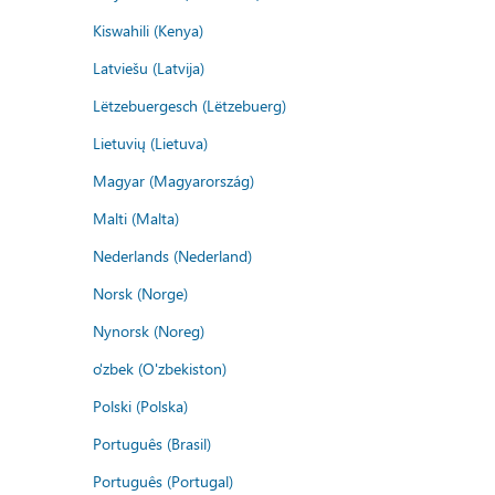
Kiswahili (Kenya)
Latviešu (Latvija)
Lëtzebuergesch (Lëtzebuerg)
Lietuvių (Lietuva)
Magyar (Magyarország)
Malti (Malta)
Nederlands (Nederland)
Norsk (Norge)
Nynorsk (Noreg)
o'zbek (O'zbekiston)
Polski (Polska)
Português (Brasil)
Português (Portugal)