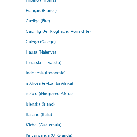
Français (France)
Gaeilge (Éire)
Gàidhlig (An Rìoghachd Aonaichte)
Galego (Galego)
Hausa (Najeriya)
Hrvatski (Hrvatska)
Indonesia (Indonesia)
isiXhosa (eMzantsi Afrika)
isiZulu (iNingizimu Afrika)
Íslenska (ísland)
Italiano (Italia)
K'iche' (Guatemala)
Kinyarwanda (U Rwanda)