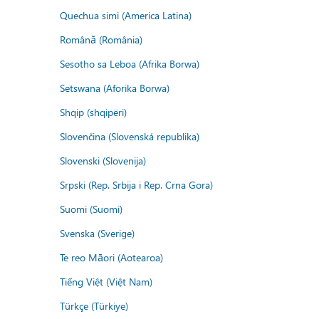
Quechua simi (America Latina)
Română (România)
Sesotho sa Leboa (Afrika Borwa)
Setswana (Aforika Borwa)
Shqip (shqipëri)
Slovenčina (Slovenská republika)
Slovenski (Slovenija)
Srpski (Rep. Srbija i Rep. Crna Gora)
Suomi (Suomi)
Svenska (Sverige)
Te reo Māori (Aotearoa)
Tiếng Việt (Việt Nam)
Türkçe (Türkiye)