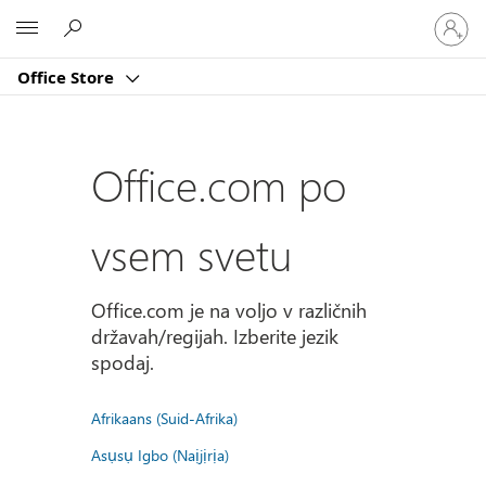
Vpišite
Microsoft
se
v
Office Store
svoj
račun
Office.com po
vsem svetu
Office.com je na voljo v različnih
državah/regijah. Izberite jezik
spodaj.
Afrikaans (Suid-Afrika)
Asụsụ Igbo (Naịjịrịa)