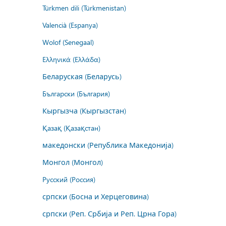
Türkmen dili (Türkmenistan)
Valencià (Espanya)
Wolof (Senegaal)
Ελληνικά (Ελλάδα)
Беларуская (Беларусь)
Български (България)
Кыргызча (Кыргызстан)
Қазақ (Қазақстан)
македонски (Република Македонија)
Монгол (Монгол)
Русский (Россия)
српски (Босна и Херцеговина)
српски (Реп. Србија и Реп. Црна Гора)