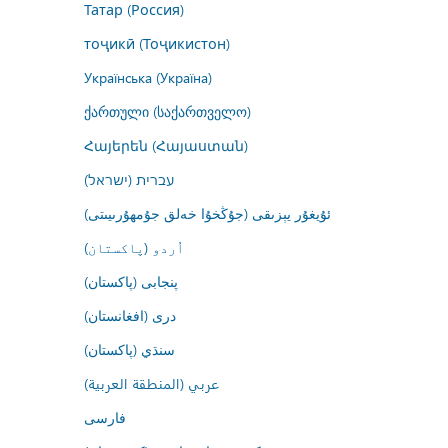
Татар (Россия)
тоҷикӣ (Тоҷикистон)
Українська (Україна)
ქართული (საქართველო)
Հայերեն (Հայաստան)
עברית (ישראל)
ئۇيغۇر يېزىقى (جۇڭخۇا خەلق جۇمھۇرىيىتى)
اُردو (پاکستان)
پنجابی (پاکستان)
درى (افغانستان)
سنڌي (پاکستان)
عربي (المنطقة العربية)
فارسى