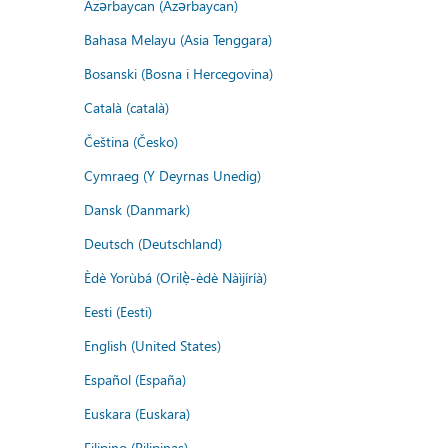
Azərbaycan (Azərbaycan)
Bahasa Melayu (Asia Tenggara)
Bosanski (Bosna i Hercegovina)
Català (català)
Čeština (Česko)
Cymraeg (Y Deyrnas Unedig)
Dansk (Danmark)
Deutsch (Deutschland)
Èdè Yorùbá (Orilẹ̀-èdè Nàìjíríà)
Eesti (Eesti)
English (United States)
Español (España)
Euskara (Euskara)
Filipino (Pilipinas)