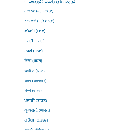
کوردیی ناوەڕاست (کوردستان)
ትግርኛ (ኢትዮጵያ)
አማርኛ (ኢትዮጵያ)
कोंकणी (भारत)
नेपाली (नेपाल)
मराठी (भारत)
हिन्दी (भारत)
অসমীয়া (ভাৰত)
বাংলা (বাংলাদেশ)
বাংলা (ভারত)
ਪੰਜਾਬੀ (ਭਾਰਤ)
ગુજરાતી (ભારત)
ଓଡ଼ିଆ (ଭାରତ)
தமிழ் (இந்தியா)