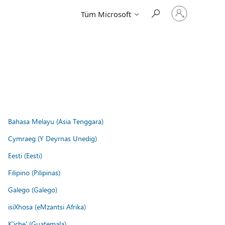
Hesabınızda
Tüm Microsoft
oturum
açın
Bahasa Melayu (Asia Tenggara)
Cymraeg (Y Deyrnas Unedig)
Eesti (Eesti)
Filipino (Pilipinas)
Galego (Galego)
isiXhosa (eMzantsi Afrika)
K'iche' (Guatemala)