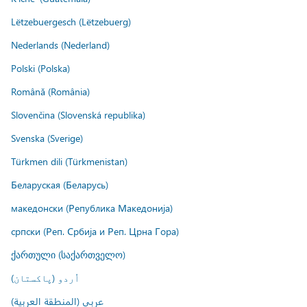
Lëtzebuergesch (Lëtzebuerg)
Nederlands (Nederland)
Polski (Polska)
Română (România)
Slovenčina (Slovenská republika)
Svenska (Sverige)
Türkmen dili (Türkmenistan)
Беларуская (Беларусь)
македонски (Република Македонија)
српски (Реп. Србија и Реп. Црна Гора)
ქართული (საქართველო)
اُردو (پاکستان)
عربي (المنطقة العربية)