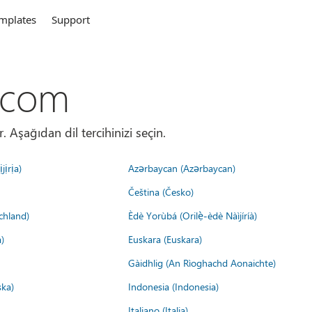
mplates
Support
.com
. Aşağıdan dil tercihinizi seçin.
jịrịa)
Azərbaycan (Azərbaycan)
Čeština (Česko)
chland)
Èdè Yorùbá (Orilẹ̀-èdè Nàìjíríà)
)
Euskara (Euskara)
Gàidhlig (An Rìoghachd Aonaichte)
ska)
Indonesia (Indonesia)
Italiano (Italia)