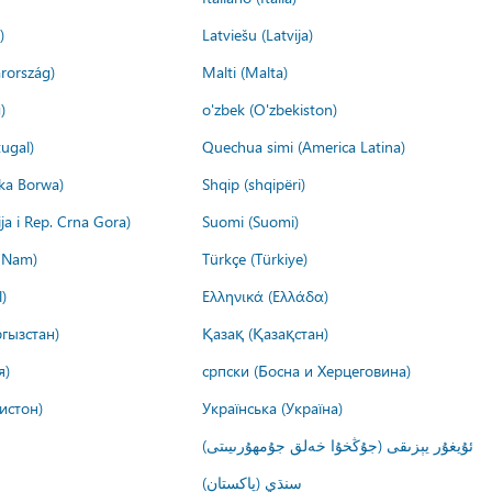
)
Latviešu (Latvija)
rország)
Malti (Malta)
)
o'zbek (O'zbekiston)
ugal)
Quechua simi (America Latina)
ika Borwa)
Shqip (shqipëri)
ija i Rep. Crna Gora)
Suomi (Suomi)
t Nam)
Türkçe (Türkiye)
)
Ελληνικά (Ελλάδα)
гызстан)
Қазақ (Қазақстан)
я)
српски (Босна и Херцеговина)
истон)
Українська (Україна)
ئۇيغۇر يېزىقى (جۇڭخۇا خەلق جۇمھۇرىيىتى)
سنڌي (پاکستان)