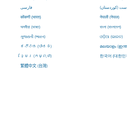
ڕاست (کوردستان
فارسى
नेपाली (नेपाल)
कोंकणी (भारत)
অসমীয়া (ভাৰত)
বাংলা (বাংলাদেশ)
ગુજરાતી (ભારત)
ଓଡ଼ିଆ (ଭାରତ)
ಕನ್ನಡ (ಭಾರತ)
മലയാളം (ഇന്ത
ខ្មែរ (កម្ពុជា)
한국어 (대한민
繁體中文 (台灣)