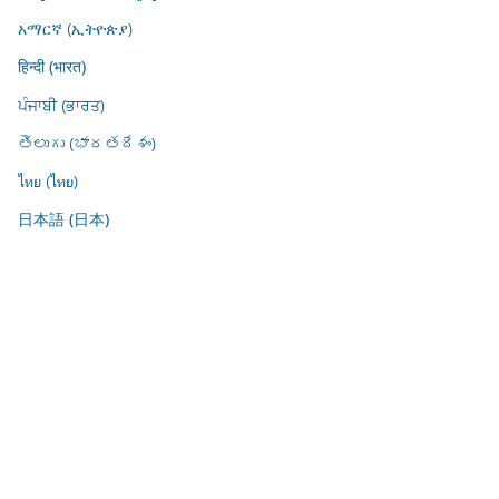
አማርኛ (ኢትዮጵያ)
हिन्दी (भारत)
ਪੰਜਾਬੀ (ਭਾਰਤ)
తెలుగు (భారతదేశం)
ไทย (ไทย)
日本語 (日本)