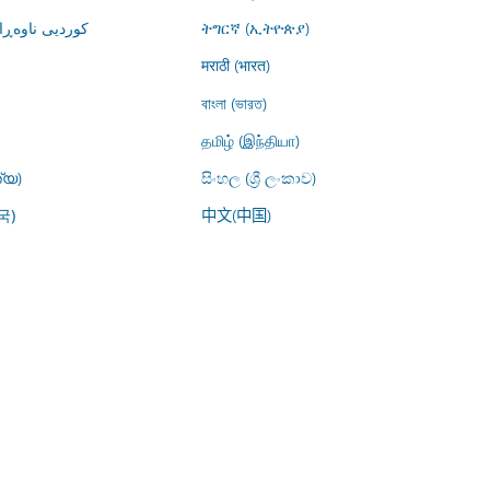
کوردیی ناوە)
ትግርኛ (ኢትዮጵያ)
मराठी (भारत)
বাংলা (ভারত)
தமிழ் (இந்தியா)
്യ)
සිංහල (ශ්‍රී ලංකාව)
中文(中国)
국)