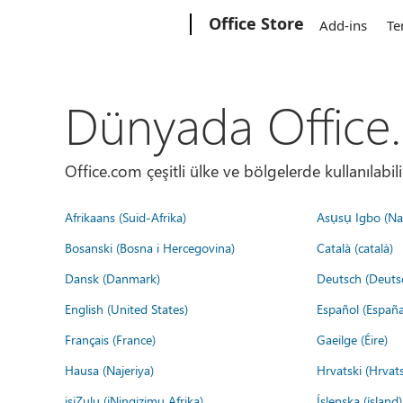
Microsoft
Office Store
Add-ins
Te
Dünyada Office
Office.com çeşitli ülke ve bölgelerde kullanılabilir
Afrikaans (Suid-Afrika)
Asụsụ Igbo (Naị
Bosanski (Bosna i Hercegovina)
Català (català)
Dansk (Danmark)
Deutsch (Deuts
English (United States)
Español (España
Français (France)
Gaeilge (Éire)
Hausa (Najeriya)
Hrvatski (Hrvat
isiZulu (iNingizimu Afrika)
Íslenska (ísland)