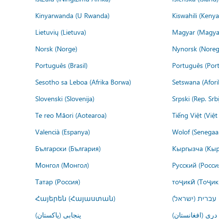
Kinyarwanda (U Rwanda)
Kiswahili (Kenya
Lietuvių (Lietuva)
Magyar (Magya
Norsk (Norge)
Nynorsk (Noreg
Português (Brasil)
Português (Port
Sesotho sa Leboa (Afrika Borwa)
Setswana (Afor
Slovenski (Slovenija)
Srpski (Rep. Srb
Te reo Māori (Aotearoa)
Tiếng Việt (Việ
Valencià (Espanya)
Wolof (Senegaal
Български (България)
Кыргызча (Кыр
Монгол (Монгол)
Русский (Росси
Татар (Россия)
тоҷикӣ (Тоҷик
Հայերեն (Հայաստան)
עברית (ישראל)
درى (افغانستان)
پنجابی (پاکستان)