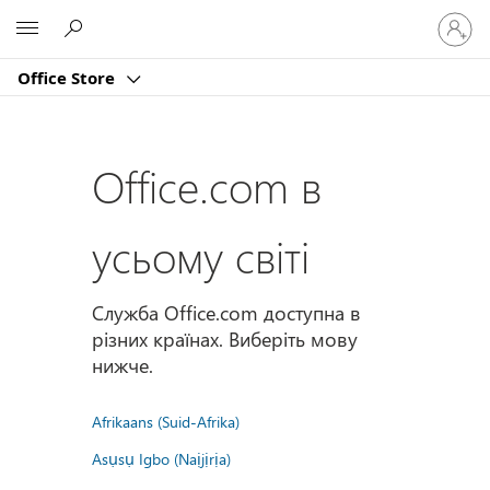
Увійдіт
Microsoft
у
свій
Office Store
обліко
запис
Office.com в
усьому світі
Служба Office.com доступна в
різних країнах. Виберіть мову
нижче.
Afrikaans (Suid-Afrika)
Asụsụ Igbo (Naịjịrịa)