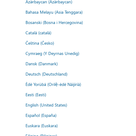
Azərbaycan (Azərbaycan)
Bahasa Melayu (Asia Tenggara)
Bosanski (Bosna i Hercegovina)
Català (català)
Čeština (Česko)
Cymraeg (Y Deyrnas Unedig)
Dansk (Danmark)
Deutsch (Deutschland)
Èdè Yorùbá (Orilẹ̀-èdè Nàìjíríà)
Eesti (Eesti)
English (United States)
Español (España)
Euskara (Euskara)
Filipino (Pilipinas)