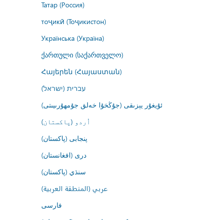
Татар (Россия)
тоҷикӣ (Тоҷикистон)
Українська (Україна)
ქართული (საქართველო)
Հայերեն (Հայաստան)
עברית (ישראל)
ئۇيغۇر يېزىقى (جۇڭخۇا خەلق جۇمھۇرىيىتى)
اُردو (پاکستان)
پنجابی (پاکستان)
درى (افغانستان)
سنڌي (پاکستان)
عربي (المنطقة العربية)
فارسى