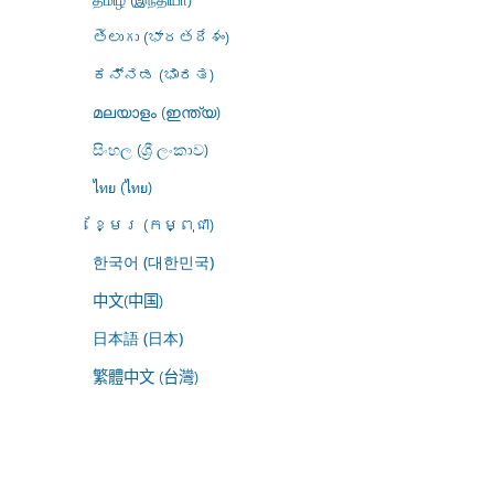
తెలుగు (భారతదేశం)
ಕನ್ನಡ (ಭಾರತ)
മലയാളം (ഇന്ത്യ)
සිංහල (ශ්‍රී ලංකාව)
ไทย (ไทย)
ខ្មែរ (កម្ពុជា)
한국어 (대한민국)
中文(中国)
日本語 (日本)
繁體中文 (台灣)