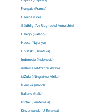
Français (France)
Gaeilge (Éire)
Gàidhlig (An Rìoghachd Aonaichte)
Galego (Galego)
Hausa (Najeriya)
Hrvatski (Hrvatska)
Indonesia (Indonesia)
isiXhosa (eMzantsi Afrika)
isiZulu (iNingizimu Afrika)
Íslenska (ísland)
Italiano (Italia)
K'iche' (Guatemala)
Kinyarwanda (U Rwanda)