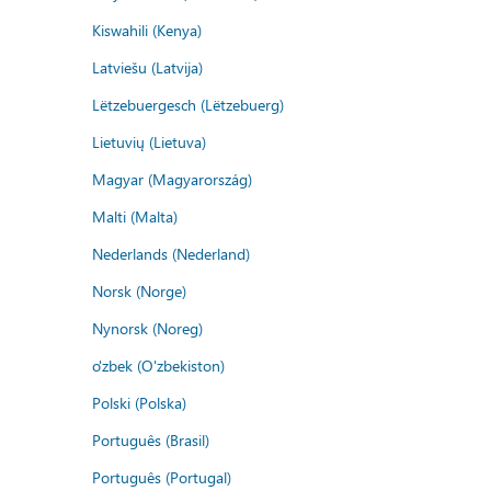
Kiswahili (Kenya)
Latviešu (Latvija)
Lëtzebuergesch (Lëtzebuerg)
Lietuvių (Lietuva)
Magyar (Magyarország)
Malti (Malta)
Nederlands (Nederland)
Norsk (Norge)
Nynorsk (Noreg)
o'zbek (O'zbekiston)
Polski (Polska)
Português (Brasil)
Português (Portugal)