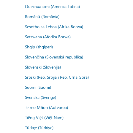
Quechua simi (America Latina)
Română (România)
Sesotho sa Leboa (Afrika Borwa)
Setswana (Aforika Borwa)
Shqip (shqipëri)
Slovenčina (Slovenská republika)
Slovenski (Slovenija)
Srpski (Rep. Srbija i Rep. Crna Gora)
Suomi (Suomi)
Svenska (Sverige)
Te reo Māori (Aotearoa)
Tiếng Việt (Việt Nam)
Türkçe (Türkiye)