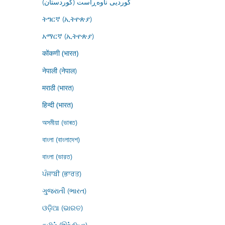
کوردیی ناوەڕاست (کوردستان)
ትግርኛ (ኢትዮጵያ)
አማርኛ (ኢትዮጵያ)
कोंकणी (भारत)
नेपाली (नेपाल)
मराठी (भारत)
हिन्दी (भारत)
অসমীয়া (ভাৰত)
বাংলা (বাংলাদেশ)
বাংলা (ভারত)
ਪੰਜਾਬੀ (ਭਾਰਤ)
ગુજરાતી (ભારત)
ଓଡ଼ିଆ (ଭାରତ)
தமிழ் (இந்தியா)