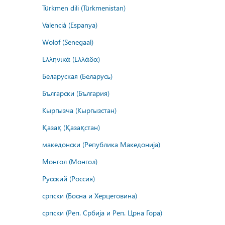
Türkmen dili (Türkmenistan)
Valencià (Espanya)
Wolof (Senegaal)
Ελληνικά (Ελλάδα)
Беларуская (Беларусь)
Български (България)
Кыргызча (Кыргызстан)
Қазақ (Қазақстан)
македонски (Република Македонија)
Монгол (Монгол)
Русский (Россия)
српски (Босна и Херцеговина)
српски (Реп. Србија и Реп. Црна Гора)