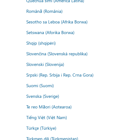
Quechua simi (America Latina)
Română (România)
Sesotho sa Leboa (Afrika Borwa)
Setswana (Aforika Borwa)
Shqip (shqipëri)
Slovenčina (Slovenská republika)
Slovenski (Slovenija)
Srpski (Rep. Srbija i Rep. Crna Gora)
Suomi (Suomi)
Svenska (Sverige)
Te reo Māori (Aotearoa)
Tiếng Việt (Việt Nam)
Türkçe (Türkiye)
Türkmen dili (Türkmenistan)