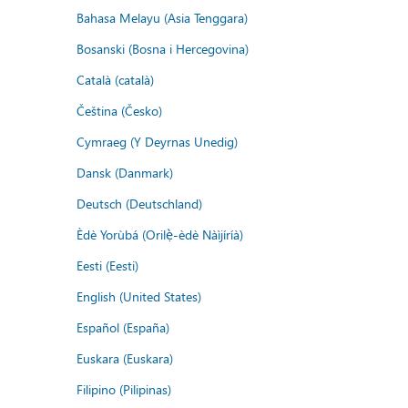
Bahasa Melayu (Asia Tenggara)
Bosanski (Bosna i Hercegovina)
Català (català)
Čeština (Česko)
Cymraeg (Y Deyrnas Unedig)
Dansk (Danmark)
Deutsch (Deutschland)
Èdè Yorùbá (Orilẹ̀-èdè Nàìjíríà)
Eesti (Eesti)
English (United States)
Español (España)
Euskara (Euskara)
Filipino (Pilipinas)