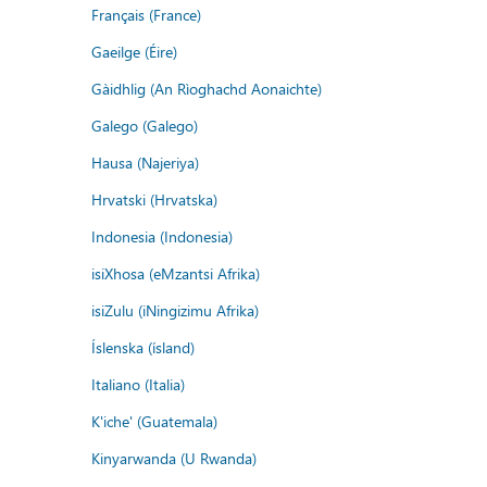
Français (France)
Gaeilge (Éire)
Gàidhlig (An Rìoghachd Aonaichte)
Galego (Galego)
Hausa (Najeriya)
Hrvatski (Hrvatska)
Indonesia (Indonesia)
isiXhosa (eMzantsi Afrika)
isiZulu (iNingizimu Afrika)
Íslenska (ísland)
Italiano (Italia)
K'iche' (Guatemala)
Kinyarwanda (U Rwanda)