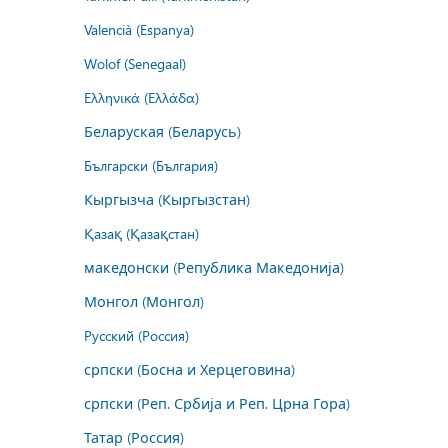
Valencià (Espanya)
Wolof (Senegaal)
Ελληνικά (Ελλάδα)
Беларуская (Беларусь)
Български (България)
Кыргызча (Кыргызстан)
Қазақ (Қазақстан)
македонски (Република Македонија)
Монгол (Монгол)
Русский (Россия)
српски (Босна и Херцеговина)
српски (Реп. Србија и Реп. Црна Гора)
Татар (Россия)