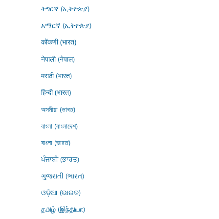
ትግርኛ (ኢትዮጵያ)
አማርኛ (ኢትዮጵያ)
कोंकणी (भारत)
नेपाली (नेपाल)
मराठी (भारत)
हिन्दी (भारत)
অসমীয়া (ভাৰত)
বাংলা (বাংলাদেশ)
বাংলা (ভারত)
ਪੰਜਾਬੀ (ਭਾਰਤ)
ગુજરાતી (ભારત)
ଓଡ଼ିଆ (ଭାରତ)
தமிழ் (இந்தியா)