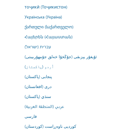
тоҷикӣ (Тоҷикистон)
Українська (Україна)
ქართული (საქართველო)
Հայերեն (Հայաստան)
עברית (ישראל)
ئۇيغۇر يېزىقى (جۇڭخۇا خەلق جۇمھۇرىيىتى)
اُردو (پاکستان)
پنجابی (پاکستان)
درى (افغانستان)
سنڌي (پاکستان)
عربي (المنطقة العربية)
فارسى
کوردیی ناوەڕاست (کوردستان)