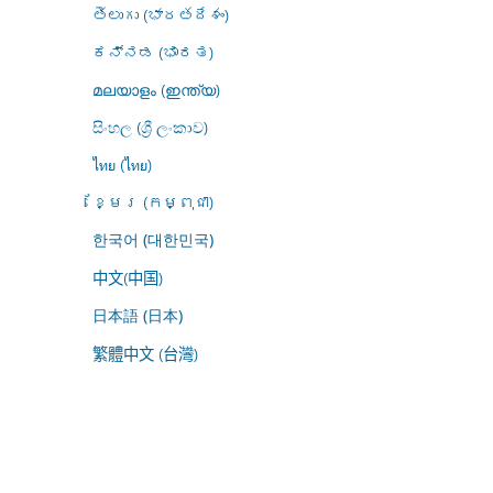
తెలుగు (భారతదేశం)
ಕನ್ನಡ (ಭಾರತ)
മലയാളം (ഇന്ത്യ)
සිංහල (ශ්‍රී ලංකාව)
ไทย (ไทย)
ខ្មែរ (កម្ពុជា)
한국어 (대한민국)
中文(中国)
日本語 (日本)
繁體中文 (台灣)