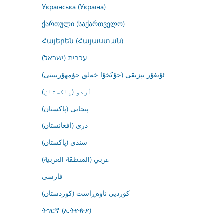
Українська (Україна)
ქართული (საქართველო)
Հայերեն (Հայաստան)
עברית (ישראל)
ئۇيغۇر يېزىقى (جۇڭخۇا خەلق جۇمھۇرىيىتى)
اُردو (پاکستان)
پنجابی (پاکستان)
درى (افغانستان)
سنڌي (پاکستان)
عربي (المنطقة العربية)
فارسى
کوردیی ناوەڕاست (کوردستان)
ትግርኛ (ኢትዮጵያ)