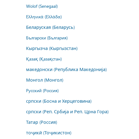
Wolof (Senegaal)
Ελληνικά (Ελλάδα)
Беларуская (Беларусь)
Български (България)
Кыргызча (Кыргызстан)
Қазақ (Қазақстан)
македонски (Република Македонија)
Монгол (Монгол)
Русский (Россия)
српски (Босна и Херцеговина)
српски (Реп. Србија и Реп. Црна Гора)
Татар (Россия)
тоҷикӣ (Тоҷикистон)