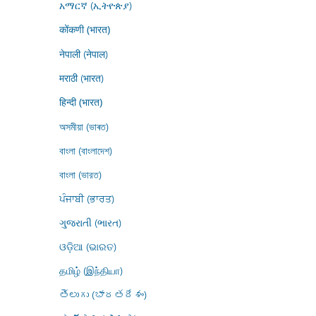
አማርኛ (ኢትዮጵያ)
कोंकणी (भारत)
नेपाली (नेपाल)
मराठी (भारत)
हिन्दी (भारत)
অসমীয়া (ভাৰত)
বাংলা (বাংলাদেশ)
বাংলা (ভারত)
ਪੰਜਾਬੀ (ਭਾਰਤ)
ગુજરાતી (ભારત)
ଓଡ଼ିଆ (ଭାରତ)
தமிழ் (இந்தியா)
తెలుగు (భారతదేశం)