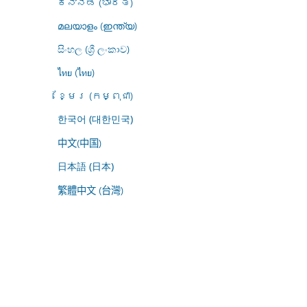
ಕನ್ನಡ (ಭಾರತ)
മലയാളം (ഇന്ത്യ)
සිංහල (ශ්‍රී ලංකාව)
ไทย (ไทย)
ខ្មែរ (កម្ពុជា)
한국어 (대한민국)
中文(中国)
日本語 (日本)
繁體中文 (台灣)