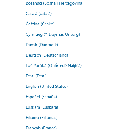
Bosanski (Bosna i Hercegovina)
Català (català)
Čeština (Česko)
Cymraeg (Y Deyrnas Unedig)
Dansk (Danmark)
Deutsch (Deutschland)
Èdè Yorùbá (Orilẹ̀-èdè Nàìjíríà)
Eesti (Eesti)
English (United States)
Español (España)
Euskara (Euskara)
Filipino (Pilipinas)
Français (France)