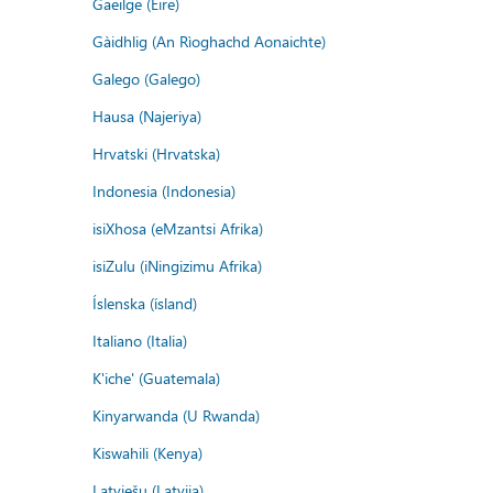
Gaeilge (Éire)
Gàidhlig (An Rìoghachd Aonaichte)
Galego (Galego)
Hausa (Najeriya)
Hrvatski (Hrvatska)
Indonesia (Indonesia)
isiXhosa (eMzantsi Afrika)
isiZulu (iNingizimu Afrika)
Íslenska (ísland)
Italiano (Italia)
K'iche' (Guatemala)
Kinyarwanda (U Rwanda)
Kiswahili (Kenya)
Latviešu (Latvija)