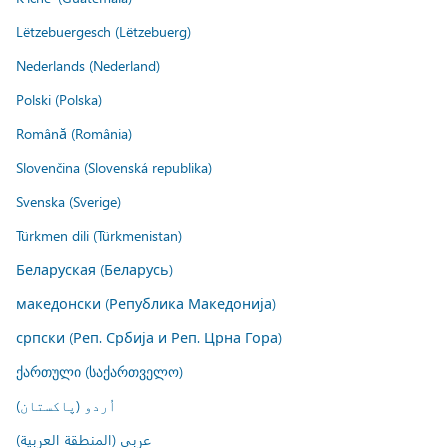
Lëtzebuergesch (Lëtzebuerg)
Nederlands (Nederland)
Polski (Polska)
Română (România)
Slovenčina (Slovenská republika)
Svenska (Sverige)
Türkmen dili (Türkmenistan)
Беларуская (Беларусь)
македонски (Република Македонија)
српски (Реп. Србија и Реп. Црна Гора)
ქართული (საქართველო)
اُردو (پاکستان)
عربي (المنطقة العربية)