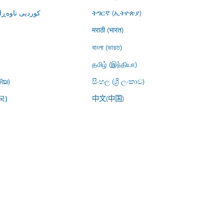
کوردیی ناوە)
ትግርኛ (ኢትዮጵያ)
मराठी (भारत)
বাংলা (ভারত)
தமிழ் (இந்தியா)
്യ)
සිංහල (ශ්‍රී ලංකාව)
中文(中国)
국)