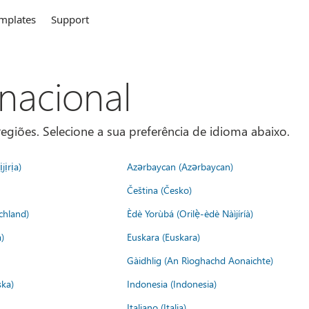
mplates
Support
rnacional
egiões. Selecione a sua preferência de idioma abaixo.
jịrịa)
Azərbaycan (Azərbaycan)
Čeština (Česko)
chland)
Èdè Yorùbá (Orilẹ̀-èdè Nàìjíríà)
)
Euskara (Euskara)
Gàidhlig (An Rìoghachd Aonaichte)
ska)
Indonesia (Indonesia)
Italiano (Italia)