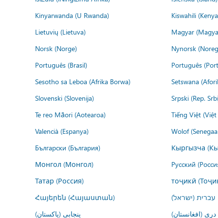
Kinyarwanda (U Rwanda)
Kiswahili (Kenya
Lietuvių (Lietuva)
Magyar (Magya
Norsk (Norge)
Nynorsk (Noreg
Português (Brasil)
Português (Port
Sesotho sa Leboa (Afrika Borwa)
Setswana (Afor
Slovenski (Slovenija)
Srpski (Rep. Srb
Te reo Māori (Aotearoa)
Tiếng Việt (Việ
Valencià (Espanya)
Wolof (Senegaal
Български (България)
Кыргызча (Кы
Монгол (Монгол)
Русский (Росси
Татар (Россия)
тоҷикӣ (Тоҷи
Հայերեն (Հայաստան)
עברית (ישראל)
درى (افغانستان)
پنجابی (پاکستان)