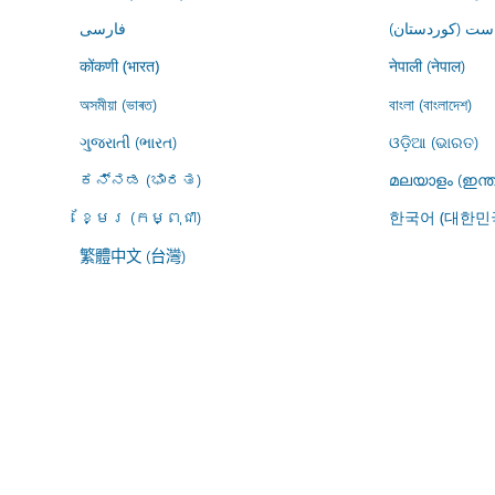
ڕاست (کوردستان
فارسى
नेपाली (नेपाल)
कोंकणी (भारत)
অসমীয়া (ভাৰত)
বাংলা (বাংলাদেশ)
ગુજરાતી (ભારત)
ଓଡ଼ିଆ (ଭାରତ)
ಕನ್ನಡ (ಭಾರತ)
മലയാളം (ഇന്ത
ខ្មែរ (កម្ពុជា)
한국어 (대한민
繁體中文 (台灣)