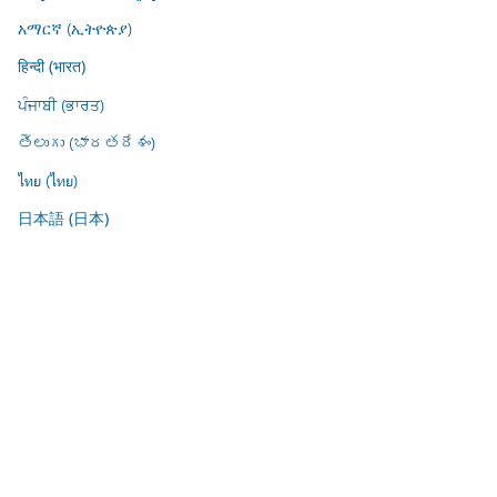
አማርኛ (ኢትዮጵያ)
हिन्दी (भारत)
ਪੰਜਾਬੀ (ਭਾਰਤ)
తెలుగు (భారతదేశం)
ไทย (ไทย)
日本語 (日本)