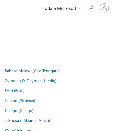
Iniciar
Toda a Microsoft
sessão
na
conta
Bahasa Melayu (Asia Tenggara)
Cymraeg (Y Deyrnas Unedig)
Eesti (Eesti)
Filipino (Pilipinas)
Galego (Galego)
isiXhosa (eMzantsi Afrika)
K'iche' (Guatemala)