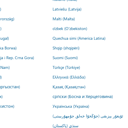
)
Latviešu (Latvija)
rország)
Malti (Malta)
)
o'zbek (O'zbekiston)
ugal)
Quechua simi (America Latina)
ika Borwa)
Shqip (shqipëri)
ija i Rep. Crna Gora)
Suomi (Suomi)
t Nam)
Türkçe (Türkiye)
)
Ελληνικά (Ελλάδα)
ргызстан)
Қазақ (Қазақстан)
я)
српски (Босна и Херцеговина)
кистон)
Українська (Україна)
ئۇيغۇر يېزىقى (جۇڭخۇا خەلق جۇمھۇرىيىتى)
سنڌي (پاکستان)