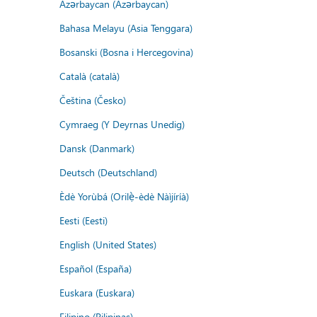
Azərbaycan (Azərbaycan)
Bahasa Melayu (Asia Tenggara)
Bosanski (Bosna i Hercegovina)
Català (català)
Čeština (Česko)
Cymraeg (Y Deyrnas Unedig)
Dansk (Danmark)
Deutsch (Deutschland)
Èdè Yorùbá (Orilẹ̀-èdè Nàìjíríà)
Eesti (Eesti)
English (United States)
Español (España)
Euskara (Euskara)
Filipino (Pilipinas)