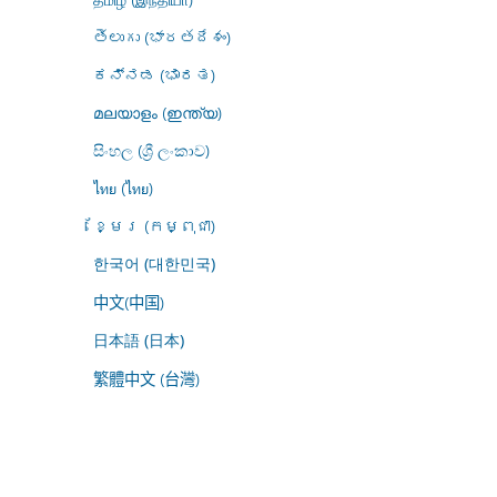
తెలుగు (భారతదేశం)
ಕನ್ನಡ (ಭಾರತ)
മലയാളം (ഇന്ത്യ)
සිංහල (ශ්‍රී ලංකාව)
ไทย (ไทย)
ខ្មែរ (កម្ពុជា)
한국어 (대한민국)
中文(中国)
日本語 (日本)
繁體中文 (台灣)