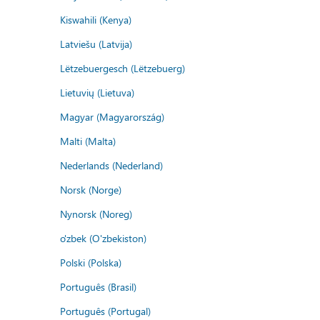
Kiswahili (Kenya)
Latviešu (Latvija)
Lëtzebuergesch (Lëtzebuerg)
Lietuvių (Lietuva)
Magyar (Magyarország)
Malti (Malta)
Nederlands (Nederland)
Norsk (Norge)
Nynorsk (Noreg)
o'zbek (O'zbekiston)
Polski (Polska)
Português (Brasil)
Português (Portugal)