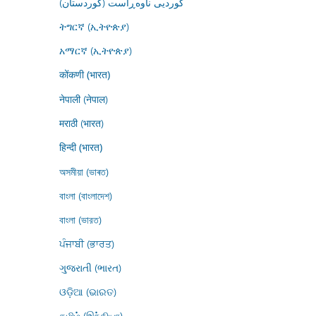
کوردیی ناوەڕاست (کوردستان)
ትግርኛ (ኢትዮጵያ)
አማርኛ (ኢትዮጵያ)
कोंकणी (भारत)
नेपाली (नेपाल)
मराठी (भारत)
हिन्दी (भारत)
অসমীয়া (ভাৰত)
বাংলা (বাংলাদেশ)
বাংলা (ভারত)
ਪੰਜਾਬੀ (ਭਾਰਤ)
ગુજરાતી (ભારત)
ଓଡ଼ିଆ (ଭାରତ)
தமிழ் (இந்தியா)