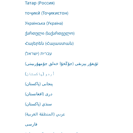
Татар (Россия)
тоҷикӣ (Тоҷикистон)
Українська (Україна)
ქართული (საქართველო)
Հայերեն (Հայաստան)
עברית (ישראל)
ئۇيغۇر يېزىقى (جۇڭخۇا خەلق جۇمھۇرىيىتى)
اُردو (پاکستان)
پنجابی (پاکستان)
درى (افغانستان)
سنڌي (پاکستان)
عربي (المنطقة العربية)
فارسى