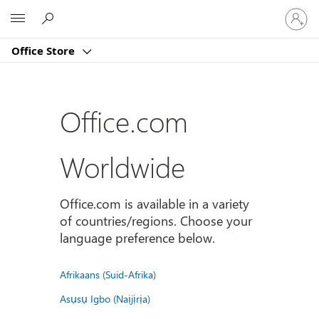
登
Microsoft
入
您
Office Store
的
帳
戶
Office.com
Worldwide
Office.com is available in a variety
of countries/regions. Choose your
language preference below.
Afrikaans (Suid-Afrika)
Asụsụ Igbo (Naịjịrịa)