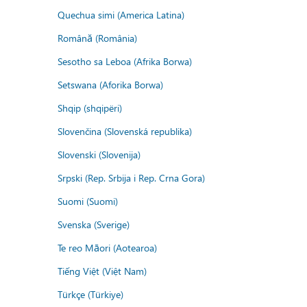
Quechua simi (America Latina)
Română (România)
Sesotho sa Leboa (Afrika Borwa)
Setswana (Aforika Borwa)
Shqip (shqipëri)
Slovenčina (Slovenská republika)
Slovenski (Slovenija)
Srpski (Rep. Srbija i Rep. Crna Gora)
Suomi (Suomi)
Svenska (Sverige)
Te reo Māori (Aotearoa)
Tiếng Việt (Việt Nam)
Türkçe (Türkiye)