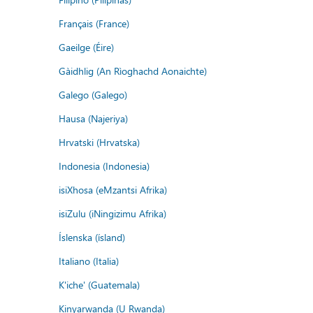
Français (France)
Gaeilge (Éire)
Gàidhlig (An Rìoghachd Aonaichte)
Galego (Galego)
Hausa (Najeriya)
Hrvatski (Hrvatska)
Indonesia (Indonesia)
isiXhosa (eMzantsi Afrika)
isiZulu (iNingizimu Afrika)
Íslenska (ísland)
Italiano (Italia)
K'iche' (Guatemala)
Kinyarwanda (U Rwanda)