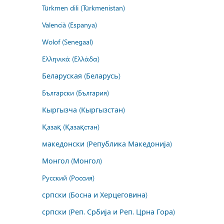
Türkmen dili (Türkmenistan)
Valencià (Espanya)
Wolof (Senegaal)
Ελληνικά (Ελλάδα)
Беларуская (Беларусь)
Български (България)
Кыргызча (Кыргызстан)
Қазақ (Қазақстан)
македонски (Република Македонија)
Монгол (Монгол)
Русский (Россия)
српски (Босна и Херцеговина)
српски (Реп. Србија и Реп. Црна Гора)