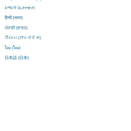
አማርኛ (ኢትዮጵያ)
हिन्दी (भारत)
ਪੰਜਾਬੀ (ਭਾਰਤ)
తెలుగు (భారతదేశం)
ไทย (ไทย)
日本語 (日本)