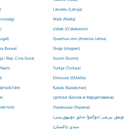
)
Latviešu (Latvija)
rország)
Malti (Malta)
)
o'zbek (O'zbekiston)
ugal)
Quechua simi (America Latina)
ika Borwa)
Shqip (shqipëri)
ija i Rep. Crna Gora)
Suomi (Suomi)
t Nam)
Türkçe (Türkiye)
)
Ελληνικά (Ελλάδα)
ргызстан)
Қазақ (Қазақстан)
я)
српски (Босна и Херцеговина)
кистон)
Українська (Україна)
ئۇيغۇر يېزىقى (جۇڭخۇا خەلق جۇمھۇرىيىتى)
سنڌي (پاکستان)