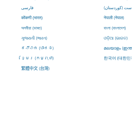
ڕاست (کوردستان
فارسى
नेपाली (नेपाल)
कोंकणी (भारत)
অসমীয়া (ভাৰত)
বাংলা (বাংলাদেশ)
ગુજરાતી (ભારત)
ଓଡ଼ିଆ (ଭାରତ)
ಕನ್ನಡ (ಭಾರತ)
മലയാളം (ഇന്ത
ខ្មែរ (កម្ពុជា)
한국어 (대한민
繁體中文 (台灣)