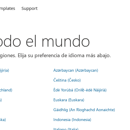
mplates
Support
todo el mundo
giones. Elija su preferencia de idioma más abajo.
jịrịa)
Azərbaycan (Azərbaycan)
Čeština (Česko)
chland)
Èdè Yorùbá (Orilẹ̀-èdè Nàìjíríà)
)
Euskara (Euskara)
Gàidhlig (An Rìoghachd Aonaichte)
ska)
Indonesia (Indonesia)
Italiano (Italia)