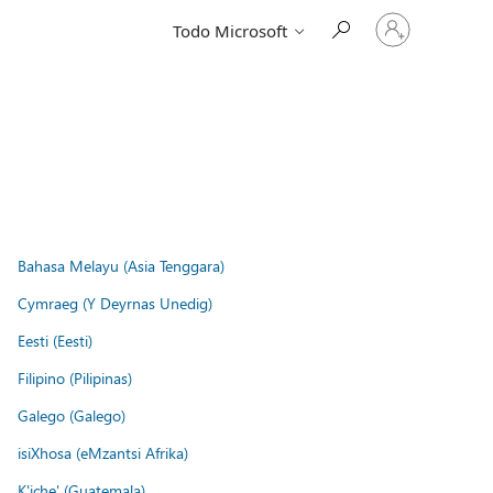
Iniciar
Todo Microsoft
sesión
en
tu
cuenta
Bahasa Melayu (Asia Tenggara)
Cymraeg (Y Deyrnas Unedig)
Eesti (Eesti)
Filipino (Pilipinas)
Galego (Galego)
isiXhosa (eMzantsi Afrika)
K'iche' (Guatemala)