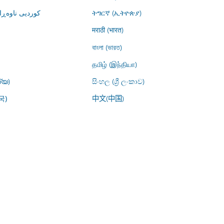
کوردیی ناوە)
ትግርኛ (ኢትዮጵያ)
मराठी (भारत)
বাংলা (ভারত)
தமிழ் (இந்தியா)
്യ)
සිංහල (ශ්‍රී ලංකාව)
中文(中国)
국)