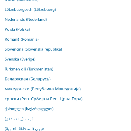
Lëtzebuergesch (Lëtzebuerg)
Nederlands (Nederland)
Polski (Polska)
Română (România)
Slovenčina (Slovenská republika)
Svenska (Sverige)
Türkmen dili (Türkmenistan)
Беларуская (Беларусь)
македонски (Република Македонија)
српски (Реп. Србија и Реп. Црна Гора)
ქართული (საქართველო)
اُردو (پاکستان)
عربي (المنطقة العربية)