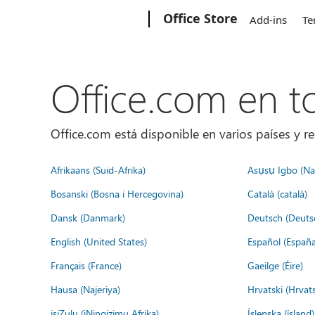
Microsoft
Office Store
Add-ins
Te
Office.com en 
Office.com está disponible en varios países y re
Afrikaans (Suid-Afrika)
Asụsụ Igbo (Naị
Bosanski (Bosna i Hercegovina)
Català (català)
Dansk (Danmark)
Deutsch (Deuts
English (United States)
Español (España
Français (France)
Gaeilge (Éire)
Hausa (Najeriya)
Hrvatski (Hrvat
isiZulu (iNingizimu Afrika)
Íslenska (ísland)