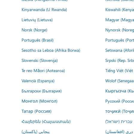
Kinyarwanda (U Rwanda)
Kiswahili (Kenya
Lietuvių (Lietuva)
Magyar (Magya
Norsk (Norge)
Nynorsk (Noreg
Português (Brasil)
Português (Port
Sesotho sa Leboa (Afrika Borwa)
Setswana (Afor
Slovenski (Slovenija)
Srpski (Rep. Srb
Te reo Māori (Aotearoa)
Tiếng Việt (Việ
Valencià (Espanya)
Wolof (Senegaal
Български (България)
Кыргызча (Кы
Монгол (Монгол)
Русский (Росси
Татар (Россия)
тоҷикӣ (Тоҷи
Հայերեն (Հայաստան)
עברית (ישראל)
درى (افغانستان)
پنجابی (پاکستان)