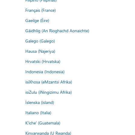
Français (France)
Gaeilge (Éire)
Gàidhlig (An Rìoghachd Aonaichte)
Galego (Galego)
Hausa (Najeriya)
Hrvatski (Hrvatska)
Indonesia (Indonesia)
isiXhosa (eMzantsi Afrika)
isiZulu (iNingizimu Afrika)
Íslenska (ísland)
Italiano (Italia)
K'iche' (Guatemala)
Kinyarwanda (U Rwanda)