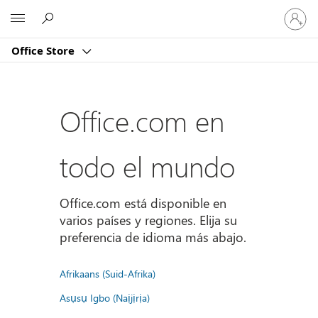
Iniciar
Microsoft
sesión
en
Office Store
tu
cuenta
Office.com en
todo el mundo
Office.com está disponible en
varios países y regiones. Elija su
preferencia de idioma más abajo.
Afrikaans (Suid-Afrika)
Asụsụ Igbo (Naịjịrịa)