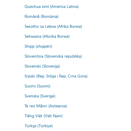
Quechua simi (America Latina)
Română (România)
Sesotho sa Leboa (Afrika Borwa)
Setswana (Aforika Borwa)
Shqip (shqipëri)
Slovenčina (Slovenská republika)
Slovenski (Slovenija)
Srpski (Rep. Srbija i Rep. Crna Gora)
Suomi (Suomi)
Svenska (Sverige)
Te reo Māori (Aotearoa)
Tiếng Việt (Việt Nam)
Türkçe (Türkiye)