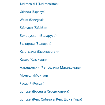
Türkmen dili (Türkmenistan)
Valencià (Espanya)
Wolof (Senegaal)
Ελληνικά (Ελλάδα)
Беларуская (Беларусь)
Български (България)
Кыргызча (Кыргызстан)
Қазақ (Қазақстан)
македонски (Република Македонија)
Монгол (Монгол)
Русский (Россия)
српски (Босна и Херцеговина)
српски (Реп. Србија и Реп. Црна Гора)