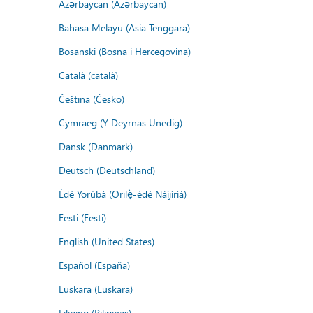
Azərbaycan (Azərbaycan)
Bahasa Melayu (Asia Tenggara)
Bosanski (Bosna i Hercegovina)
Català (català)
Čeština (Česko)
Cymraeg (Y Deyrnas Unedig)
Dansk (Danmark)
Deutsch (Deutschland)
Èdè Yorùbá (Orilẹ̀-èdè Nàìjíríà)
Eesti (Eesti)
English (United States)
Español (España)
Euskara (Euskara)
Filipino (Pilipinas)