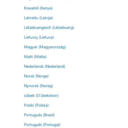
Kiswahili (Kenya)
Latviešu (Latvija)
Lëtzebuergesch (Lëtzebuerg)
Lietuvių (Lietuva)
Magyar (Magyarország)
Malti (Malta)
Nederlands (Nederland)
Norsk (Norge)
Nynorsk (Noreg)
o'zbek (O'zbekiston)
Polski (Polska)
Português (Brasil)
Português (Portugal)