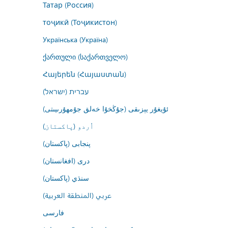
Татар (Россия)
тоҷикӣ (Тоҷикистон)
Українська (Україна)
ქართული (საქართველო)
Հայերեն (Հայաստան)
עברית (ישראל)
ئۇيغۇر يېزىقى (جۇڭخۇا خەلق جۇمھۇرىيىتى)
اُردو (پاکستان)
پنجابی (پاکستان)
درى (افغانستان)
سنڌي (پاکستان)
عربي (المنطقة العربية)
فارسى