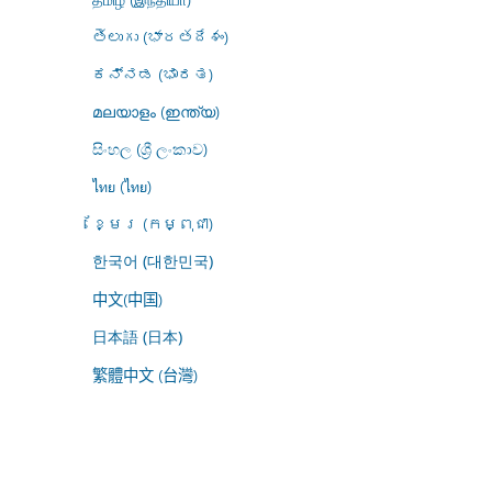
తెలుగు (భారతదేశం)
ಕನ್ನಡ (ಭಾರತ)
മലയാളം (ഇന്ത്യ)
සිංහල (ශ්‍රී ලංකාව)
ไทย (ไทย)
ខ្មែរ (កម្ពុជា)
한국어 (대한민국)
中文(中国)
日本語 (日本)
繁體中文 (台灣)