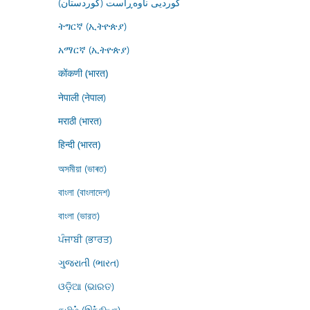
کوردیی ناوەڕاست (کوردستان)
ትግርኛ (ኢትዮጵያ)
አማርኛ (ኢትዮጵያ)
कोंकणी (भारत)
नेपाली (नेपाल)
मराठी (भारत)
हिन्दी (भारत)
অসমীয়া (ভাৰত)
বাংলা (বাংলাদেশ)
বাংলা (ভারত)
ਪੰਜਾਬੀ (ਭਾਰਤ)
ગુજરાતી (ભારત)
ଓଡ଼ିଆ (ଭାରତ)
தமிழ் (இந்தியா)