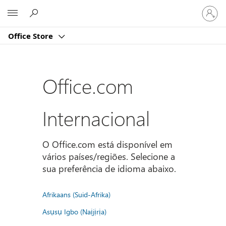
Iniciar
Microsoft
sessão
na
Office Store
conta
Office.com
Internacional
O Office.com está disponível em
vários países/regiões. Selecione a
sua preferência de idioma abaixo.
Afrikaans (Suid-Afrika)
Asụsụ Igbo (Naịjịrịa)