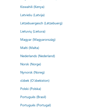
Kiswahili (Kenya)
Latviešu (Latvija)
Lëtzebuergesch (Lëtzebuerg)
Lietuvių (Lietuva)
Magyar (Magyarország)
Malti (Malta)
Nederlands (Nederland)
Norsk (Norge)
Nynorsk (Noreg)
o'zbek (O'zbekiston)
Polski (Polska)
Português (Brasil)
Português (Portugal)