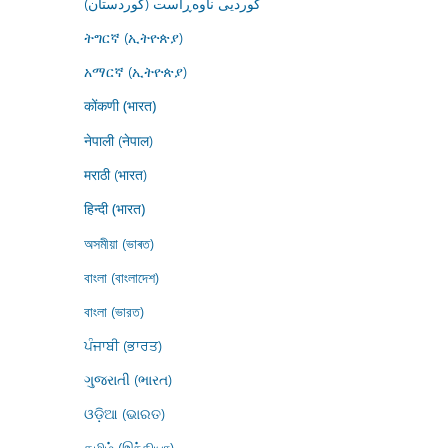
کوردیی ناوەڕاست (کوردستان)
ትግርኛ (ኢትዮጵያ)
አማርኛ (ኢትዮጵያ)
कोंकणी (भारत)
नेपाली (नेपाल)
मराठी (भारत)
हिन्दी (भारत)
অসমীয়া (ভাৰত)
বাংলা (বাংলাদেশ)
বাংলা (ভারত)
ਪੰਜਾਬੀ (ਭਾਰਤ)
ગુજરાતી (ભારત)
ଓଡ଼ିଆ (ଭାରତ)
தமிழ் (இந்தியா)