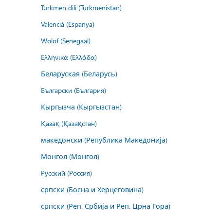
Türkmen dili (Türkmenistan)
Valencià (Espanya)
Wolof (Senegaal)
Ελληνικά (Ελλάδα)
Беларуская (Беларусь)
Български (България)
Кыргызча (Кыргызстан)
Қазақ (Қазақстан)
македонски (Република Македонија)
Монгол (Монгол)
Русский (Россия)
српски (Босна и Херцеговина)
српски (Реп. Србија и Реп. Црна Гора)