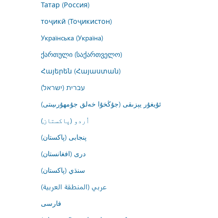
Татар (Россия)
тоҷикӣ (Тоҷикистон)
Українська (Україна)
ქართული (საქართველო)
Հայերեն (Հայաստան)
עברית (ישראל)
ئۇيغۇر يېزىقى (جۇڭخۇا خەلق جۇمھۇرىيىتى)
اُردو (پاکستان)
پنجابی (پاکستان)
درى (افغانستان)
سنڌي (پاکستان)
عربي (المنطقة العربية)
فارسى