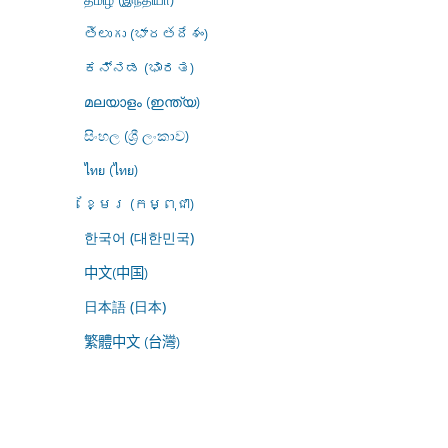
తెలుగు (భారతదేశం)
ಕನ್ನಡ (ಭಾರತ)
മലയാളം (ഇന്ത്യ)
සිංහල (ශ්‍රී ලංකාව)
ไทย (ไทย)
ខ្មែរ (កម្ពុជា)
한국어 (대한민국)
中文(中国)
日本語 (日本)
繁體中文 (台灣)