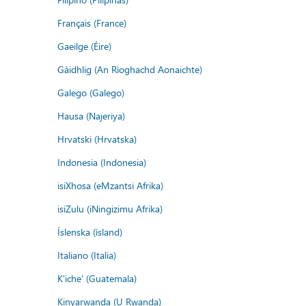
Français (France)
Gaeilge (Éire)
Gàidhlig (An Rìoghachd Aonaichte)
Galego (Galego)
Hausa (Najeriya)
Hrvatski (Hrvatska)
Indonesia (Indonesia)
isiXhosa (eMzantsi Afrika)
isiZulu (iNingizimu Afrika)
Íslenska (ísland)
Italiano (Italia)
K'iche' (Guatemala)
Kinyarwanda (U Rwanda)