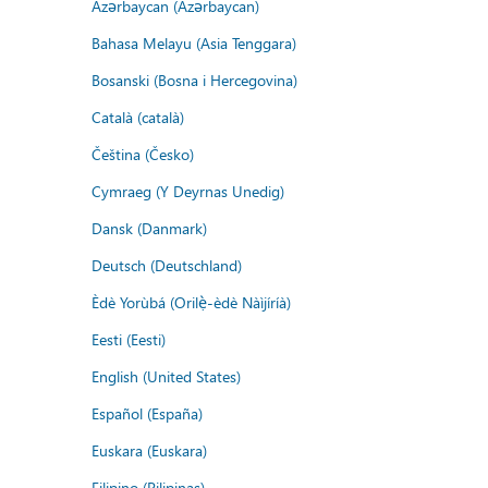
Azərbaycan (Azərbaycan)
Bahasa Melayu (Asia Tenggara)
Bosanski (Bosna i Hercegovina)
Català (català)
Čeština (Česko)
Cymraeg (Y Deyrnas Unedig)
Dansk (Danmark)
Deutsch (Deutschland)
Èdè Yorùbá (Orilẹ̀-èdè Nàìjíríà)
Eesti (Eesti)
English (United States)
Español (España)
Euskara (Euskara)
Filipino (Pilipinas)