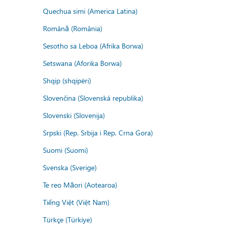
Quechua simi (America Latina)
Română (România)
Sesotho sa Leboa (Afrika Borwa)
Setswana (Aforika Borwa)
Shqip (shqipëri)
Slovenčina (Slovenská republika)
Slovenski (Slovenija)
Srpski (Rep. Srbija i Rep. Crna Gora)
Suomi (Suomi)
Svenska (Sverige)
Te reo Māori (Aotearoa)
Tiếng Việt (Việt Nam)
Türkçe (Türkiye)