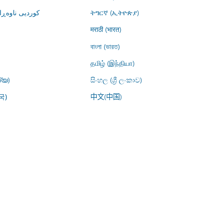
کوردیی ناوە)
ትግርኛ (ኢትዮጵያ)
मराठी (भारत)
বাংলা (ভারত)
தமிழ் (இந்தியா)
്യ)
සිංහල (ශ්‍රී ලංකාව)
中文(中国)
국)