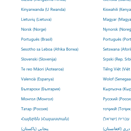
Kinyarwanda (U Rwanda)
Kiswahili (Kenya
Lietuvių (Lietuva)
Magyar (Magya
Norsk (Norge)
Nynorsk (Noreg
Português (Brasil)
Português (Port
Sesotho sa Leboa (Afrika Borwa)
Setswana (Afor
Slovenski (Slovenija)
Srpski (Rep. Srb
Te reo Māori (Aotearoa)
Tiếng Việt (Việ
Valencià (Espanya)
Wolof (Senegaal
Български (България)
Кыргызча (Кыр
Монгол (Монгол)
Русский (Росси
Татар (Россия)
тоҷикӣ (Тоҷик
Հայերեն (Հայաստան)
עברית (ישראל)
درى (افغانستان)
پنجابی (پاکستان)