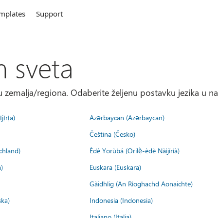
mplates
Support
m sveta
 zemalja/regiona. Odaberite željenu postavku jezika u na
jịrịa)
Azərbaycan (Azərbaycan)
Čeština (Česko)
chland)
Èdè Yorùbá (Orilẹ̀-èdè Nàìjíríà)
)
Euskara (Euskara)
Gàidhlig (An Rìoghachd Aonaichte)
ska)
Indonesia (Indonesia)
Italiano (Italia)