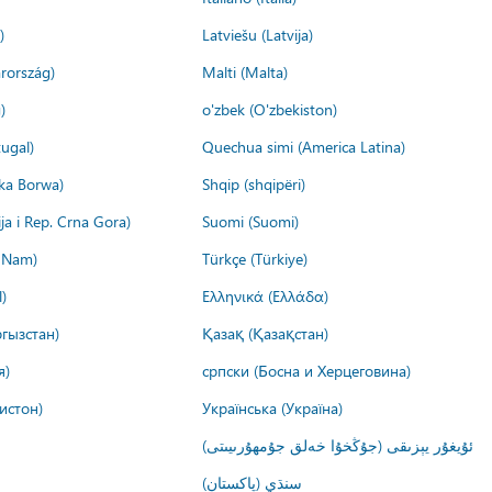
)
Latviešu (Latvija)
rország)
Malti (Malta)
)
o'zbek (O'zbekiston)
ugal)
Quechua simi (America Latina)
ika Borwa)
Shqip (shqipëri)
ija i Rep. Crna Gora)
Suomi (Suomi)
t Nam)
Türkçe (Türkiye)
)
Ελληνικά (Ελλάδα)
гызстан)
Қазақ (Қазақстан)
я)
српски (Босна и Херцеговина)
истон)
Українська (Україна)
ئۇيغۇر يېزىقى (جۇڭخۇا خەلق جۇمھۇرىيىتى)
سنڌي (پاکستان)