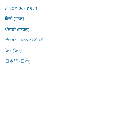
አማርኛ (ኢትዮጵያ)
हिन्दी (भारत)
ਪੰਜਾਬੀ (ਭਾਰਤ)
తెలుగు (భారతదేశం)
ไทย (ไทย)
日本語 (日本)