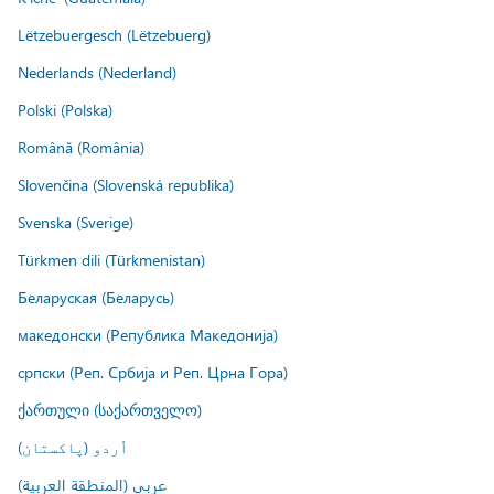
Lëtzebuergesch (Lëtzebuerg)
Nederlands (Nederland)
Polski (Polska)
Română (România)
Slovenčina (Slovenská republika)
Svenska (Sverige)
Türkmen dili (Türkmenistan)
Беларуская (Беларусь)
македонски (Република Македонија)
српски (Реп. Србија и Реп. Црна Гора)
ქართული (საქართველო)
اُردو (پاکستان)
عربي (المنطقة العربية)