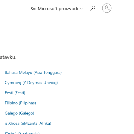
Prijavite
Svi Microsoft proizvodi
se
na
nalog
stavku.
Bahasa Melayu (Asia Tenggara)
Cymraeg (Y Deyrnas Unedig)
Eesti (Eesti)
Filipino (Pilipinas)
Galego (Galego)
isiXhosa (eMzantsi Afrika)
K'iche' (Guatemala)