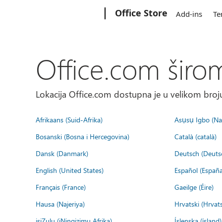
Microsoft
Office Store
Add-ins
Te
Office.com širo
Lokacija Office.com dostupna je u velikom broju
Afrikaans (Suid-Afrika)
Asụsụ Igbo (Naị
Bosanski (Bosna i Hercegovina)
Català (català)
Dansk (Danmark)
Deutsch (Deuts
English (United States)
Español (España
Français (France)
Gaeilge (Éire)
Hausa (Najeriya)
Hrvatski (Hrvat
isiZulu (iNingizimu Afrika)
Íslenska (ísland)