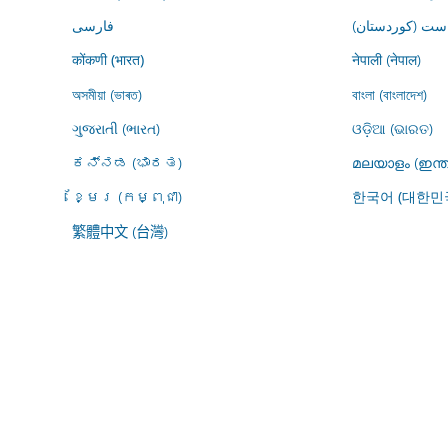
ڕاست (کوردستان
فارسى
नेपाली (नेपाल)
कोंकणी (भारत)
অসমীয়া (ভাৰত)
বাংলা (বাংলাদেশ)
ગુજરાતી (ભારત)
ଓଡ଼ିଆ (ଭାରତ)
ಕನ್ನಡ (ಭಾರತ)
മലയാളം (ഇന്ത
ខ្មែរ (កម្ពុជា)
한국어 (대한민
繁體中文 (台灣)