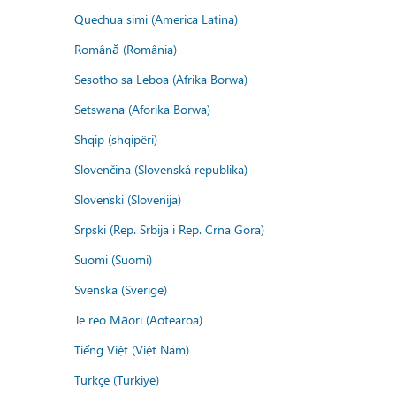
Quechua simi (America Latina)
Română (România)
Sesotho sa Leboa (Afrika Borwa)
Setswana (Aforika Borwa)
Shqip (shqipëri)
Slovenčina (Slovenská republika)
Slovenski (Slovenija)
Srpski (Rep. Srbija i Rep. Crna Gora)
Suomi (Suomi)
Svenska (Sverige)
Te reo Māori (Aotearoa)
Tiếng Việt (Việt Nam)
Türkçe (Türkiye)