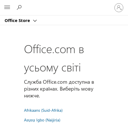
Увійдіт
Microsoft
у
свій
Office Store
обліко
запис
Office.com в
усьому світі
Служба Office.com доступна в
різних країнах. Виберіть мову
нижче.
Afrikaans (Suid-Afrika)
Asụsụ Igbo (Naịjịrịa)