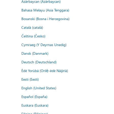
Azərbaycan (Azərbaycan)
Bahasa Melayu (Asia Tenggara)
Bosanski (Bosna i Hercegovina)
Català (català)
Čeština (Česko)
Cymraeg (Y Deyrnas Unedig)
Dansk (Danmark)
Deutsch (Deutschland)
Èdè Yorùbá (Orilẹ̀-èdè Nàìjíríà)
Eesti (Eesti)
English (United States)
Español (España)
Euskara (Euskara)
Filipino (Pilipinas)