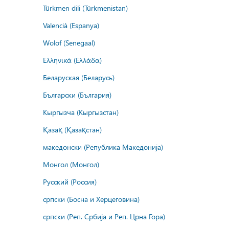
Türkmen dili (Türkmenistan)
Valencià (Espanya)
Wolof (Senegaal)
Ελληνικά (Ελλάδα)
Беларуская (Беларусь)
Български (България)
Кыргызча (Кыргызстан)
Қазақ (Қазақстан)
македонски (Република Македонија)
Монгол (Монгол)
Русский (Россия)
српски (Босна и Херцеговина)
српски (Реп. Србија и Реп. Црна Гора)