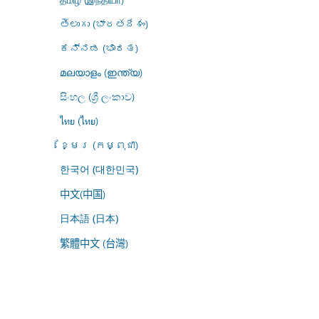
తెలుగు (భారతదేశం)
ಕನ್ನಡ (ಭಾರತ)
മലയാളം (ഇന്ത്യ)
සිංහල (ශ්‍රී ලංකාව)
ไทย (ไทย)
ខ្មែរ (កម្ពុជា)
한국어 (대한민국)
中文(中国)
日本語 (日本)
繁體中文 (台灣)