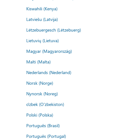
Kiswahili (Kenya)
Latviešu (Latvija)
Lëtzebuergesch (Lëtzebuerg)
Lietuvių (Lietuva)
Magyar (Magyarország)
Malti (Malta)
Nederlands (Nederland)
Norsk (Norge)
Nynorsk (Noreg)
o'zbek (O'zbekiston)
Polski (Polska)
Português (Brasil)
Português (Portugal)