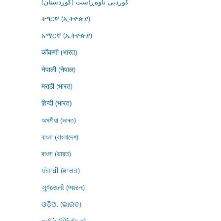
کوردیی ناوەڕاست (کوردستان)
ትግርኛ (ኢትዮጵያ)
አማርኛ (ኢትዮጵያ)
कोंकणी (भारत)
नेपाली (नेपाल)
मराठी (भारत)
हिन्दी (भारत)
অসমীয়া (ভাৰত)
বাংলা (বাংলাদেশ)
বাংলা (ভারত)
ਪੰਜਾਬੀ (ਭਾਰਤ)
ગુજરાતી (ભારત)
ଓଡ଼ିଆ (ଭାରତ)
தமிழ் (இந்தியா)