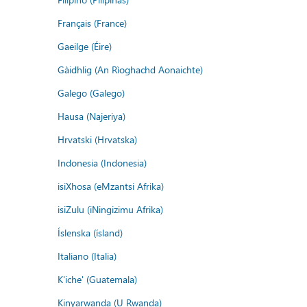
Français (France)
Gaeilge (Éire)
Gàidhlig (An Rìoghachd Aonaichte)
Galego (Galego)
Hausa (Najeriya)
Hrvatski (Hrvatska)
Indonesia (Indonesia)
isiXhosa (eMzantsi Afrika)
isiZulu (iNingizimu Afrika)
Íslenska (ísland)
Italiano (Italia)
K'iche' (Guatemala)
Kinyarwanda (U Rwanda)