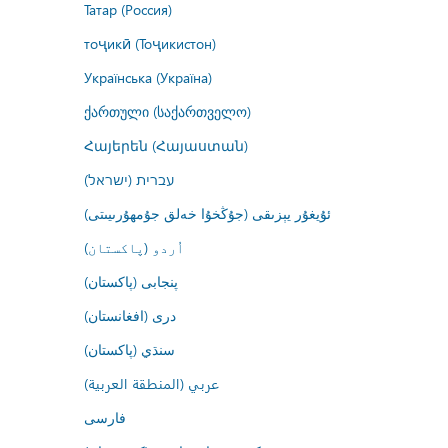
Татар (Россия)
тоҷикӣ (Тоҷикистон)
Українська (Україна)
ქართული (საქართველო)
Հայերեն (Հայաստան)
עברית (ישראל)
ئۇيغۇر يېزىقى (جۇڭخۇا خەلق جۇمھۇرىيىتى)
اُردو (پاکستان)
پنجابی (پاکستان)
درى (افغانستان)
سنڌي (پاکستان)
عربي (المنطقة العربية)
فارسى