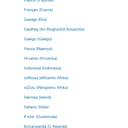
Français (France)
Gaeilge (Éire)
Gàidhlig (An Rìoghachd Aonaichte)
Galego (Galego)
Hausa (Najeriya)
Hrvatski (Hrvatska)
Indonesia (Indonesia)
isiXhosa (eMzantsi Afrika)
isiZulu (iNingizimu Afrika)
Íslenska (ísland)
Italiano (Italia)
K'iche' (Guatemala)
Kinyarwanda (U Rwanda)