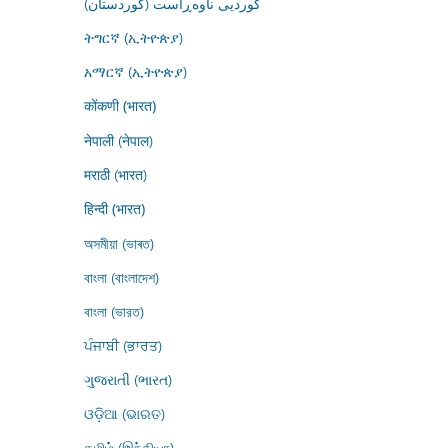
کوردیی ناوەڕاست (کوردستان)
ትግርኛ (ኢትዮጵያ)
አማርኛ (ኢትዮጵያ)
कोंकणी (भारत)
नेपाली (नेपाल)
मराठी (भारत)
हिन्दी (भारत)
অসমীয়া (ভাৰত)
বাংলা (বাংলাদেশ)
বাংলা (ভারত)
ਪੰਜਾਬੀ (ਭਾਰਤ)
ગુજરાતી (ભારત)
ଓଡ଼ିଆ (ଭାରତ)
தமிழ் (இந்தியா)