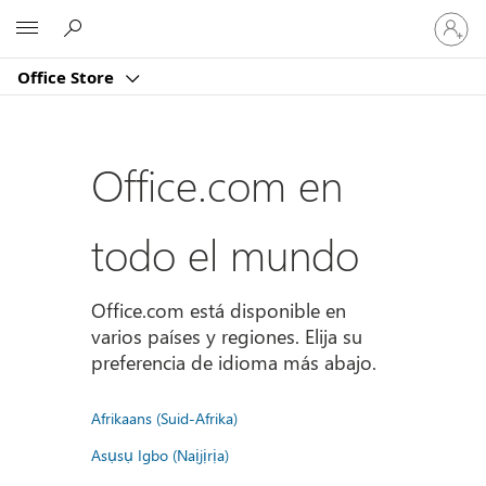
Iniciar
Microsoft
sesión
en
Office Store
tu
cuenta
Office.com en
todo el mundo
Office.com está disponible en
varios países y regiones. Elija su
preferencia de idioma más abajo.
Afrikaans (Suid-Afrika)
Asụsụ Igbo (Naịjịrịa)