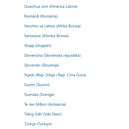
Quechua simi (America Latina)
Română (România)
Sesotho sa Leboa (Afrika Borwa)
Setswana (Aforika Borwa)
Shqip (shqipëri)
Slovenčina (Slovenská republika)
Slovenski (Slovenija)
Srpski (Rep. Srbija i Rep. Crna Gora)
Suomi (Suomi)
Svenska (Sverige)
Te reo Māori (Aotearoa)
Tiếng Việt (Việt Nam)
Türkçe (Türkiye)