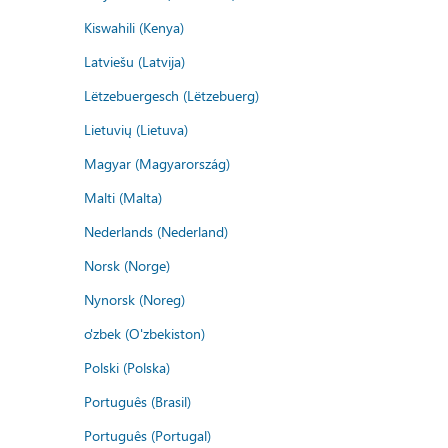
Kiswahili (Kenya)
Latviešu (Latvija)
Lëtzebuergesch (Lëtzebuerg)
Lietuvių (Lietuva)
Magyar (Magyarország)
Malti (Malta)
Nederlands (Nederland)
Norsk (Norge)
Nynorsk (Noreg)
o'zbek (O'zbekiston)
Polski (Polska)
Português (Brasil)
Português (Portugal)