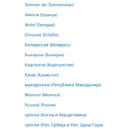
Türkmen dili (Türkmenistan)
Valencià (Espanya)
Wolof (Senegaal)
Ελληνικά (Ελλάδα)
Беларуская (Беларусь)
Български (България)
Кыргызча (Кыргызстан)
Қазақ (Қазақстан)
македонски (Република Македонија)
Монгол (Монгол)
Русский (Россия)
српски (Босна и Херцеговина)
српски (Реп. Србија и Реп. Црна Гора)