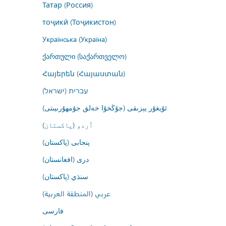
Татар (Россия)
тоҷикӣ (Тоҷикистон)
Українська (Україна)
ქართული (საქართველო)
Հայերեն (Հայաստան)
עברית (ישראל)
ئۇيغۇر يېزىقى (جۇڭخۇا خەلق جۇمھۇرىيىتى)
اُردو (پاکستان)
پنجابی (پاکستان)
درى (افغانستان)
سنڌي (پاکستان)
عربي (المنطقة العربية)
فارسى