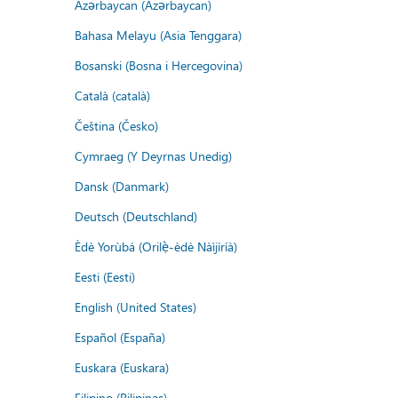
Azərbaycan (Azərbaycan)
Bahasa Melayu (Asia Tenggara)
Bosanski (Bosna i Hercegovina)
Català (català)
Čeština (Česko)
Cymraeg (Y Deyrnas Unedig)
Dansk (Danmark)
Deutsch (Deutschland)
Èdè Yorùbá (Orilẹ̀-èdè Nàìjíríà)
Eesti (Eesti)
English (United States)
Español (España)
Euskara (Euskara)
Filipino (Pilipinas)