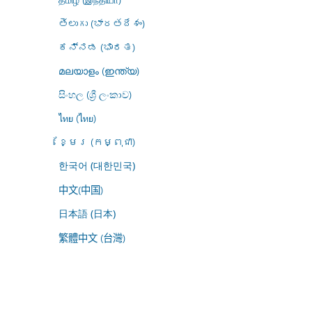
తెలుగు (భారతదేశం)
ಕನ್ನಡ (ಭಾರತ)
മലയാളം (ഇന്ത്യ)
සිංහල (ශ්‍රී ලංකාව)
ไทย (ไทย)
ខ្មែរ (កម្ពុជា)
한국어 (대한민국)
中文(中国)
日本語 (日本)
繁體中文 (台灣)