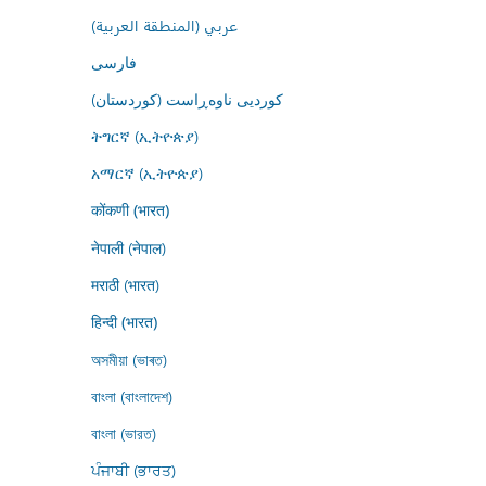
عربي (المنطقة العربية)
فارسى
کوردیی ناوەڕاست (کوردستان)
ትግርኛ (ኢትዮጵያ)
አማርኛ (ኢትዮጵያ)
कोंकणी (भारत)
नेपाली (नेपाल)
मराठी (भारत)
हिन्दी (भारत)
অসমীয়া (ভাৰত)
বাংলা (বাংলাদেশ)
বাংলা (ভারত)
ਪੰਜਾਬੀ (ਭਾਰਤ)