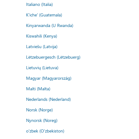
Italiano (Italia)
K'iche' (Guatemala)
Kinyarwanda (U Rwanda)
Kiswahili (Kenya)
Latviešu (Latvija)
Lëtzebuergesch (Lëtzebuerg)
Lietuvių (Lietuva)
Magyar (Magyarország)
Malti (Malta)
Nederlands (Nederland)
Norsk (Norge)
Nynorsk (Noreg)
o'zbek (O'zbekiston)