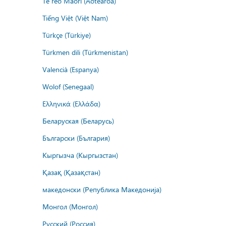
Te reo Māori (Aotearoa)
Tiếng Việt (Việt Nam)
Türkçe (Türkiye)
Türkmen dili (Türkmenistan)
Valencià (Espanya)
Wolof (Senegaal)
Ελληνικά (Ελλάδα)
Беларуская (Беларусь)
Български (България)
Кыргызча (Кыргызстан)
Қазақ (Қазақстан)
македонски (Република Македонија)
Монгол (Монгол)
Русский (Россия)