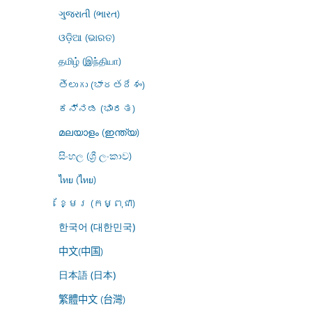
ગુજરાતી (ભારત)
ଓଡ଼ିଆ (ଭାରତ)
தமிழ் (இந்தியா)
తెలుగు (భారతదేశం)
ಕನ್ನಡ (ಭಾರತ)
മലയാളം (ഇന്ത്യ)
සිංහල (ශ්‍රී ලංකාව)
ไทย (ไทย)
ខ្មែរ (កម្ពុជា)
한국어 (대한민국)
中文(中国)
日本語 (日本)
繁體中文 (台灣)