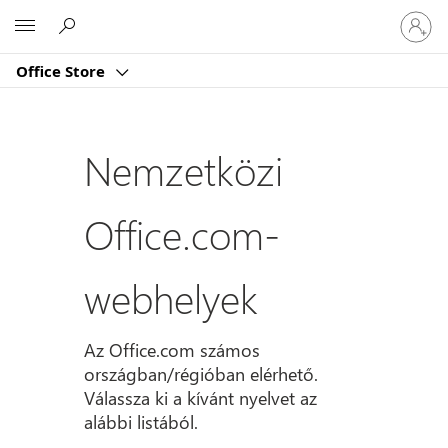
Jelentk
Microsoft
be
a
Office Store
fiókjába
Nemzetközi
Office.com-
webhelyek
Az Office.com számos
országban/régióban elérhető.
Válassza ki a kívánt nyelvet az
alábbi listából.