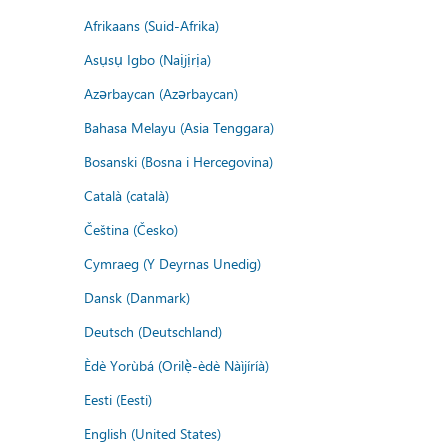
Afrikaans (Suid-Afrika)
Asụsụ Igbo (Naịjịrịa)
Azərbaycan (Azərbaycan)
Bahasa Melayu (Asia Tenggara)
Bosanski (Bosna i Hercegovina)
Català (català)
Čeština (Česko)
Cymraeg (Y Deyrnas Unedig)
Dansk (Danmark)
Deutsch (Deutschland)
Èdè Yorùbá (Orilẹ̀-èdè Nàìjíríà)
Eesti (Eesti)
English (United States)