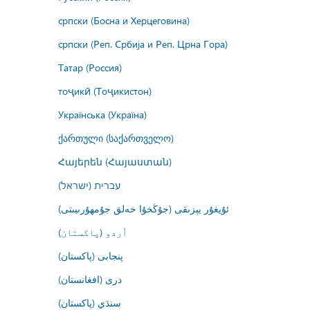
српски (Босна и Херцеговина)
српски (Реп. Србија и Реп. Црна Гора)
Татар (Россия)
тоҷикӣ (Тоҷикистон)
Українська (Україна)
ქართული (საქართველო)
Հայերեն (Հայաստան)
עברית (ישראל)
ئۇيغۇر يېزىقى (جۇڭخۇا خەلق جۇمھۇرىيىتى)
اُردو (پاکستان)
پنجابی (پاکستان)
درى (افغانستان)
سنڌي (پاکستان)