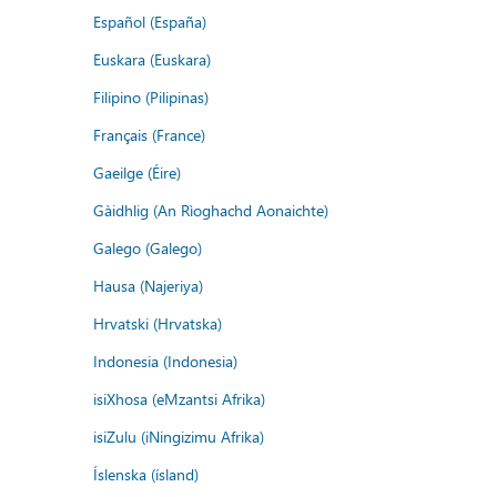
Español (España)
Euskara (Euskara)
Filipino (Pilipinas)
Français (France)
Gaeilge (Éire)
Gàidhlig (An Rìoghachd Aonaichte)
Galego (Galego)
Hausa (Najeriya)
Hrvatski (Hrvatska)
Indonesia (Indonesia)
isiXhosa (eMzantsi Afrika)
isiZulu (iNingizimu Afrika)
Íslenska (ísland)