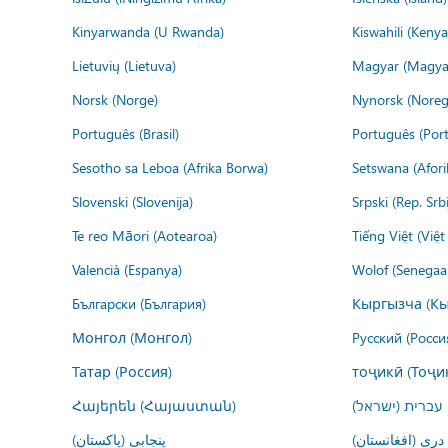
Kinyarwanda (U Rwanda)
Kiswahili (Kenya
Lietuvių (Lietuva)
Magyar (Magya
Norsk (Norge)
Nynorsk (Noreg
Português (Brasil)
Português (Port
Sesotho sa Leboa (Afrika Borwa)
Setswana (Afor
Slovenski (Slovenija)
Srpski (Rep. Srb
Te reo Māori (Aotearoa)
Tiếng Việt (Việ
Valencià (Espanya)
Wolof (Senegaal
Български (България)
Кыргызча (Кы
Монгол (Монгол)
Русский (Росси
Татар (Россия)
тоҷикӣ (Тоҷи
Հայերեն (Հայաստան)
עברית (ישראל)
درى (افغانستان)
پنجابی (پاکستان)