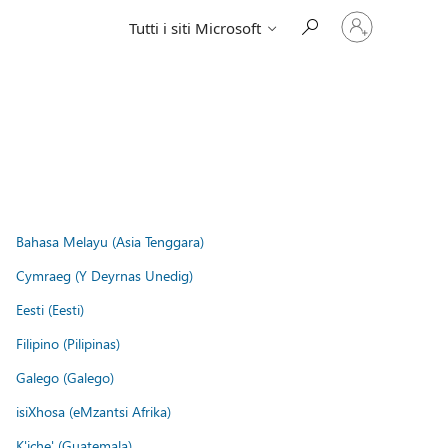
Accedi
Tutti i siti Microsoft
con
il
tuo
account
Bahasa Melayu (Asia Tenggara)
Cymraeg (Y Deyrnas Unedig)
Eesti (Eesti)
Filipino (Pilipinas)
Galego (Galego)
isiXhosa (eMzantsi Afrika)
K'iche' (Guatemala)