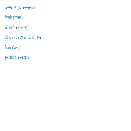
አማርኛ (ኢትዮጵያ)
हिन्दी (भारत)
ਪੰਜਾਬੀ (ਭਾਰਤ)
తెలుగు (భారతదేశం)
ไทย (ไทย)
日本語 (日本)