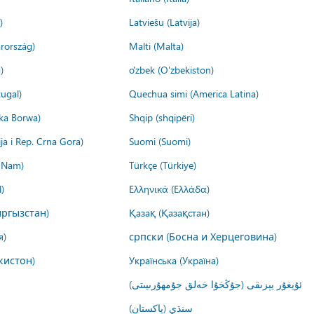
)
Latviešu (Latvija)
rország)
Malti (Malta)
)
o'zbek (O'zbekiston)
ugal)
Quechua simi (America Latina)
ika Borwa)
Shqip (shqipëri)
ija i Rep. Crna Gora)
Suomi (Suomi)
t Nam)
Türkçe (Türkiye)
)
Ελληνικά (Ελλάδα)
ргызстан)
Қазақ (Қазақстан)
я)
српски (Босна и Херцеговина)
кистон)
Українська (Україна)
ئۇيغۇر يېزىقى (جۇڭخۇا خەلق جۇمھۇرىيىتى)
سنڌي (پاکستان)