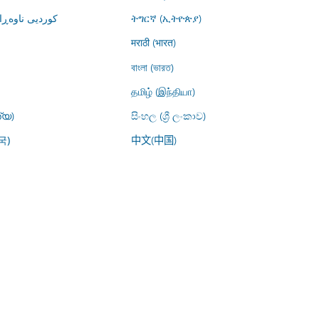
کوردیی ناوە)
ትግርኛ (ኢትዮጵያ)
मराठी (भारत)
বাংলা (ভারত)
தமிழ் (இந்தியா)
്യ)
සිංහල (ශ්‍රී ලංකාව)
中文(中国)
국)