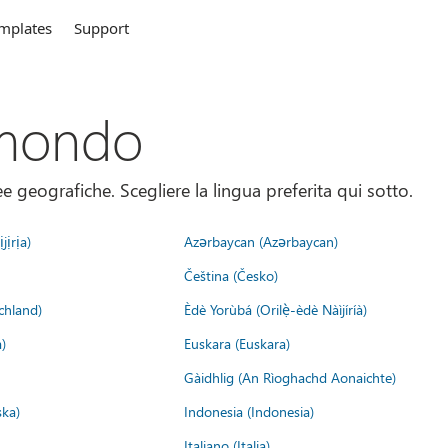
mplates
Support
 mondo
 geografiche. Scegliere la lingua preferita qui sotto.
jịrịa)
Azərbaycan (Azərbaycan)
Čeština (Česko)
chland)
Èdè Yorùbá (Orilẹ̀-èdè Nàìjíríà)
)
Euskara (Euskara)
Gàidhlig (An Rìoghachd Aonaichte)
ska)
Indonesia (Indonesia)
Italiano (Italia)