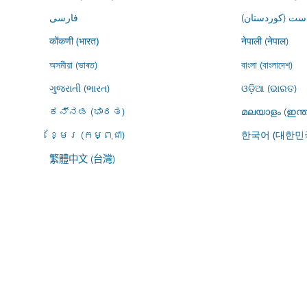
ڕاست (کوردستان
فارسى
नेपाली (नेपाल)
कोंकणी (भारत)
অসমীয়া (ভাৰত)
বাংলা (বাংলাদেশ)
ગુજરાતી (ભારત)
ଓଡ଼ିଆ (ଭାରତ)
ಕನ್ನಡ (ಭಾರತ)
മലയാളം (ഇന്ത
ខ្មែរ (កម្ពុជា)
한국어 (대한민
繁體中文 (台灣)