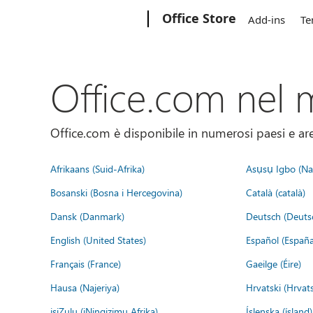
Microsoft
Office Store
Add-ins
Te
Office.com nel
Office.com è disponibile in numerosi paesi e aree
Afrikaans (Suid-Afrika)
Asụsụ Igbo (Naị
Bosanski (Bosna i Hercegovina)
Català (català)
Dansk (Danmark)
Deutsch (Deuts
English (United States)
Español (España
Français (France)
Gaeilge (Éire)
Hausa (Najeriya)
Hrvatski (Hrvat
isiZulu (iNingizimu Afrika)
Íslenska (ísland)