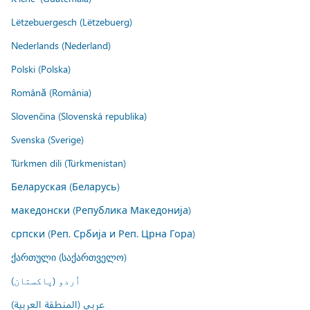
Lëtzebuergesch (Lëtzebuerg)
Nederlands (Nederland)
Polski (Polska)
Română (România)
Slovenčina (Slovenská republika)
Svenska (Sverige)
Türkmen dili (Türkmenistan)
Беларуская (Беларусь)
македонски (Република Македонија)
српски (Реп. Србија и Реп. Црна Гора)
ქართული (საქართველო)
اُردو (پاکستان)
عربي (المنطقة العربية)